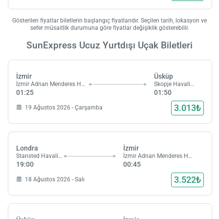
Gösterilen fiyatlar biletlerin başlangıç fiyatlarıdır. Seçilen tarih, lokasyon ve
sefer müsaitlik durumuna göre fiyatlar değişiklik gösterebilir.
SunExpress Ucuz Yurtdışı Uçak Biletleri
İzmir
Üsküp
İzmir Adnan Menderes Havalimanı
Skopje Havalimanı
01:25
01:50
3.013₺
19 Ağustos 2026 - Çarşamba
Londra
İzmir
Stansted Havalimanı
İzmir Adnan Menderes Havalimanı
19:00
00:45
3.522₺
18 Ağustos 2026 - Salı