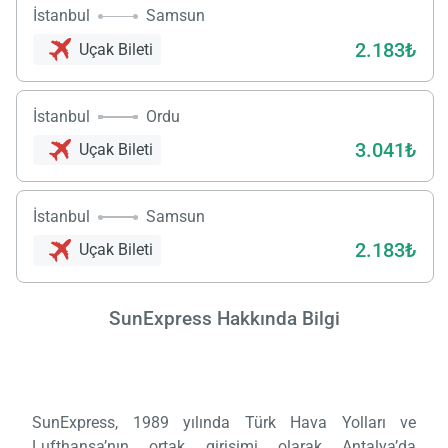
İstanbul
Samsun
2.183₺
Uçak Bileti
İstanbul
Ordu
3.041₺
Uçak Bileti
İstanbul
Samsun
2.183₺
Uçak Bileti
SunExpress Hakkında Bilgi
SunExpress, 1989 yılında Türk Hava Yolları ve
Lufthansa’nın ortak girişimi olarak Antalya’da