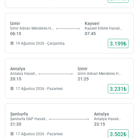
İzmir
Kayseri
İzmir Adnan Menderes Havalimanı
Kayseri Erkilet Havalimanı
06:15
07:45
3.199₺
19 Ağustos 2026 - Çarşamba
Antalya
İzmir
Antalya Havalimanı
İzmir Adnan Menderes Havalimanı
20:15
21:25
3.231₺
17 Ağustos 2026 - Pazartesi
Yükle
lüt
Şanlıurfa
Antalya
bekl
Şanlıurfa GAP Havalimanı
Antalya Havalimanı
21:35
23:15
3.502₺
17 Ağustos 2026 - Pazartesi