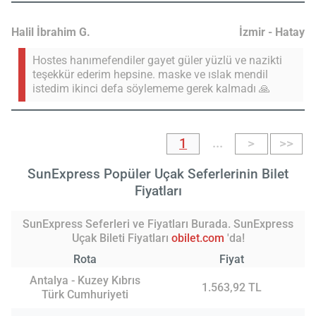
Halil İbrahim G.
İzmir - Hatay
Hostes hanımefendiler gayet güler yüzlü ve nazikti
teşekkür ederim hepsine. maske ve ıslak mendil
istedim ikinci defa söylememe gerek kalmadı 🙏
...
1
>
>>
SunExpress Popüler Uçak Seferlerinin Bilet
Fiyatları
SunExpress Seferleri ve Fiyatları Burada. SunExpress
Uçak Bileti Fiyatları
obilet.com
'da!
Rota
Fiyat
Antalya - Kuzey Kıbrıs
1.563,92 TL
Türk Cumhuriyeti