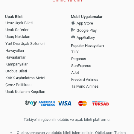
Uçak Bileti
Mobil Uygulamalar
Ucuz Uçak Bileti
App Store
Uçak Seferleri
Google Play
Uçuş Noktaları
AppGallery
Yurt Dışı Uçak Seferleri
Popüler Havayolları
Havayolları
THY
Havaalanları
Pegasus
Kampanyalar
SunExpress
Otobüs Bileti
AJet
KVKK Aydınlatma Metni
Freebird Airlines
Çerez Politikası
Tailwind Airlines
Uçak Kullanım Koşulları
Türkiye'nin güvenilir otobüs ve uçak bileti platformu.
Otel rezervasyon ve otobüs bileti işlemleri için: Obilet.com Turizm