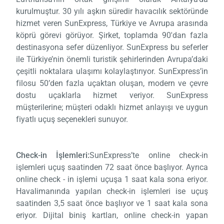
kurulmuştur. 30 yılı aşkın süredir havacılık sektöründe
hizmet veren SunExpress, Türkiye ve Avrupa arasında
köprü görevi görüyor. Şirket, toplamda 90'dan fazla
destinasyona sefer düzenliyor. SunExpress bu seferler
ile Türkiye’nin önemli turistik şehirlerinden Avrupa’daki
çeşitli noktalara ulaşımı kolaylaştırıyor. SunExpress’in
filosu 50’den fazla uçaktan oluşan, modern ve çevre
dostu uçaklarla hizmet veriyor. SunExpress
müşterilerine; müşteri odaklı hizmet anlayışı ve uygun
fiyatlı uçuş seçenekleri sunuyor.
Check-in İşlemleri:
SunExpress’te online check-in
işlemleri uçuş saatinden 72 saat önce başlıyor. Ayrıca
online check - in işlemi uçuşa 1 saat kala sona eriyor.
Havalimanında yapılan check-in işlemleri ise uçuş
saatinden 3,5 saat önce başlıyor ve 1 saat kala sona
eriyor. Dijital biniş kartları, online check-in yapan