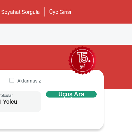
Seyahat Sorgula
Üye Girişi
Aktarmasız
Uçuş Ara
Yolcular
1 Yolcu