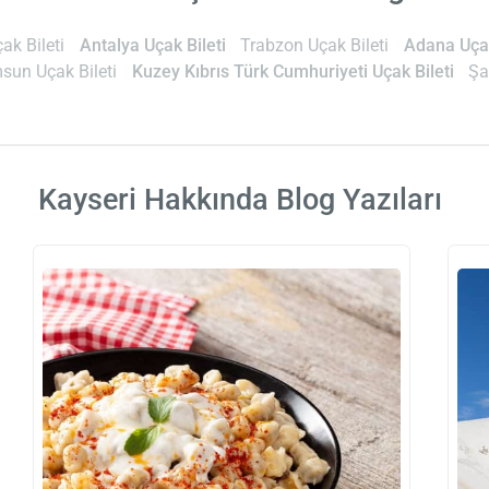
ak Bileti
Antalya Uçak Bileti
Trabzon Uçak Bileti
Adana Uçak
sun Uçak Bileti
Kuzey Kıbrıs Türk Cumhuriyeti Uçak Bileti
Şa
Kayseri Hakkında Blog Yazıları