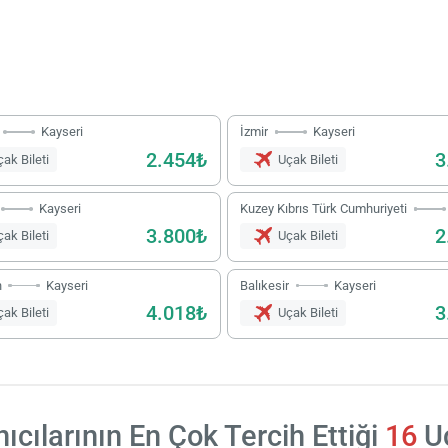
Kayseri
İzmir
Kayseri
2.454₺
3
ak Bileti
Uçak Bileti
Kayseri
Kuzey Kıbrıs Türk Cumhuriyeti
3.800₺
2
ak Bileti
Uçak Bileti
n
Kayseri
Balıkesir
Kayseri
4.018₺
3
ak Bileti
Uçak Bileti
nıcılarının En Çok Tercih Ettiği
16
Uç