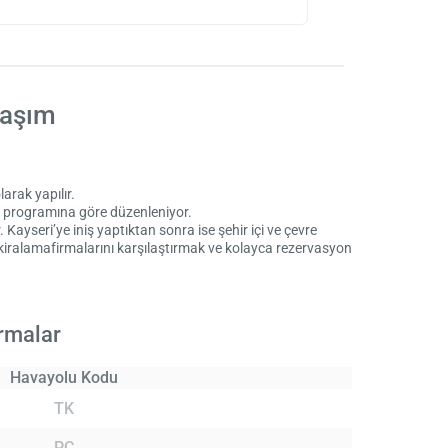
laşım
arak yapılır.
uş programına göre düzenleniyor.
ayseri’ye iniş yaptıktan sonra ise şehir içi ve çevre
kiralama
firmalarını karşılaştırmak ve kolayca rezervasyon
rmalar
Havayolu Kodu
TK
PC