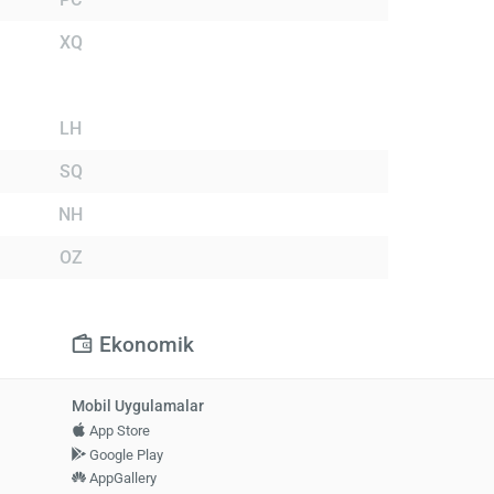
XQ
LH
SQ
NH
OZ
Ekonomik
Mobil Uygulamalar
App Store
Google Play
AppGallery