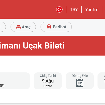
TRY
Yardım
l
Araç
Feribot
imanı Uçak Bileti
Gidiş Tarihi
Dönüş Ekle
9
Ağu
SR)
Pazar