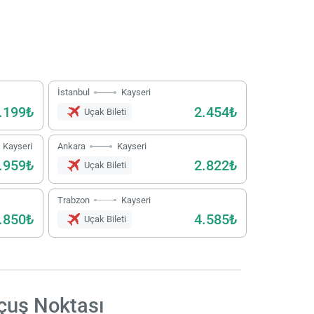
İstanbul
Kayseri
.199₺
2.454₺
Uçak Bileti
Kayseri
Ankara
Kayseri
.959₺
2.822₺
Uçak Bileti
Trabzon
Kayseri
.850₺
4.585₺
Uçak Bileti
uş Noktası