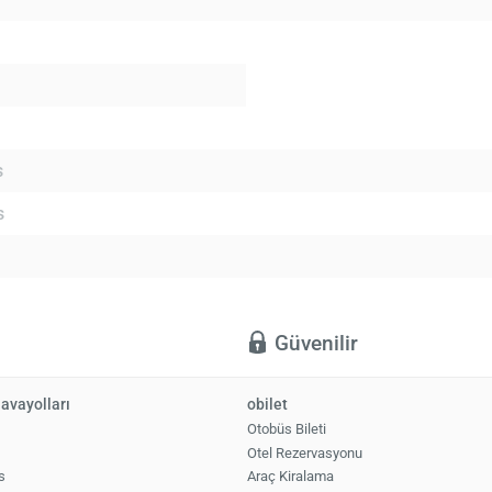
s
s
ı
Güvenilir
avayolları
obilet
Otobüs Bileti
Otel Rezervasyonu
s
Araç Kiralama