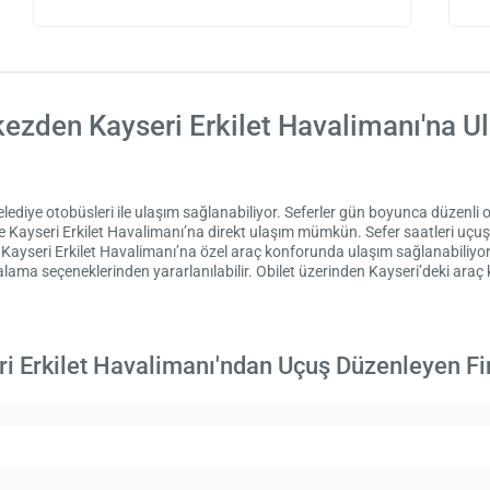
ezden Kayseri Erkilet Havalimanı'na U
diye otobüsleri ile ulaşım sağlanabiliyor. Seferler gün boyunca düzenli ol
le Kayseri Erkilet Havalimanı’na direkt ulaşım mümkün. Sefer saatleri uç
ayseri Erkilet Havalimanı’na özel araç konforunda ulaşım sağlanabiliyor. K
alama seçeneklerinden yararlanılabilir. Obilet üzerinden Kayseri’deki
araç 
ri Erkilet Havalimanı'ndan Uçuş Düzenleyen Fi