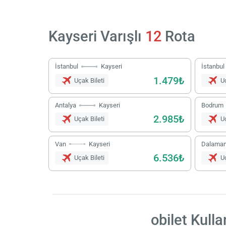
Kayseri Varışlı
12
Rota
İstanbul
Kayseri
İstanbul
1.479₺
Uçak Bileti
Uç
Antalya
Kayseri
Bodrum
2.985₺
Uçak Bileti
Uç
Van
Kayseri
Dalama
6.536₺
Uçak Bileti
Uç
obilet Kulla