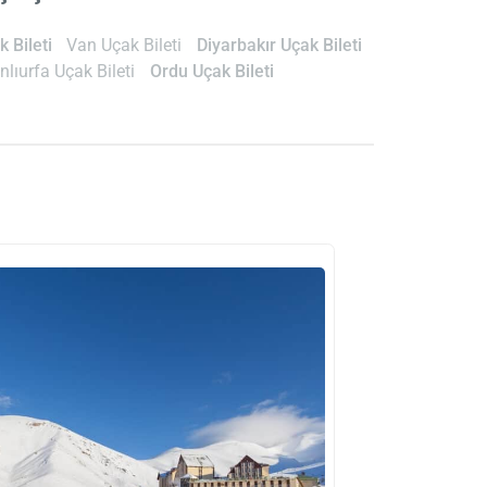
 Bileti
Van Uçak Bileti
Diyarbakır Uçak Bileti
nlıurfa Uçak Bileti
Ordu Uçak Bileti