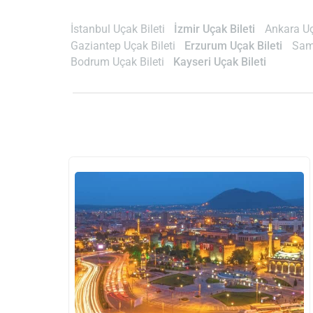
İstanbul Uçak Bileti
İzmir Uçak Bileti
Ankara Uç
Gaziantep Uçak Bileti
Erzurum Uçak Bileti
Sam
Bodrum Uçak Bileti
Kayseri Uçak Bileti