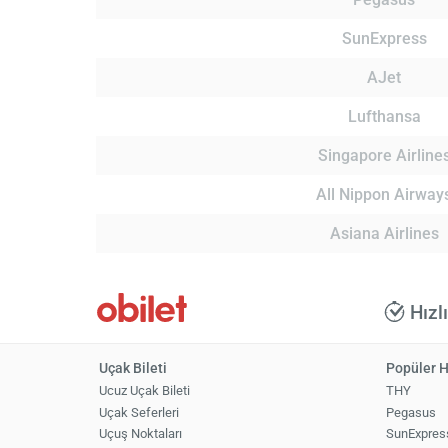
SunExpress
AJet
Lufthansa
Singapore Airline
All Nippon Airway
Asiana Airlines
Hızl
Uçak Bileti
Popüler H
Ucuz Uçak Bileti
THY
Uçak Seferleri
Pegasus
Uçuş Noktaları
SunExpres