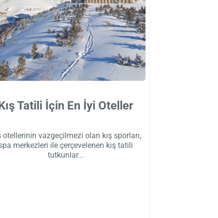
Kış Tatili İçin En İyi Oteller
 otellerinin vazgeçilmezi olan kış sporları,
spa merkezleri ile çerçevelenen kış tatili
tutkunlar