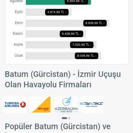
Yükle
lüt
bekl
Batum (Gürcistan) - İzmir Uçuşu
Olan Havayolu Firmaları
Popüler Batum (Gürcistan) ve