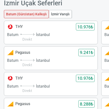
İzmir Uçak Seferleri
Batum (Gürcistan) Kalkışlı
İzmir Varışlı
10.976₺
THY
Batum
İstanbul
Ba
Direkt
9.241₺
Pegasus
Batum
İstanbul
Ba
Direkt
10.976₺
THY
Batum
İstanbul
Ba
Direkt
8.288₺
Pegasus