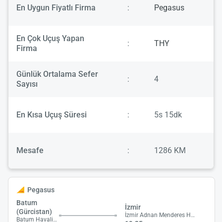
En Uygun Fiyatlı Firma
:
Pegasus
En Çok Uçuş Yapan
:
THY
Firma
Günlük Ortalama Sefer
:
4
Sayısı
En Kısa Uçuş Süresi
:
5s 15dk
Mesafe
:
1286 KM
Pegasus
Batum
İzmir
(Gürcistan)
İzmir Adnan Menderes Havalimanı
Batum Havalimanı