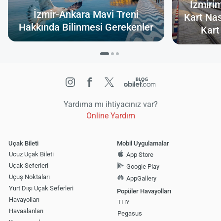
İzmiri
İzmir-Ankara Mavi Treni
Kart Nas
Hakkında Bilinmesi Gerekenler
Kart
Yardıma mı ihtiyacınız var?
Online Yardım
Uçak Bileti
Mobil Uygulamalar
Ucuz Uçak Bileti
App Store
Uçak Seferleri
Google Play
Uçuş Noktaları
AppGallery
Yurt Dışı Uçak Seferleri
Popüler Havayolları
Havayolları
THY
Havaalanları
Pegasus