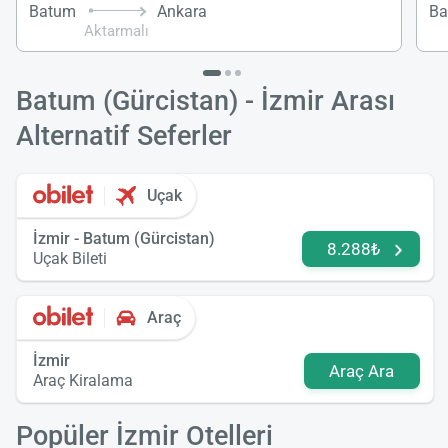
Batum
Ankara
Ba
Aktarmalı
Batum (Gürcistan) - İzmir Arası
Alternatif Seferler
Uçak
İzmir - Batum (Gürcistan)
8.288₺
Uçak Bileti
Araç
İzmir
Araç Ara
Araç Kiralama
Popüler İzmir Otelleri