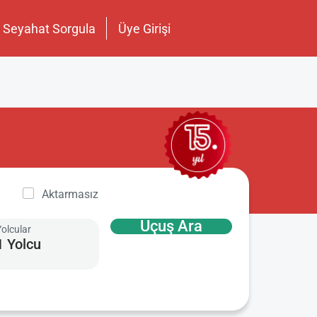
Seyahat Sorgula
Üye Girişi
Aktarmasız
Uçuş Ara
Yolcular
1 Yolcu