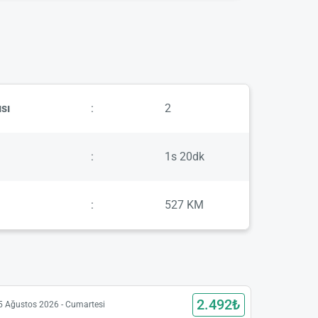
sı
:
2
:
1s 20dk
:
527 KM
2.492₺
5 Ağustos 2026 - Cumartesi