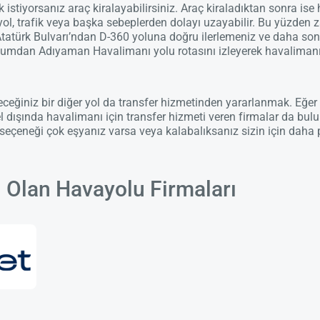
stiyorsanız araç kiralayabilirsiniz. Araç kiraladıktan sonra ise
n yol, trafik veya başka sebeplerden dolayı uzayabilir. Bu yüzd
türk Bulvarı’ndan D-360 yoluna doğru ilerlemeniz ve daha sonr
mdan Adıyaman Havalimanı yolu rotasını izleyerek havalimanın
eğiniz bir diğer yol da transfer hizmetinden yararlanmak. Eğer b
l dışında havalimanı için transfer hizmeti veren firmalar da bulun
eçeneği çok eşyanız varsa veya kalabalıksanız sizin için daha pra
 Olan Havayolu Firmaları