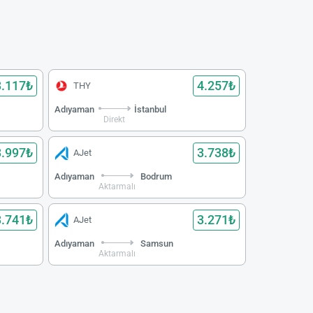
3.117₺
4.257₺
THY
Adıyaman
İstanbul
Direkt
3.997₺
3.738₺
AJet
Adıyaman
Bodrum
Aktarmalı
3.741₺
3.271₺
AJet
Adıyaman
Samsun
Aktarmalı