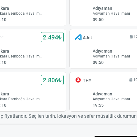
nkara
Adıyaman
Ankara Esenboğa Havalimanı
Adıyaman Havalimanı
:10
09:50
2.494₺
be
1
AJet
nkara
Adıyaman
Ankara Esenboğa Havalimanı
Adıyaman Havalimanı
:10
09:50
2.806₺
1
THY
nkara
Adıyaman
Ankara Esenboğa Havalimanı
Adıyaman Havalimanı
:10
19:55
ıç fiyatlarıdır. Seçilen tarih, lokasyon ve sefer müsaitlik durumuna