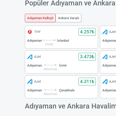
Popüler Adıyaman ve Ankara 
Adıyaman Kalkışlı
Ankara Varışlı
4.257₺
THY
AJet
Adıyaman
İstanbul
Adıyama
Direkt
3.473₺
AJet
AJet
Adıyaman
İzmir
Adıyama
Aktarmalı
4.311₺
AJet
AJet
Adıyaman
Çanakkale
Adıyama
Aktarmalı
Adıyaman ve Ankara Havalim