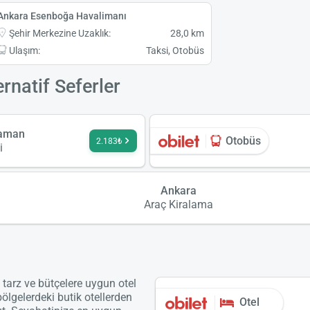
Ankara Esenboğa Havalimanı
Şehir Merkezine Uzaklık:
28,0 km
Ulaşım:
Taksi, Otobüs
rnatif Seferler
yaman
Otobüs
2.183₺
i
Ankara
Araç Kiralama
ı tarz ve bütçelere uygun otel
bölgelerdeki butik otellerden
Otel