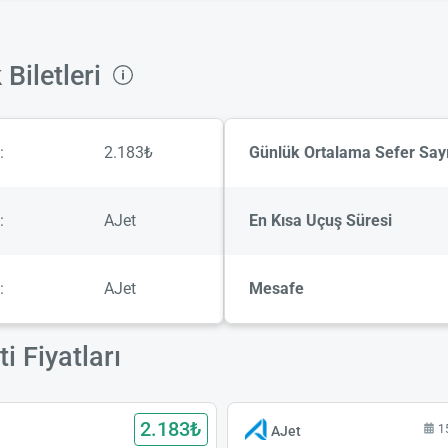
Biletleri
:
2.183₺
Günlük Ortalama Sefer Sayı
:
AJet
En Kısa Uçuş Süresi
:
AJet
Mesafe
 Fiyatları
2.183₺
a
1
AJet