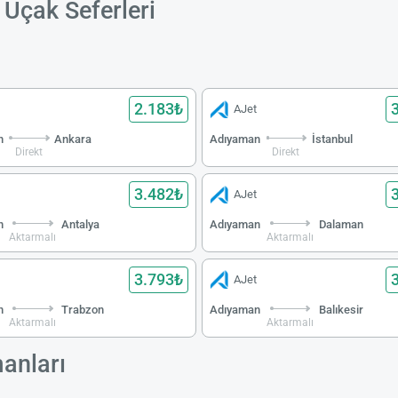
Uçak Seferleri
2.183₺
AJet
n
Ankara
Adıyaman
İstanbul
Direkt
Direkt
3.482₺
AJet
n
Antalya
Adıyaman
Dalaman
Aktarmalı
Aktarmalı
3.793₺
AJet
n
Trabzon
Adıyaman
Balıkesir
Aktarmalı
Aktarmalı
anları