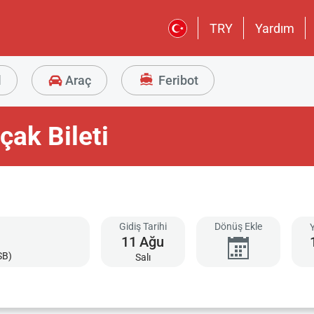
TRY
Yardım
l
Araç
Feribot
ak Bileti
Gidiş Tarihi
Dönüş Ekle
11
Ağu
SB)
Salı