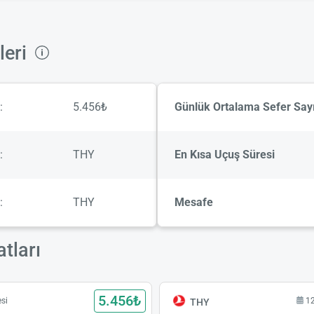
leri
:
5.456₺
Günlük Ortalama Sefer Sayı
:
THY
En Kısa Uçuş Süresi
:
THY
Mesafe
atları
5.456₺
si
1
THY