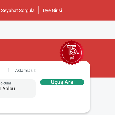
Seyahat Sorgula
Üye Girişi
Aktarmasız
Uçuş Ara
Yolcular
1 Yolcu