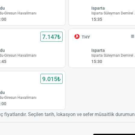
rdu
Isparta
du-Giresun Havalimanı
Isparta Sül
:00
15:35
7.147₺
THY
rdu
Isparta
du-Giresun Havalimanı
Isparta Sül
:45
15:30
9.015₺
rdu
du-Giresun Havalimanı
:00
ıç fiyatlarıdır. Seçilen tarih, lokasyon ve sefer müsaitlik durumuna