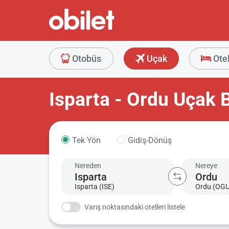
Otobüs
Uçak
Ote
Isparta - Ordu Uçak B
Tek Yön
Gidiş-Dönüş
Nereden
Nereye
Isparta (ISE)
Ordu (OGU
Varış noktasındaki otelleri listele