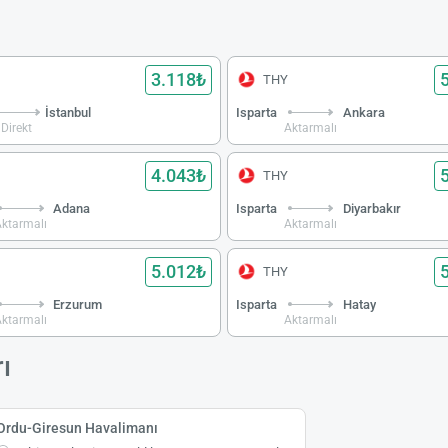
3.118₺
THY
İstanbul
Isparta
Ankara
Direkt
Aktarmalı
4.043₺
THY
Adana
Isparta
Diyarbakır
ktarmalı
Aktarmalı
5.012₺
THY
Erzurum
Isparta
Hatay
ktarmalı
Aktarmalı
ı
Ordu-Giresun Havalimanı