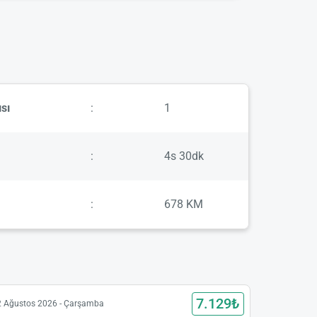
sı
:
1
:
4s 30dk
:
678 KM
7.129₺
2 Ağustos 2026 - Çarşamba