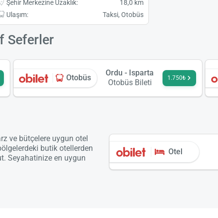
Şehir Merkezine Uzaklık:
18,0 km
Ulaşım:
Taksi, Otobüs
f Seferler
Ordu - Isparta
Otobüs
1.750₺
Otobüs Bileti
arz ve bütçelere uygun otel
bölgelerdeki butik otellerden
Otel
ut. Seyahatinize en uygun