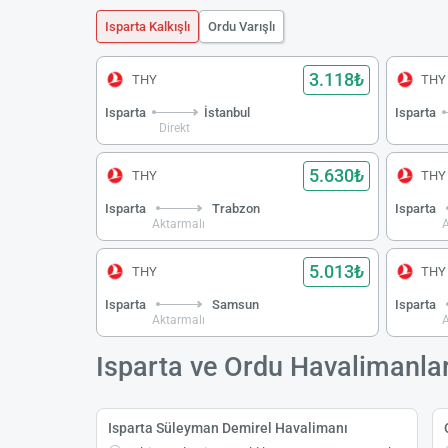
Isparta Kalkışlı
Ordu Varışlı
3.118₺
THY
THY
Isparta
İstanbul
Isparta
Direkt
5.630₺
THY
THY
Isparta
Trabzon
Isparta
Aktarmalı
A
5.013₺
THY
THY
Isparta
Samsun
Isparta
Aktarmalı
A
Isparta ve Ordu Havalimanlar
Isparta Süleyman Demirel Havalimanı