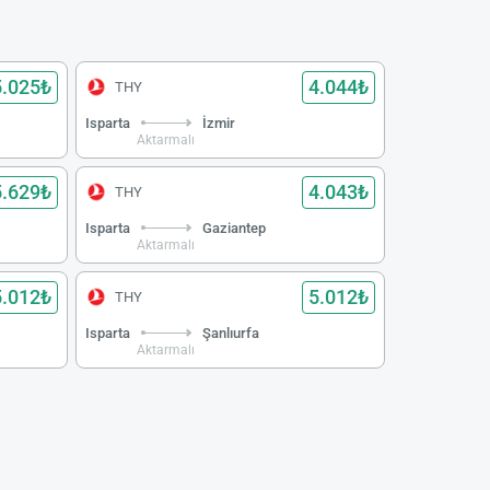
5.025₺
4.044₺
THY
Isparta
İzmir
Aktarmalı
5.629₺
4.043₺
THY
Isparta
Gaziantep
Aktarmalı
5.012₺
5.012₺
THY
Isparta
Şanlıurfa
Aktarmalı