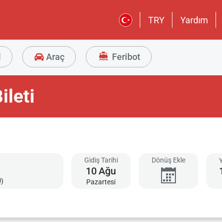
TRY
Yardım
l
Araç
Feribot
ileti
Gidiş Tarihi
Dönüş Ekle
10
Ağu
)
Pazartesi