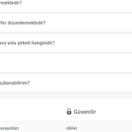
ürmektedir?
sefer düzenlemektedir?
va yolu şirketi hangisidir?
kullanabilirim?
ı
Güvenilir
avayolları
obilet