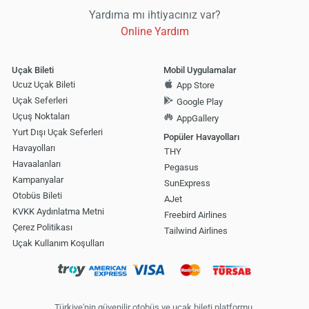
Yardıma mı ihtiyacınız var?
Online Yardım
Uçak Bileti
Mobil Uygulamalar
Ucuz Uçak Bileti
App Store
Uçak Seferleri
Google Play
Uçuş Noktaları
AppGallery
Yurt Dışı Uçak Seferleri
Popüler Havayolları
Havayolları
THY
Havaalanları
Pegasus
Kampanyalar
SunExpress
Otobüs Bileti
AJet
KVKK Aydınlatma Metni
Freebird Airlines
Çerez Politikası
Tailwind Airlines
Uçak Kullanım Koşulları
Türkiye'nin güvenilir otobüs ve uçak bileti platformu.