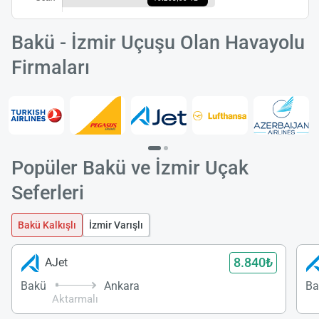
Bakü - İzmir Uçuşu Olan Havayolu
Firmaları
Yükle
lüt
bekl
Popüler Bakü ve İzmir Uçak
Seferleri
Bakü Kalkışlı
İzmir Varışlı
8.840₺
AJet
Bakü
Ankara
Ba
Aktarmalı