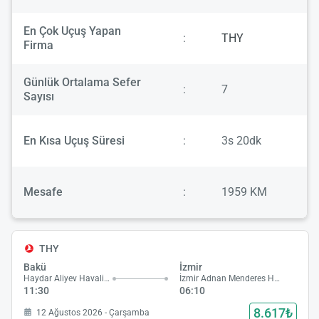
En Çok Uçuş Yapan
:
THY
Firma
Günlük Ortalama Sefer
:
7
Sayısı
En Kısa Uçuş Süresi
:
3s 20dk
Mesafe
:
1959 KM
THY
Bakü
İzmir
Haydar Aliyev Havalimanı
İzmir Adnan Menderes Havalimanı
11:30
06:10
8.617₺
12 Ağustos 2026 - Çarşamba