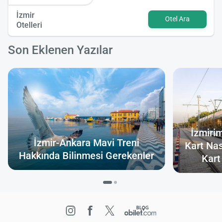
İzmir
Otel Ara
Otelleri
Son Eklenen Yazılar
İzmiri
İzmir-Ankara Mavi Treni
Kart Nas
Hakkında Bilinmesi Gerekenler
Kart