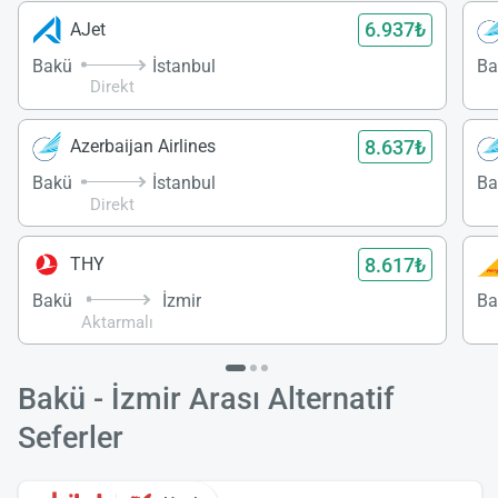
6.937₺
AJet
Bakü
İstanbul
Ba
Direkt
8.637₺
Azerbaijan Airlines
Bakü
İstanbul
Ba
Direkt
8.617₺
THY
Bakü
İzmir
Ba
Aktarmalı
Bakü - İzmir Arası Alternatif
Seferler