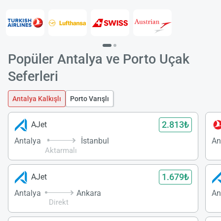
Popüler Antalya ve Porto Uçak
Seferleri
Antalya Kalkışlı
Porto Varışlı
2.813₺
AJet
Antalya
İstanbul
An
Aktarmalı
1.679₺
AJet
Antalya
Ankara
An
Direkt