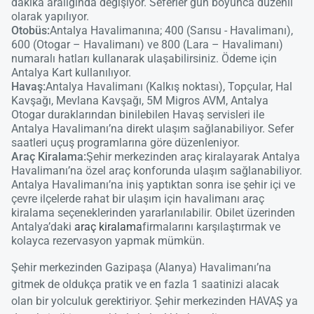
dakika aralığında değişiyor. Seferler gün boyunca düzenli
olarak yapılıyor.
Otobüs:
Antalya Havalimanına; 400 (Sarısu - Havalimanı),
600 (Otogar – Havalimanı) ve 800 (Lara – Havalimanı)
numaralı hatları kullanarak ulaşabilirsiniz. Ödeme için
Antalya Kart kullanılıyor.
Havaş:
Antalya Havalimanı (Kalkış noktası), Topçular, Hal
Kavşağı, Mevlana Kavşağı, 5M Migros AVM, Antalya
Otogar duraklarından binilebilen Havaş servisleri ile
Antalya Havalimanı’na direkt ulaşım sağlanabiliyor. Sefer
saatleri uçuş programlarına göre düzenleniyor.
Araç Kiralama:
Şehir merkezinden araç kiralayarak Antalya
Havalimanı’na özel araç konforunda ulaşım sağlanabiliyor.
Antalya Havalimanı’na iniş yaptıktan sonra ise şehir içi ve
çevre ilçelerde rahat bir ulaşım için havalimanı araç
kiralama seçeneklerinden yararlanılabilir. Obilet üzerinden
Antalya’daki
araç kiralama
firmalarını karşılaştırmak ve
kolayca rezervasyon yapmak mümkün.
Şehir merkezinden Gazipaşa (Alanya) Havalimanı’na
gitmek de oldukça pratik ve en fazla 1 saatinizi alacak
olan bir yolculuk gerektiriyor. Şehir merkezinden HAVAŞ ya