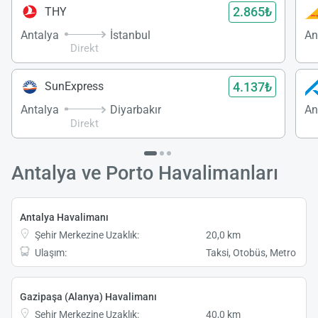
2.865₺
THY
Antalya
İstanbul
An
Direkt
4.137₺
SunExpress
Antalya
Diyarbakır
An
Direkt
Antalya ve Porto Havalimanları
Antalya Havalimanı
Şehir Merkezine Uzaklık:
20,0 km
Ulaşım:
Taksi, Otobüs, Metro
Gazipaşa (Alanya) Havalimanı
Şehir Merkezine Uzaklık:
40,0 km