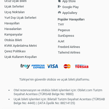
Ucuz Uçak Bileti
App Store
Uçak Seferleri
Google Play
Uçuş Noktaları
AppGallery
Yurt Dışı Uçak Seferleri
Popüler Havayolları
Havayolları
THY
Havaalanları
Pegasus
Kampanyalar
SunExpress
Otobüs Bileti
AJet
KVKK Aydınlatma Metni
Freebird Airlines
Çerez Politikası
Tailwind Airlines
Uçak Kullanım Koşulları
Türkiye'nin güvenilir otobüs ve uçak bileti platformu.
Otel rezervasyon ve otobüs bileti işlemleri için: Obilet.com Turizm
Seyahat Acentası (TÜRSAB Belge No: 9883)
Uçak bileti işlemleri için: Biletall Turizm Seyahat Acentası (TÜRSAB
Belge No: 4443) | (IATA Üyelik No: 88214125)