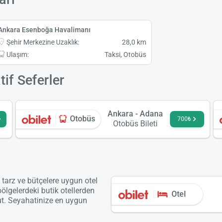
Ankara Esenboğa Havalimanı
Şehir Merkezine Uzaklık:
28,0 km
Ulaşım:
Taksi, Otobüs
if Seferler
Ankara - Adana
Otobüs
700₺
Otobüs Bileti
ı tarz ve bütçelere uygun otel
bölgelerdeki butik otellerden
Otel
ut. Seyahatinize en uygun