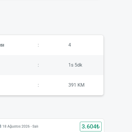
sı
:
4
:
1s 5dk
:
391 KM
3.604₺
18 Ağustos 2026 - Salı