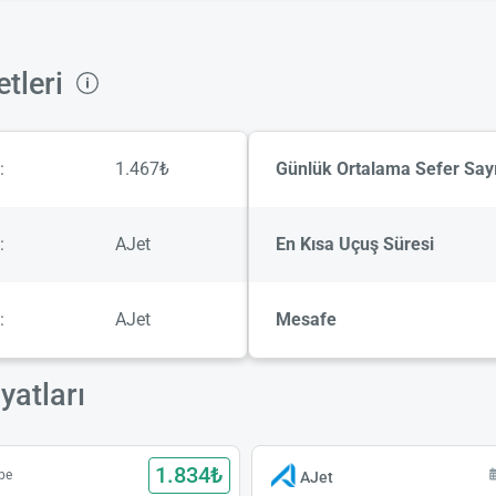
tleri
:
1.467₺
Günlük Ortalama Sefer Sayı
:
AJet
En Kısa Uçuş Süresi
:
AJet
Mesafe
yatları
1.834₺
be
AJet