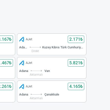
3.167₺
2.171₺
AJet
Adana
Kuzey Kıbrıs Türk Cumhuriyeti
Direkt
1.467₺
5.821₺
AJet
Adana
Van
Aktarmalı
2.261₺
4.165₺
AJet
Adana
Çanakkale
Aktarmalı