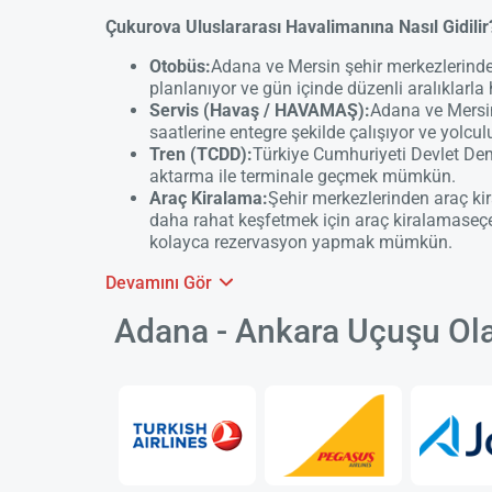
Çukurova Uluslararası Havalimanına Nasıl Gidilir
Otobüs:
Adana ve Mersin şehir merkezlerinden
planlanıyor ve gün içinde düzenli aralıklarla 
Servis (Havaş / HAVAMAŞ):
Adana ve Mersin
saatlerine entegre şekilde çalışıyor ve yolcul
Tren (TCDD):
Türkiye Cumhuriyeti Devlet Dem
aktarma ile terminale geçmek mümkün.
Araç Kiralama:
Şehir merkezlerinden araç ki
daha rahat keşfetmek için
araç kiralama
seçe
kolayca rezervasyon yapmak mümkün.
Devamını Gör
Adana - Ankara Uçuşu Ola