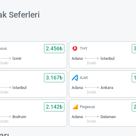
k Seferleri
2.456₺
asus
THY
İzmir
Adana
İstanbul
Direkt
Direkt
3.167₺
AJet
İstanbul
Adana
Ankara
Direkt
Direkt
2.142₺
Pegasus
Bodrum
Adana
Dalaman
Direkt
Direkt
arı