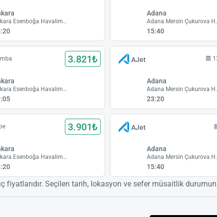
nkara
Adana
Ankara Esenboğa Havalimanı
Adana Mers
:20
15:40
3.821₺
şamba
1
AJet
nkara
Adana
Ankara Esenboğa Havalimanı
Adana Mers
:05
23:20
3.901₺
be
AJet
nkara
Adana
Ankara Esenboğa Havalimanı
Adana Mers
:20
15:40
ıç fiyatlarıdır. Seçilen tarih, lokasyon ve sefer müsaitlik durumuna