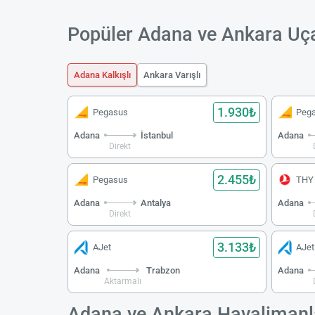
Popüler Adana ve Ankara Uça
Adana Kalkışlı
Ankara Varışlı
1.930₺
Pegasus
Peg
Adana
İstanbul
Adana
Direkt
2.455₺
Pegasus
THY
Adana
Antalya
Adana
Direkt
3.133₺
AJet
AJet
Adana
Trabzon
Adana
Aktarmalı
Adana ve Ankara Havalimanl