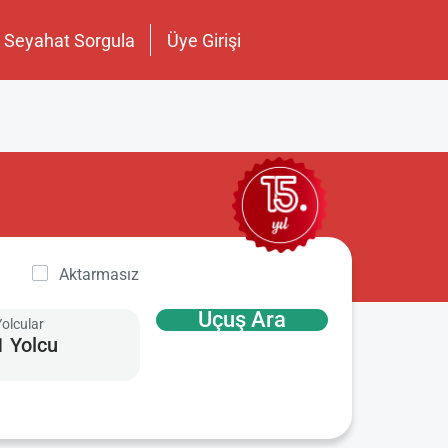
Seyahat Sorgula
Üye Girişi
Aktarmasız
Uçuş Ara
Yolcular
1 Yolcu