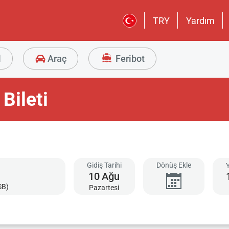
TRY
Yardım
l
Araç
Feribot
Bileti
Gidiş Tarihi
Dönüş Ekle
10
Ağu
SB)
Pazartesi