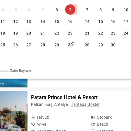
4
5
6
7
8
9
7
8
9
10
11
12
13
14
15
16
14
15
16
17
at (Düşükten yükseğe)
Fiyat (Yüksekten düşüğe)
Misafir Puanı
18
19
20
21
22
23
21
22
23
24
Kalamar Hotel
25
26
27
28
29
30
28
29
30
Kalkan, Kaş, Antalya
Haritada Göster
Havuz
Otopark
Wi-Fi
Restoran
ustos Zafer Bayramı
Masaj
Deniz Manzarası
Patara Prince Hotel & Resort
Kalkan, Kaş, Antalya
Haritada Göster
Havuz
Otopark
Wi-Fi
Beach