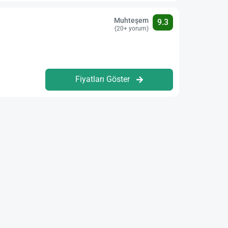
Muhteşem
9.3
(20+ yorum)
Fiyatları Göster