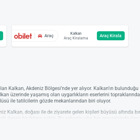
Kalkan
a
Araç
Araç Kirala
Araç Kiralama
e olan Kalkan, Akdeniz Bölgesi’nde yer alıyor. Kalkan’ın bulunduğ
 Kalkan üzerinde yaşamış olan uygarlıkların eserlerini topraklarınd
sü ile tatilcilerin gözde mekanlarından biri oluyor.
z Kalkan, doğası ile de ziyarete gelen kişileri büyüsü altında bı
ği ılıman bir iklime sahip. Bu sebeple yılın her mevsiminde ılı
 parçalı bulutlu ve ılıman geçiyor. Yıl içerisinde ise sıcaklığın 6 
or.