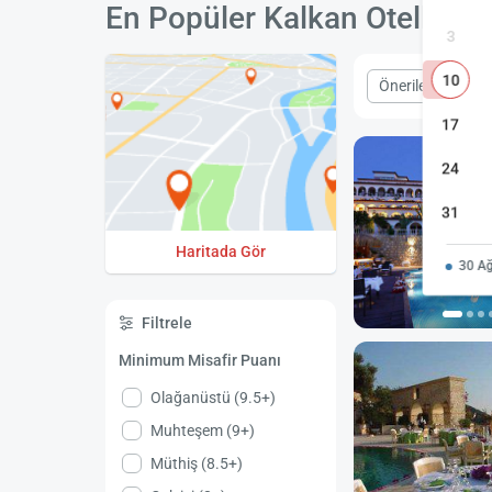
En Popüler Kalkan Otelleri
3
10
Önerilen
Fiy
17
24
31
Haritada Gör
30 Ağ
Filtrele
Minimum Misafir Puanı
Olağanüstü (9.5+)
Muhteşem (9+)
Müthiş (8.5+)