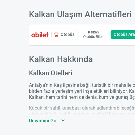
Kalkan Ulaşım Alternatifleri
Kalkan
Otobüs
Otobüs Ar
Otobüs Bileti
Kalkan Hakkında
Kalkan Otelleri
Antalya’nın Kaş ilçesine bağlı turistik bir mahall
birden fazla yerleşim yeri inşa ettikleri biliniyor.
Kalkan, hem tarihi hem de deniz, kum ve güneş üçlü
Küçük bir sahil kasabası olarak adlandırabileceğimi
olan bu küçük sahil kasabası, coğrafi konumu gere
Kalkan’da yazlar sıcak ve kurak, kışlar ise yağışlı,
Devamını Gör
Kalkan’da, nisan ayından itibaren denize girilebiliy