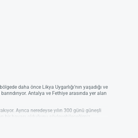
u bölgede daha önce Likya Uygarlığı’nın yaşadığı ve
a barındırıyor. Antalya ve Fethiye arasında yer alan
rakıyor. Ayrıca neredeyse yılın 300 günü güneşli
man bir havası olduğunu söyleyebileceğimiz
ve 34 derece arasında seyrettiği görülmekte olan