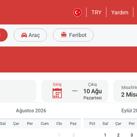
TRY
Yardım
l
Araç
Feribot
Giriş
Çıkış
Misafirl
10
Ağu
2 Mis
Pazartesi
Ağustos 2026
Eylül 
Sal
Çar
Per
Cum
Cts
Paz
Pzt
Sal
Çar
Per
1
2
1
2
3