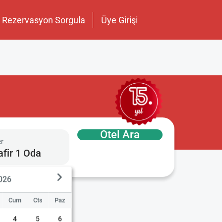
Rezervasyon Sorgula
Üye Girişi
Otel Ara
er
afir 1 Oda
2026
Cum
Cts
Paz
4
5
6