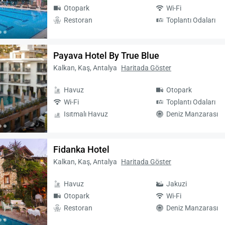
Otopark
Wi-Fi
Restoran
Toplantı Odaları
Payava Hotel By True Blue
Kalkan, Kaş, Antalya
Haritada Göster
Havuz
Otopark
Wi-Fi
Toplantı Odaları
Isıtmalı Havuz
Deniz Manzarası
Fidanka Hotel
Kalkan, Kaş, Antalya
Haritada Göster
Havuz
Jakuzi
Otopark
Wi-Fi
Restoran
Deniz Manzarası