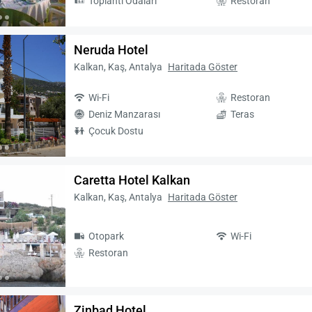
Toplantı Odaları
Restoran
Neruda Hotel
Kalkan, Kaş, Antalya
Haritada Göster
Wi-Fi
Restoran
Deniz Manzarası
Teras
Çocuk Dostu
Caretta Hotel Kalkan
Kalkan, Kaş, Antalya
Haritada Göster
Otopark
Wi-Fi
Restoran
Zinbad Hotel