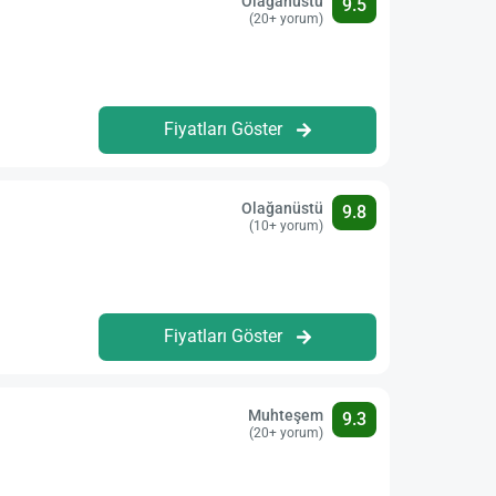
Olağanüstü
9.5
(20+ yorum)
Fiyatları Göster
Olağanüstü
9.8
(10+ yorum)
Fiyatları Göster
Muhteşem
9.3
(20+ yorum)