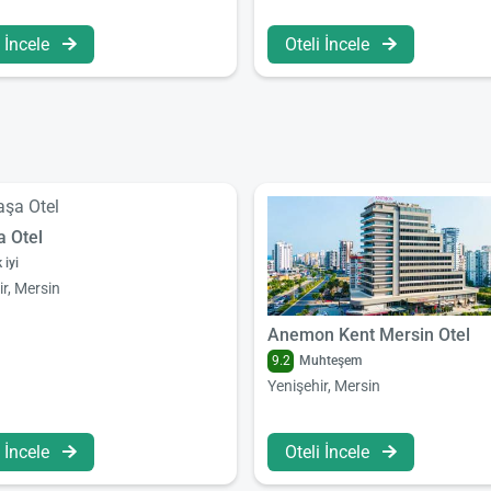
i İncele
Oteli İncele
a Otel
 iyi
ir, Mersin
Anemon Kent Mersin Otel
9.2
Muhteşem
Yenişehir, Mersin
i İncele
Oteli İncele