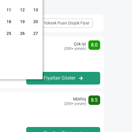
11
12
13
18
19
20
Merkeze Yakınlık
Yüksek Puan Düşük Fiyat
25
26
27
Çok iyi
8.0
(200+ yorum)
Fiyatları Göster
Müthiş
8.5
(200+ yorum)