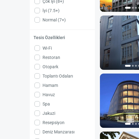
Çok iyi (8+)
İyi (7.5+)
Normal (7+)
Tesis Özellikleri
Wi-Fi
Restoran
Otopark
Toplantı Odaları
Hamam
Havuz
Spa
Jakuzi
Resepsiyon
Deniz Manzarası