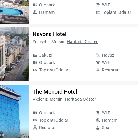
Otopark
Wi-Fi
Hamam
Toplantı Odaları
Navona Hotel
Yenişehir, Mersin
Haritada Göster
Jakuzi
Havuz
Otopark
Wi-Fi
Toplantı Odaları
Restoran
The Menord Hotel
Akdeniz, Mersin
Haritada Göster
Otopark
Wi-Fi
Toplantı Odaları
Hamam
Restoran
Spa