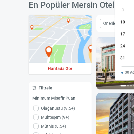
En Popüler Mersin Otelleri
3
10
Önerilen
Fiy
17
24
31
Haritada Gör
30 Ağ
Filtrele
Minimum Misafir Puanı
Olağanüstü (9.5+)
Muhteşem (9+)
Müthiş (8.5+)