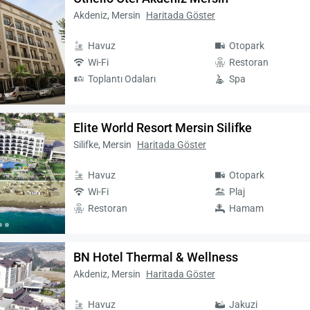
Akdeniz, Mersin
Haritada Göster
Havuz
Otopark
Wi-Fi
Restoran
Toplantı Odaları
Spa
Elite World Resort Mersin Silifke
Silifke, Mersin
Haritada Göster
Havuz
Otopark
Wi-Fi
Plaj
Restoran
Hamam
BN Hotel Thermal & Wellness
Akdeniz, Mersin
Haritada Göster
Havuz
Jakuzi