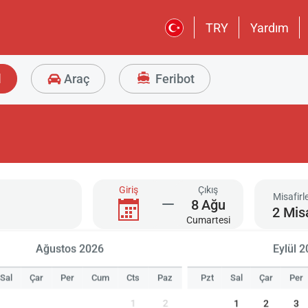
TRY
Yardım
l
Araç
Feribot
Giriş
Çıkış
Misafirl
8
Ağu
2 Mis
Cumartesi
Ağustos 2026
Eylül 
Sal
Çar
Per
Cum
Cts
Paz
Pzt
Sal
Çar
Per
1
2
1
2
3