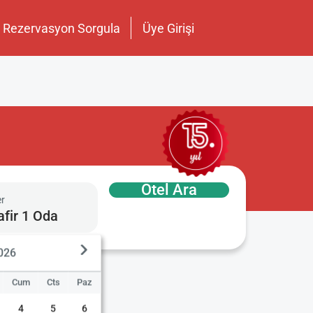
Rezervasyon Sorgula
Üye Girişi
Otel Ara
er
afir 1 Oda
2026
Cum
Cts
Paz
4
5
6