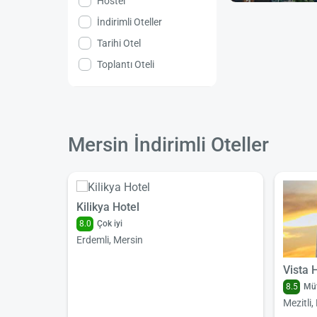
Hostel
İndirimli Oteller
Tarihi Otel
Toplantı Oteli
Mersin İndirimli Oteller
Kilikya Hotel
8.0
Çok iyi
Erdemli, Mersin
Vista 
8.5
Müt
Mezitli,