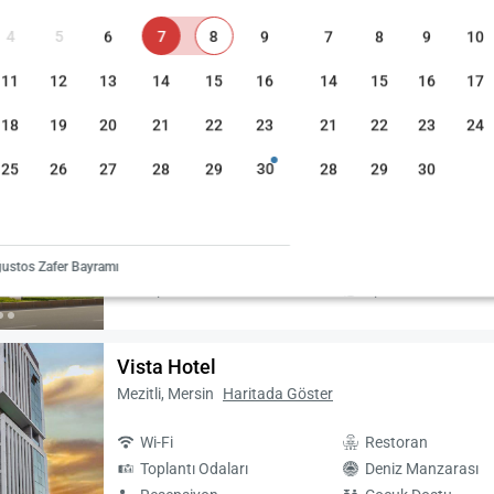
4
5
6
7
8
9
7
8
9
10
11
12
13
14
15
16
14
15
16
17
at (Düşükten yükseğe)
Fiyat (Yüksekten düşüğe)
Misafir Puanı
18
19
20
21
22
23
21
22
23
24
Ramada By Wyndham Mersin
25
26
27
28
29
30
28
29
30
Toroslar, Mersin
Haritada Göster
Otopark
Wi-Fi
Hamam
Restoran
ustos Zafer Bayramı
Toplantı Odaları
Spa
Vista Hotel
Mezitli, Mersin
Haritada Göster
Wi-Fi
Restoran
Toplantı Odaları
Deniz Manzarası