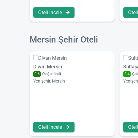
Oteli İncele
Otel
Mersin Şehir Oteli
Divan Mersin
Sultaş
9.6
Olağanüstü
8.4
Çok
Yenişehir, Mersin
Yenişeh
Oteli İncele
Otel