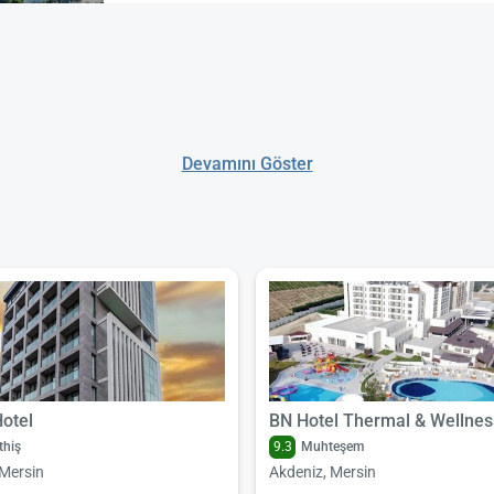
Devamını Göster
Hotel
BN Hotel Thermal & Wellnes
hiş
9.3
Muhteşem
 Mersin
Akdeniz, Mersin