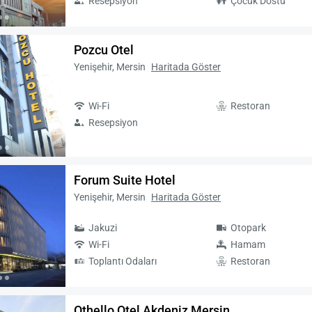
Resepsiyon
Çocuk Dostu
Pozcu Otel
Yenişehir, Mersin
Haritada Göster
Wi-Fi
Restoran
Resepsiyon
Forum Suite Hotel
Yenişehir, Mersin
Haritada Göster
Jakuzi
Otopark
Wi-Fi
Hamam
Toplantı Odaları
Restoran
Othello Otel Akdeniz Mersin