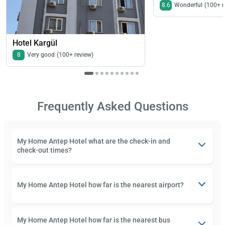
8.6
Wonderful
(100+ r
Hotel Kargül
8
Very good
(100+ review)
Frequently Asked Questions
My Home Antep Hotel what are the check-in and
check-out times?
My Home Antep Hotel how far is the nearest airport?
My Home Antep Hotel how far is the nearest bus