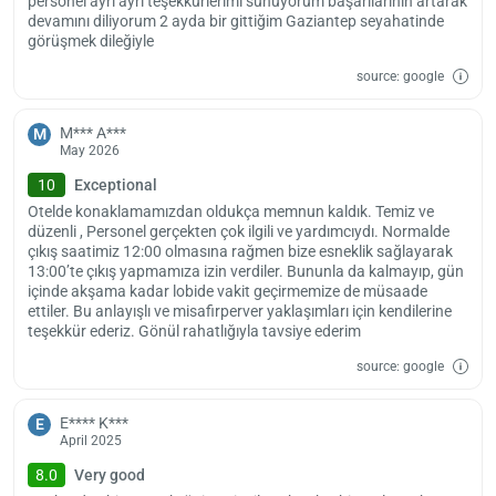
personel ayrı ayrı teşekkürlerimi sunuyorum başarılarının artarak
devamını diliyorum 2 ayda bir gittiğim Gaziantep seyahatinde
görüşmek dileğiyle
source: google
M*** A***
M
May 2026
10
Exceptional
Otelde konaklamamızdan oldukça memnun kaldık. Temiz ve
düzenli , Personel gerçekten çok ilgili ve yardımcıydı. Normalde
çıkış saatimiz 12:00 olmasına rağmen bize esneklik sağlayarak
13:00’te çıkış yapmamıza izin verdiler. Bununla da kalmayıp, gün
içinde akşama kadar lobide vakit geçirmemize de müsaade
ettiler. Bu anlayışlı ve misafirperver yaklaşımları için kendilerine
teşekkür ederiz. Gönül rahatlığıyla tavsiye ederim
source: google
E**** K***
E
April 2025
8.0
Very good