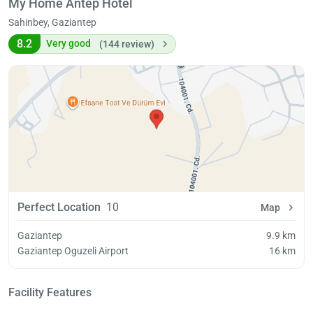
My Home Antep Hotel
Sahinbey, Gaziantep
8.2
Very good
(144 review)
Perfect Location
10
Map
Gaziantep
9.9 km
Gaziantep Oguzeli Airport
16 km
Facility Features