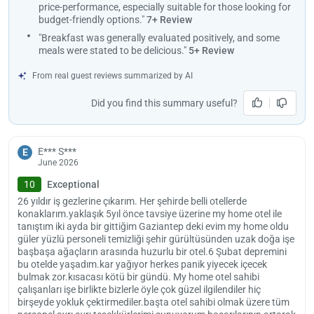
price-performance, especially suitable for those looking for
budget-friendly options."
7+ Review
"Breakfast was generally evaluated positively, and some
meals were stated to be delicious."
5+ Review
From real guest reviews summarized by AI
Did you find this summary useful?
E*** S***
E
June 2026
10
Exceptional
26 yıldır iş gezlerine çıkarım. Her şehirde belli otellerde
konaklarım.yaklaşık 5yıl önce tavsiye üzerine my home otel ile
tanıştım iki ayda bir gittiğim Gaziantep deki evim my home oldu
Load
güler yüzlü personeli temizliği şehir gürültüsünden uzak doğa işe
ple
başbaşa ağaçların arasında huzurlu bir otel.6 Şubat depremini
wai
bu otelde yaşadım.kar yağıyor herkes panik yiyecek içecek
bulmak zor.kısacası kötü bir gündü. My home otel sahibi
çalışanları işe birlikte bizlerle öyle çok güzel ilgilendiler hiç
birşeyde yokluk çektirmediler.başta otel sahibi olmak üzere tüm