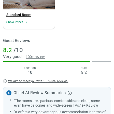
Standard Room
Show Prices
Guest Reviews
8.2
/10
Very good
100+ review
Location
Staff
10
8.2
We aim to meet you with 100% real reviews.
Obilet AI Review Summaries
"The rooms are spacious, comfortable and clean, some
even have balconies and wide-screen TVs."
8+ Review
"It offers a very advantageous accommodation in terms of