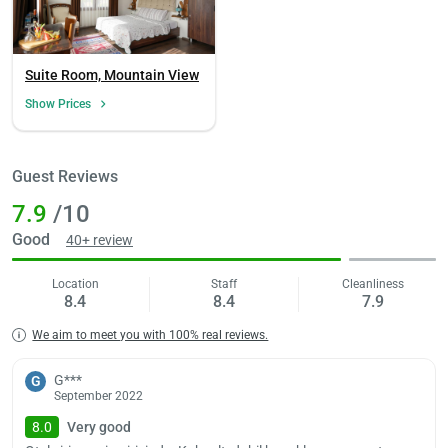
Suite Room, Mountain View
Show Prices
Guest Reviews
7.9
/10
Good
40+ review
Location
Staff
Cleanliness
8.4
8.4
7.9
We aim to meet you with 100% real reviews.
G***
G
September 2022
8.0
Very good