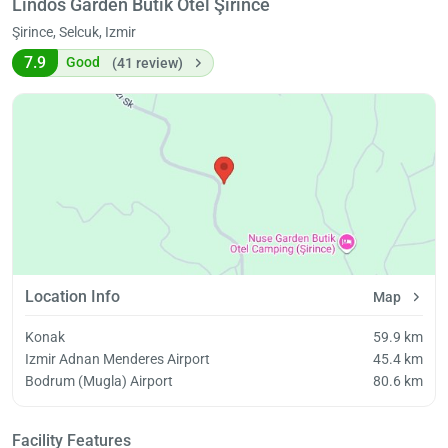
Lindos Garden Butik Otel Şirince
Şirince, Selcuk, Izmir
7.9
Good
(41 review)
Location Info
Map
Konak
59.9 km
Izmir Adnan Menderes Airport
45.4 km
Bodrum (Mugla) Airport
80.6 km
Facility Features