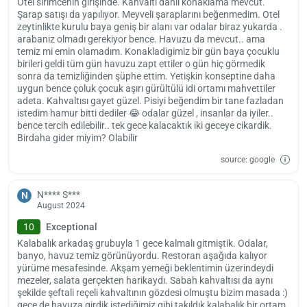
Otel sirimcenin girişinde. Kahvaltı dahil konaklama mevcut.
Şarap satışı da yapılıyor. Meyveli şaraplarını beğenmedim. Otel
zeytinlikte kurulu baya geniş bir alanı var odalar biraz yukarda .
arabaniz olmadı gerekiyor bence. Havuzu da mevcut.. ama
temiz mi emin olamadım. Konakladigimiz bir gün baya çocuklu
birileri geldi tüm gün havuzu zapt ettiler o gün hiç görmedik
sonra da temizliğinden şüphe ettim. Yetişkin konseptine daha
uygun bence çoluk çocuk aşırı gürültülü idi ortamı mahvettiler
adeta. Kahvaltısı gayet güzel. Pisiyi beğendim bir tane fazladan
istedim hamur bitti dediler 😂 odalar güzel , insanlar da iyiler..
bence tercih edilebilir.. tek gece kalacaktık iki geceye cikardik.
Birdaha gider miyim? Olabilir
source: google
Load
ple
N**** S***
wai
N
August 2024
10
Exceptional
Kalabalık arkadaş grubuyla 1 gece kalmalı gitmiştik. Odalar,
banyo, havuz temiz görünüyordu. Restoran aşağıda kalıyor
yürüme mesafesinde. Akşam yemeği beklentimin üzerindeydi
mezeler, salata gerçekten harikaydı. Sabah kahvaltısı da aynı
şekilde şeftali reçeli kahvaltının gözdesi olmuştu bizim masada :)
gece de havuza girdik istediğimiz gibi takıldık kalabalık bir ortam