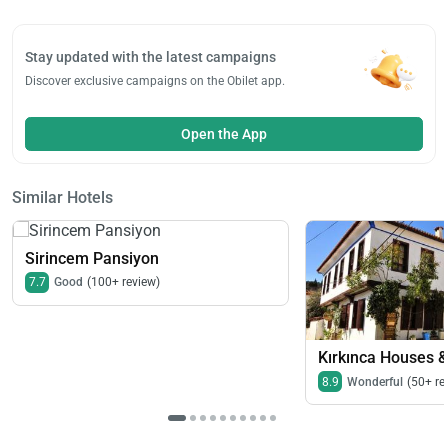
Stay updated with the latest campaigns
Discover exclusive campaigns on the Obilet app.
Open the App
Similar Hotels
Sirincem Pansiyon
7.7
Good
(100+ review)
Kırkınca Houses &
8.9
Wonderful
(50+ re