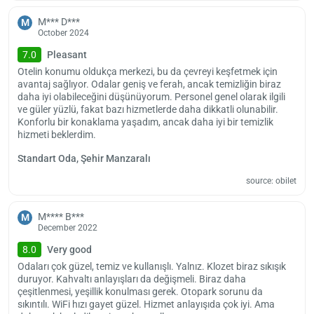
M*** D***
M
October 2024
7.0
Pleasant
Otelin konumu oldukça merkezi, bu da çevreyi keşfetmek için
avantaj sağlıyor. Odalar geniş ve ferah, ancak temizliğin biraz
daha iyi olabileceğini düşünüyorum. Personel genel olarak ilgili
ve güler yüzlü, fakat bazı hizmetlerde daha dikkatli olunabilir.
Konforlu bir konaklama yaşadım, ancak daha iyi bir temizlik
hizmeti beklerdim.
Standart Oda, Şehir Manzaralı
source: obilet
M**** B***
M
December 2022
8.0
Very good
Odaları çok güzel, temiz ve kullanışlı. Yalnız. Klozet biraz sıkışık
duruyor. Kahvaltı anlayışları da değişmeli. Biraz daha
çeşitlenmesi, yeşillik konulması gerek. Otopark sorunu da
sıkıntılı. WiFi hızı gayet güzel. Hizmet anlayışıda çok iyi. Ama