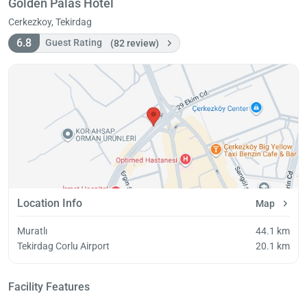
Golden Palas Hotel
Cerkezkoy, Tekirdag
6.8
Guest Rating
(82 review)
Location Info
Map
Muratlı
44.1 km
Tekirdag Corlu Airport
20.1 km
Facility Features