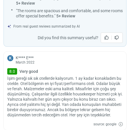
57.4 km from Dallas Beach, 162 km from Sabiha Gökçen
5+ Review
International Airport and 36.7 km from Tekirdağ Atatürk Çorlu
"The rooms are spacious and comfortable, and some rooms
Airport. Guests leaving the hotel can reach the airport using the paid
offer special benefits."
5+ Review
Load
transfer services provided by the property.
ple
From real guest reviews summarized by AI
Check-in at Golden Palace is at 15:00 or later. Check-out must be
wai
completed by 12:00 at the latest. Also, the hotel does not allow pets.
Did you find this summary useful?
K**** E***
K
March 2022
8.0
Very good
İşim gereği sık sık otellerde kalıyorum. 1 ay kadar konakladım bu
otelde. Otel bölgenin en iyi fiyat/performans oteli. Odalar büyük
ve ferah. Malzemeler eski ama kaliteli. Misafirler için çoğu şey
düşünülmüş. Çalışanlar ilgili özellikle housekeeper hizmeti çok iyi.
Yalnızca kahvaltı her gün aynı çıkıyor bu konu biraz can sıkıcı.
Ayrıca otel yalıtımı hiç iyi değil. Yan odada konuşulan muhabbeti
birebir duyuyorsunuz. Ancak bu bölgeye tekrar gelsem hiç
düşünmeden tercih edeceğim otel. Her şey için teşekkürler.
source: google