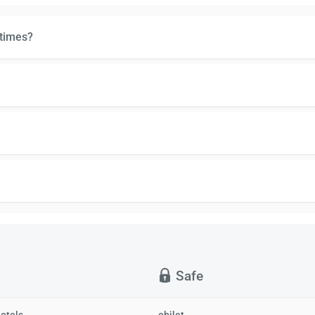
 times?
Safe