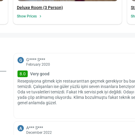
Deluxe Room (3 Person)
S
Show Prices
Sh
G**** S***
G
February 2020
8.0
Very good
Resepsiyona gitmek için restauranttan geçmek gerekiyor bu bana 
temizdi. Çalışanları ise güler yüzlü işini seven insanlara benziyo
Oda ve tuvaletleri temizdi. Fakat Hk servisi pek iyi değildi. Od
yada çöp atılmamış oluyordu. Klima bozulmuştu fakat teknik se
genel anlamda güzel.
A*** S***
A
December 2022