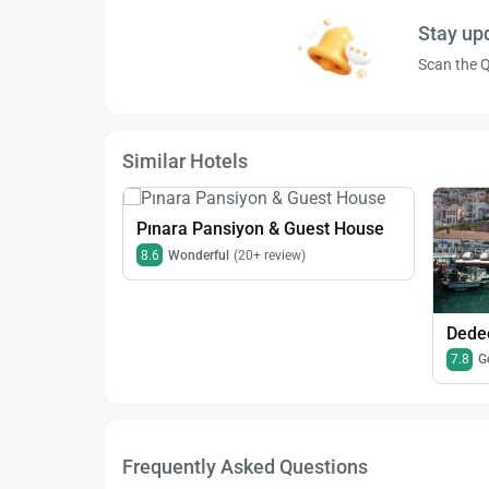
Stay up
Scan the Q
Similar Hotels
Pınara Pansiyon & Guest House
8.6
Wonderful
(20+ review)
Dedeo
7.8
G
Frequently Asked Questions