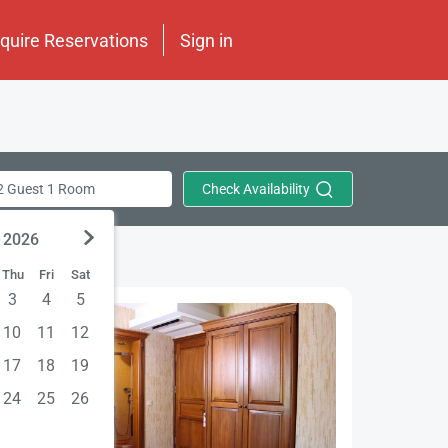
nquire Reservations
Sign in
Check Availability
2 Guest 1 Room
 2026
Thu
Fri
Sat
3
4
5
10
11
12
17
18
19
24
25
26