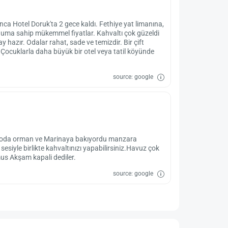
unca Hotel Doruk'ta 2 gece kaldı. Fethiye yat limanına,
numa sahip mükemmel fiyatlar. Kahvaltı çok güzeldi
hazır. Odalar rahat, sade ve temizdir. Bir çift
 Çocuklarla daha büyük bir otel veya tatil köyünde
source: google
miz oda orman ve Marinaya bakıyordu manzara
siyle birlikte kahvaltınızı yapabilirsiniz.Havuz çok
s Akşam kapali dediler.
source: google