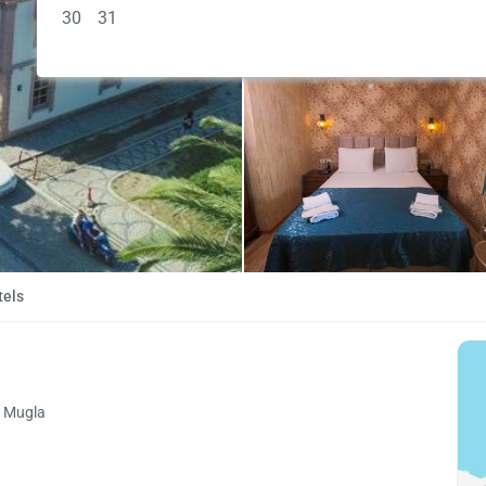
30
31
tels
, Mugla