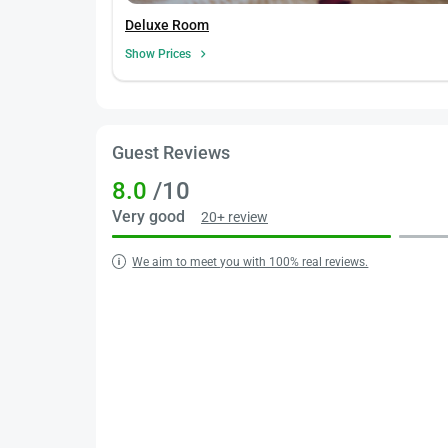
Deluxe Room
Show Prices
Guest Reviews
8.0
/10
Very good
20+ review
We aim to meet you with 100% real reviews.