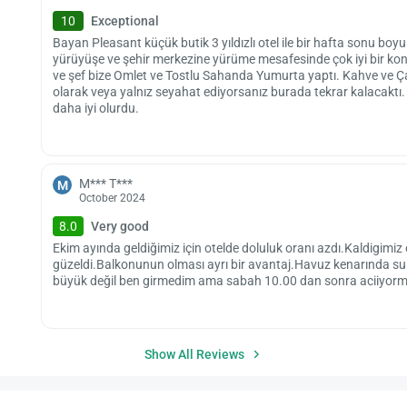
10
Exceptional
Bayan Pleasant küçük butik 3 yıldızlı otel ile bir hafta sonu boy
yürüyüşe ve şehir merkezine yürüme mesafesinde çok iyi bir ko
ve şef bize Omlet ve Tostlu Sahanda Yumurta yaptı. Kahve ve Çay 
olarak veya yalnız seyahat ediyorsanız burada tekrar kalacaktı.
daha iyi olurdu.
M*** T***
M
October 2024
8.0
Very good
Ekim ayında geldiğimiz için otelde doluluk oranı azdı.Kaldigi
güzeldi.Balkonunun olması ayrı bir avantaj.Havuz kenarında su se
büyük değil ben girmedim ama sabah 10.00 dan sonra aciiyormu
Show All Reviews