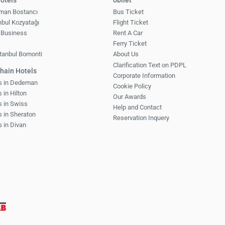
otels
obilet
man Bostancı
Bus Ticket
nbul Kozyatağı
Flight Ticket
 Business
Rent A Car
1
Ferry Ticket
tanbul Bomonti
About Us
Clarification Text on PDPL
hain Hotels
Corporate Information
ls in Dedeman
Cookie Policy
 in Hilton
Our Awards
s in Swiss
Help and Contact
s in Sheraton
Reservation Inquery
s in Divan