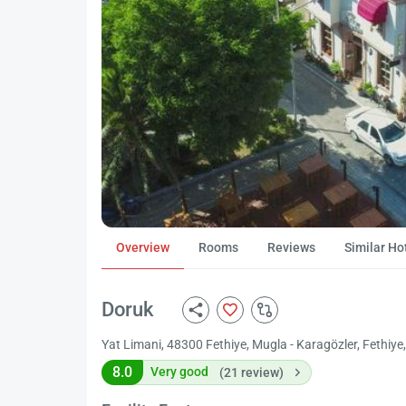
Overview
Rooms
Reviews
Similar Ho
Doruk
Yat Limani, 48300 Fethiye, Mugla - Karagözler, Fethiye
8.0
Very good
(21 review)