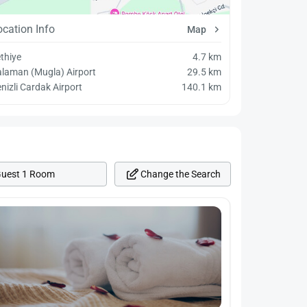
ocation Info
Map
thiye
4.7 km
laman (Mugla) Airport
29.5 km
nizli Cardak Airport
140.1 km
Change the Search
Guest 1 Room