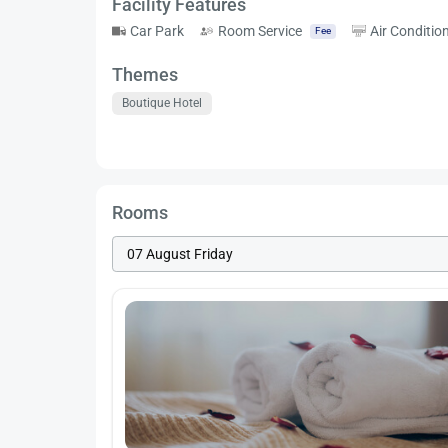
Facility Features
Car Park
Room Service
Air Conditio
Fee
Themes
Boutique Hotel
Rooms