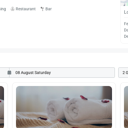
ning
Restaurant
Bar
L
Fe
Da
De
2 