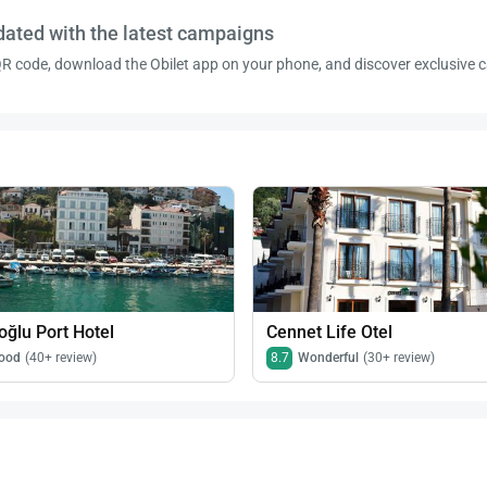
dated with the latest campaigns
R code, download the Obilet app on your phone, and discover exclusive
ğlu Port Hotel
Cennet Life Otel
ood
(40+ review)
8.7
Wonderful
(30+ review)