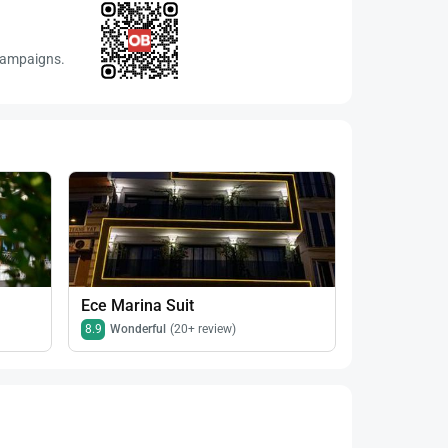
 campaigns.
Status Hote
7.8
Good
(30
Ece Marina Suit
8.9
Wonderful
(20+ review)