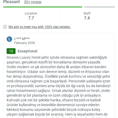
Pleasant
30+ review
Location
Staff
7.7
7.4
We aim to meet you with 100% real reviews.
L*** M***
L
February 2026
10
Exceptional
Divares Luxury Hotel şehir içinde olmasına rağmen sakinliğiyle
şaşırtan, gerçekten keyifli bir konaklama deneyimi yaşadık.
Otelin modern ve şık atmosferi daha ilk andan itibaren kendini
hissettiriyor. Odalar son derece temiz, düzenli ve ihtiyacınız olan
her detay düşünülmüş. Özellikle yatak konforu ve sessizliği şehir
oteli olmasına rağmen çok başarılıydı. Personelin yaklaşımı içten
ve profesyoneldi; samimi ama ölçülü bir ilgi vardı, bu da kendinizi
Load
rahat hissetmenizi sağlıyor. Ortak alanlar düzenli ve ferah, otelin
ple
genelinde iyi bir planlama ve özen olduğu çok iyi anlaşılıyor.
wai
Kahvaltı çok net bir şekilde harika, efsane lezzetli ve kaliteli
ürünler kullanılmış ve kesinlikle denemenizi tavsiye ederim.
Merkezi konumu sayesinde şehirdeki birçok noktaya kolay
ulaşım sağlamak büyük bir avantaj. Hem iş seyahatleri hem de