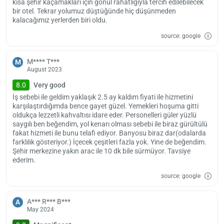
kısa şehir kaçamakları için gönül rahatlığıyla tercih edilebilecek
bir otel. Tekrar yolumuz düştüğünde hiç düşünmeden
kalacağımız yerlerden biri oldu.
source: google
M**** T***
M
August 2023
8.0
Very good
İş sebebi ile geldim yaklaşık 2.5 ay kaldım fiyati ile hizmetini
karşılaştırdığımda bence gayet güzel. Yemekleri hoşuma gitti
oldukça lezzetli kahvaltısı idare eder. Personelleri güler yüzlü
saygılı ben beğendim, yol kenarı olması sebebi ile biraz gürültülü
fakat hizmeti ile bunu telafi ediyor. Banyosu biraz dar(odalarda
farklılık gösteriyor.) İçecek çeşitleri fazla yok. Yine de beğendim.
Şehir merkezine yakın arac ile 10 dk bile sürmüyor. Tavsiye
ederim.
source: google
A*** R*** B***
A
May 2024