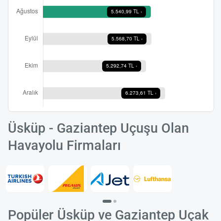
Yükle
lüt
bekl
Üsküp - Gaziantep Uçuşu Olan
Havayolu Firmaları
Popüler Üsküp ve Gaziantep Uçak