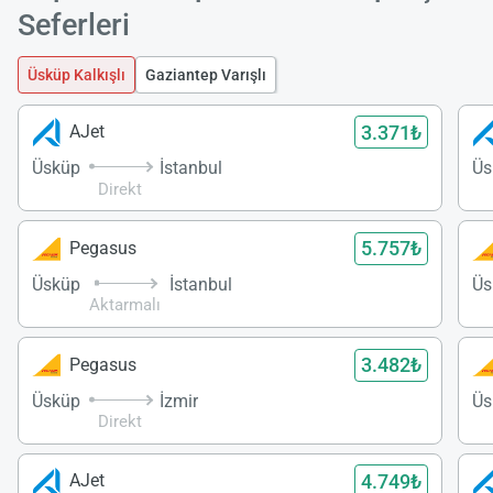
Seferleri
Üsküp Kalkışlı
Gaziantep Varışlı
3.371₺
AJet
Üsküp
İstanbul
Üs
Direkt
5.757₺
Pegasus
Üsküp
İstanbul
Üs
Aktarmalı
3.482₺
Pegasus
Üsküp
İzmir
Üs
Direkt
4.749₺
AJet