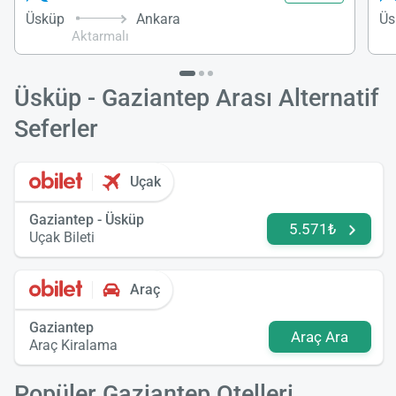
Üsküp
Ankara
Üs
Aktarmalı
Üsküp - Gaziantep Arası Alternatif
Seferler
Uçak
Gaziantep - Üsküp
5.571₺
Uçak Bileti
Araç
Gaziantep
Araç Ara
Araç Kiralama
Popüler Gaziantep Otelleri