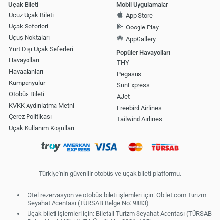
Uçak Bileti
Mobil Uygulamalar
Ucuz Uçak Bileti
App Store
Uçak Seferleri
Google Play
Uçuş Noktaları
AppGallery
Yurt Dışı Uçak Seferleri
Popüler Havayolları
Havayolları
THY
Havaalanları
Pegasus
Kampanyalar
SunExpress
Otobüs Bileti
AJet
KVKK Aydınlatma Metni
Freebird Airlines
Çerez Politikası
Tailwind Airlines
Uçak Kullanım Koşulları
Türkiye'nin güvenilir otobüs ve uçak bileti platformu.
Otel rezervasyon ve otobüs bileti işlemleri için: Obilet.com Turizm
Seyahat Acentası (TÜRSAB Belge No: 9883)
Uçak bileti işlemleri için: Biletall Turizm Seyahat Acentası (TÜRSAB