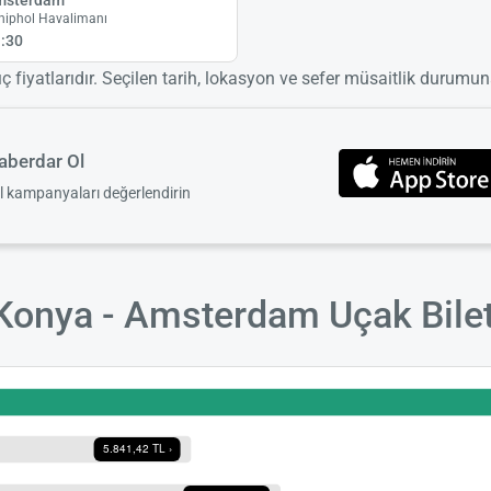
hiphol Havalimanı
:30
ıç fiyatlarıdır. Seçilen tarih, lokasyon ve sefer müsaitlik durumuna
berdar Ol
el kampanyaları değerlendirin
Konya - Amsterdam Uçak Bilet