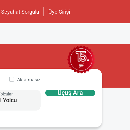
Seyahat Sorgula
Üye Girişi
Aktarmasız
Uçuş Ara
Yolcular
1 Yolcu