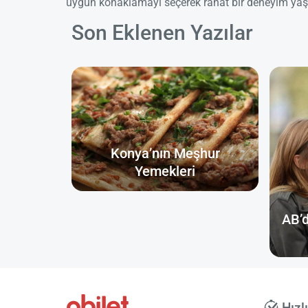
uygun konaklamayı seçerek rahat bir deneyim yaş
Son Eklenen Yazılar
Konya’nın Meşhur
Yemekleri
AB’d
Hızl