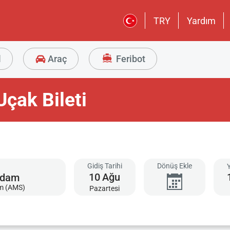
TRY
Yardım
l
Araç
Feribot
çak Bileti
Gidiş Tarihi
Dönüş Ekle
10
Ağu
m (AMS)
Pazartesi