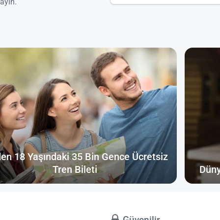
ayın.
en 18 Yaşındaki 35 Bin Gence Ücretsiz
Tren Bileti
Düny
ı
Güvenilir