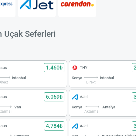
 Uçak Seferleri
1.460₺
asus
THY
İstanbul
Konya
İstanbul
Direkt
Direkt
6.069₺
asus
AJet
Van
Konya
Antalya
tarmalı
Aktarmalı
4.784₺
asus
AJet