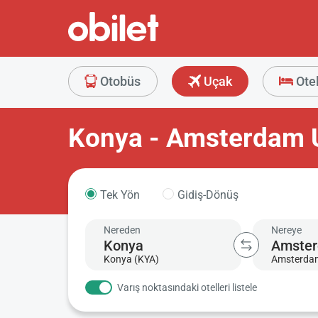
Otobüs
Uçak
Ote
Konya - Amsterdam U
Tek Yön
Gidiş-Dönüş
Nereden
Nereye
Konya (KYA)
Amsterda
Varış noktasındaki otelleri listele