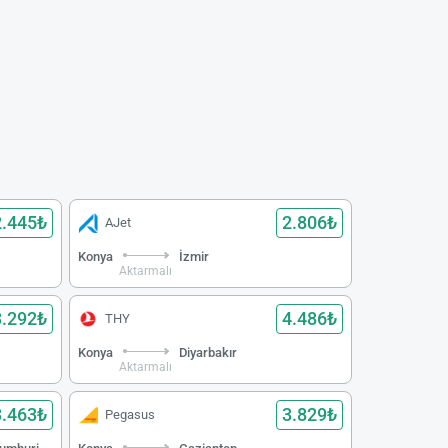
2.445₺
2.806₺
AJet
Konya
İzmir
Aktarmalı
3.292₺
4.486₺
THY
Konya
Diyarbakır
Aktarmalı
3.463₺
3.829₺
Pegasus