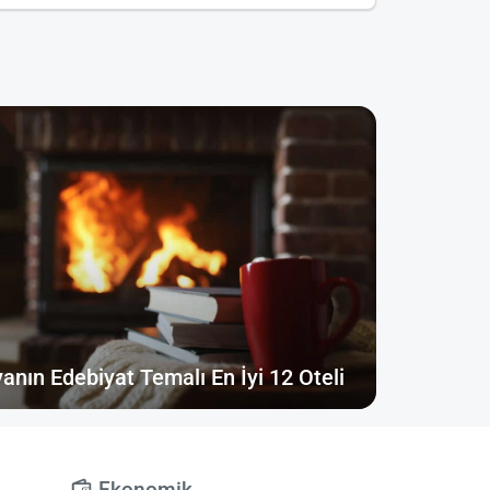
anın Edebiyat Temalı En İyi 12 Oteli
Ekonomik