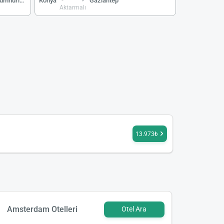
Kuzey Kıbrıs Türk Cumhuriyeti
Konya
Gaziantep
Aktarmalı
13.973₺
Amsterdam Otelleri
Otel Ara