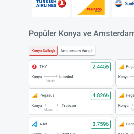
Popüler Konya ve Amsterdam
Konya Kalkışlı
Amsterdam Varışlı
2.445₺
THY
Peg
Konya
İstanbul
Konya
Direkt
4.826₺
Pegasus
Peg
Konya
Trabzon
Konya
Aktarmalı
Ak
3.759₺
AJet
Peg