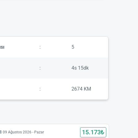
sı
:
5
:
4s 15dk
:
2674 KM
15.173₺
09 Ağustos 2026 - Pazar