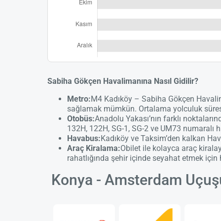
Sabiha Gökçen Havalimanına Nasıl Gidilir?
Metro:
M4 Kadıköy – Sabiha Gökçen Havaliman
sağlamak mümkün. Ortalama yolculuk süresi
Otobüs:
Anadolu Yakası’nın farklı noktalar
132H, 122H, SG-1, SG-2 ve UM73 numaralı hat
Havabus:
Kadıköy ve Taksim’den kalkan Hava
Araç Kiralama:
Obilet ile kolayca araç kira
rahatlığında şehir içinde seyahat etmek iç
Konya - Amsterdam Uçuşu