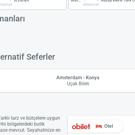
Erzurum
Konya
tarmalı
Aktarmalı
manları
rnatif Seferler
Amsterdam - Konya
Uçak Bileti
arklı tarz ve bütçelere uygun
rihi bölgelerdeki butik
Otel
lpaze mevcut. Seyahatinize en