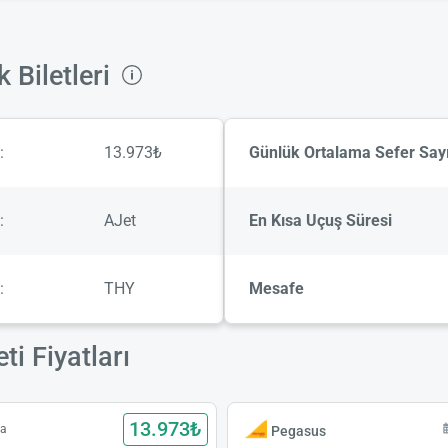
Biletleri
:
13.973₺
Günlük Ortalama Sefer Sayı
:
AJet
En Kısa Uçuş Süresi
:
THY
Mesafe
i Fiyatları
13.973₺
ba
Pegasus