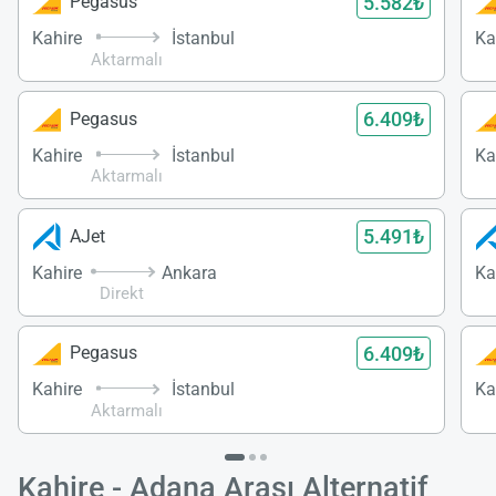
5.582₺
Pegasus
Kahire
İstanbul
Ka
Aktarmalı
6.409₺
Pegasus
Kahire
İstanbul
Ka
Aktarmalı
5.491₺
AJet
Kahire
Ankara
Ka
Direkt
6.409₺
Pegasus
Kahire
İstanbul
Ka
Aktarmalı
Kahire - Adana Arası Alternatif