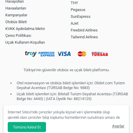
Havayolları
THY
Havaalanları
Pegasus
Kampanyalar
SunExpress
Otobüs Bileti
AJet
KVKK Aydınlatma Metni
Freebird Airlines
Çerez Politikası
Tailwind Airlines
Uçak Kullanım Koşulları
Türkiye'nin güvenilir otobüs ve uçak bileti platformu.
Otel rezervasyon ve otobüs bileti işlemleri için: Obilet.com Turizm
Seyahat Acentası (TÜRSAB Belge No: 9883)
Uçak bileti işlemleri için: Biletall Turizm Seyahat Acentası (TÜRSAB
Belge No: 4443) | (IATA Üyelik No: 88214125)
İnternet Sitesi’nde çerezler yoluyla kişisel veri işlenmekte olup
gerekli olan çerezler bilgi toplumu hizmetlerinin sunulması amacı ile
kullanılmaktadır. Tercihleriniz doğrultusunda size özel
Ayarlar
Tümünü Kabul Et
kişiselleştirilmiş çerezleri ve özel kampanyaları
reddet
seçeneğine