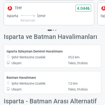
4.044₺
THY
Isparta
İzmir
Is
Aktarmalı
Isparta ve Batman Havalimanları
Isparta Süleyman Demirel Havalimanı
Şehir Merkezine Uzaklık:
35,0 km
Ulaşım:
Taksi, Otobüs
Batman Havalimanı
Şehir Merkezine Uzaklık:
7,0 km
Ulaşım:
Taksi, Otobüs
Isparta - Batman Arası Alternatif