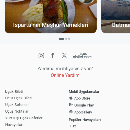
Isparta’nın Meşhur Yemekleri
Batman
Yardıma mı ihtiyacınız var?
Online Yardım
Uçak Bileti
Mobil Uygulamalar
Ucuz Uçak Bileti
App Store
Uçak Seferleri
Google Play
Uçuş Noktaları
AppGallery
Yurt Dışı Uçak Seferleri
Popüler Havayolları
Havayolları
THY