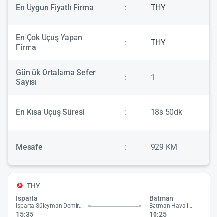
En Uygun Fiyatlı Firma
:
THY
En Çok Uçuş Yapan
:
THY
Firma
Günlük Ortalama Sefer
:
1
Sayısı
En Kısa Uçuş Süresi
:
18s 50dk
Mesafe
:
929 KM
THY
Isparta
Batman
Isparta Süleyman Demirel Havalimanı
Batman Havalimanı
15:35
10:25