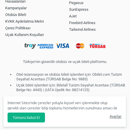
Havaalanları
Pegasus
Kampanyalar
SunExpress
Otobüs Bileti
AJet
KVKK Aydınlatma Metni
Freebird Airlines
Çerez Politikası
Tailwind Airlines
Uçak Kullanım Koşulları
Türkiye'nin güvenilir otobüs ve uçak bileti platformu.
Otel rezervasyon ve otobüs bileti işlemleri için: Obilet.com Turizm
Seyahat Acentası (TÜRSAB Belge No: 9883)
Uçak bileti işlemleri için: Biletall Turizm Seyahat Acentası (TÜRSAB
Belge No: 4443) | (IATA Üyelik No: 88214125)
İnternet Sitesi’nde çerezler yoluyla kişisel veri işlenmekte olup
gerekli olan çerezler bilgi toplumu hizmetlerinin sunulması amacı ile
kullanılmaktadır. Tercihleriniz doğrultusunda size özel
Ayarlar
Tümünü Kabul Et
kişiselleştirilmiş çerezleri ve özel kampanyaları
reddet
seçeneğine
tıklamanız halinde kullanımınıza sunamayacağız.
Aydınlatma Metni
’mizi lütfen inceleyiniz.