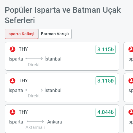
Yükle
Popüler Isparta ve Batman Uçak
lüt
bekl
Seferleri
Isparta Kalkışlı
Batman Varışlı
3.115₺
THY
Isparta
İstanbul
Is
Direkt
3.115₺
THY
Isparta
İstanbul
Is
Direkt
4.044₺
THY
Isparta
Ankara
Is
Aktarmalı