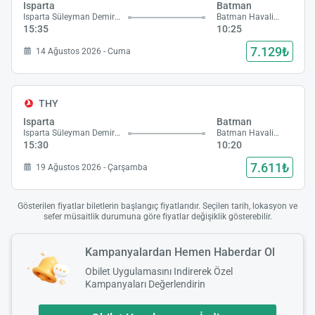
Isparta
Batman
Isparta Süleyman Demirel Havalimanı
Batman Havalimanı
15:35
10:25
7.129₺
14 Ağustos 2026 - Cuma
THY
Isparta
Batman
Isparta Süleyman Demirel Havalimanı
Batman Havalimanı
15:30
10:20
7.611₺
19 Ağustos 2026 - Çarşamba
Gösterilen fiyatlar biletlerin başlangıç fiyatlarıdır. Seçilen tarih, lokasyon ve
sefer müsaitlik durumuna göre fiyatlar değişiklik gösterebilir.
Kampanyalardan Hemen Haberdar Ol
Obilet Uygulamasını Indirerek Özel
Kampanyaları Değerlendirin