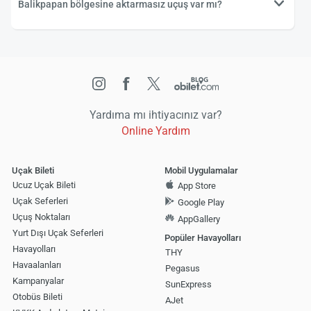
Balikpapan bölgesine aktarmasız uçuş var mı?
Yardıma mı ihtiyacınız var?
Online Yardım
Uçak Bileti
Mobil Uygulamalar
Ucuz Uçak Bileti
App Store
Uçak Seferleri
Google Play
Uçuş Noktaları
AppGallery
Yurt Dışı Uçak Seferleri
Popüler Havayolları
Havayolları
THY
Havaalanları
Pegasus
Kampanyalar
SunExpress
Otobüs Bileti
AJet