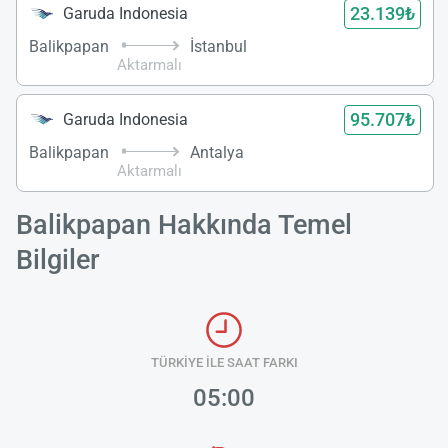
23.139₺
Garuda Indonesia
Balikpapan
İstanbul
Aktarmalı
95.707₺
Garuda Indonesia
Balikpapan
Antalya
Aktarmalı
Yükle
Balikpapan Hakkında Temel
lüt
bekl
Bilgiler
TÜRKİYE İLE SAAT FARKI
05:00