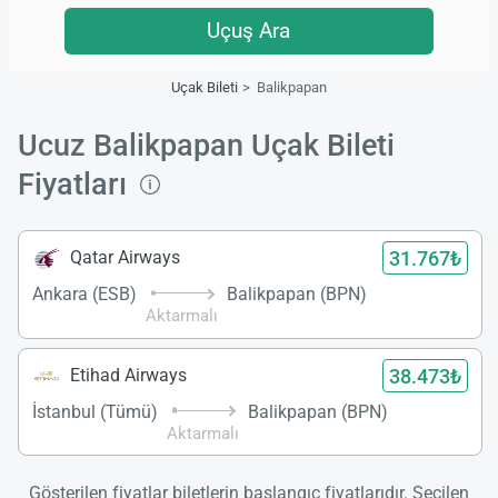
Uçuş Ara
Uçak Bileti
Balikpapan
Ucuz Balikpapan Uçak Bileti
Fiyatları
31.767₺
Qatar Airways
Ankara (ESB)
Balikpapan (BPN)
Aktarmalı
38.473₺
Etihad Airways
İstanbul (Tümü)
Balikpapan (BPN)
Aktarmalı
Gösterilen fiyatlar biletlerin başlangıç fiyatlarıdır. Seçilen