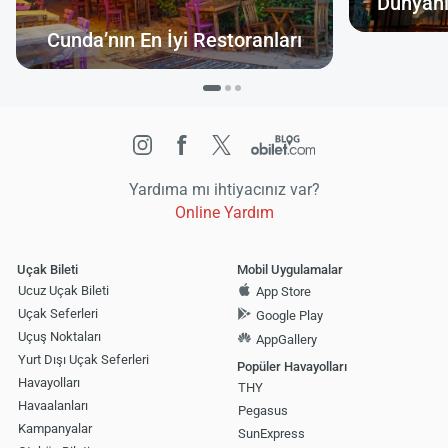
Dünyanı
Cunda’nın En İyi Restoranları
Yardıma mı ihtiyacınız var?
Online Yardım
Uçak Bileti
Mobil Uygulamalar
Ucuz Uçak Bileti
App Store
Uçak Seferleri
Google Play
Uçuş Noktaları
AppGallery
Yurt Dışı Uçak Seferleri
Popüler Havayolları
Havayolları
THY
Havaalanları
Pegasus
Kampanyalar
SunExpress