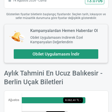
13.070₺
14 Ağustos 2026 - Cuma
Gösterilen fiyatlar biletlerin başlangıç fiyatlarıdır. Seçilen tarih, lokasyon ve
sefer müsaitlik durumuna göre fiyatlar değişiklik gösterebilir.
Kampanyalardan Hemen Haberdar Ol
Obilet Uygulamasını Indirerek Özel
Kampanyaları Değerlendirin
Obilet Uygulamasını İndir
Aylık Tahmini En Ucuz Balıkesir -
Berlin Uçak Biletleri
Yükle