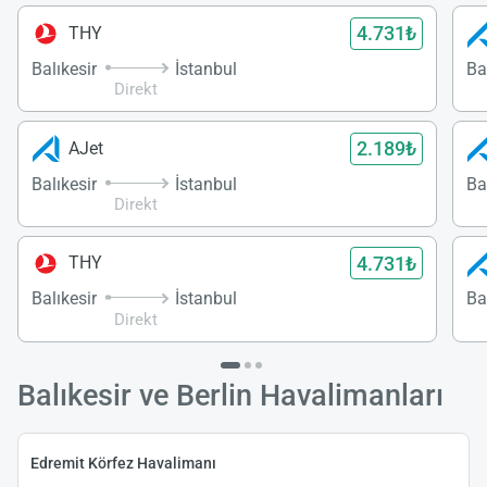
4.731₺
THY
Balıkesir
İstanbul
Ba
Direkt
2.189₺
AJet
Balıkesir
İstanbul
Ba
Direkt
4.731₺
THY
Balıkesir
İstanbul
Ba
Direkt
Balıkesir ve Berlin Havalimanları
Edremit Körfez Havalimanı