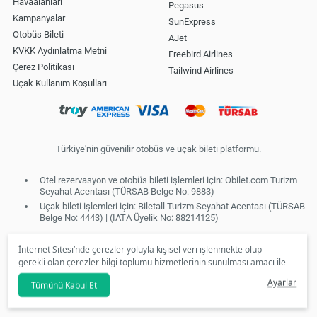
Havaalanları
Pegasus
Kampanyalar
SunExpress
Otobüs Bileti
AJet
KVKK Aydınlatma Metni
Freebird Airlines
Çerez Politikası
Tailwind Airlines
Uçak Kullanım Koşulları
Türkiye'nin güvenilir otobüs ve uçak bileti platformu.
Otel rezervasyon ve otobüs bileti işlemleri için: Obilet.com Turizm
Seyahat Acentası (TÜRSAB Belge No: 9883)
Uçak bileti işlemleri için: Biletall Turizm Seyahat Acentası (TÜRSAB
Belge No: 4443) | (IATA Üyelik No: 88214125)
İnternet Sitesi’nde çerezler yoluyla kişisel veri işlenmekte olup
gerekli olan çerezler bilgi toplumu hizmetlerinin sunulması amacı ile
kullanılmaktadır. Tercihleriniz doğrultusunda size özel
Ayarlar
Tümünü Kabul Et
kişiselleştirilmiş çerezleri ve özel kampanyaları
reddet
seçeneğine
tıklamanız halinde kullanımınıza sunamayacağız.
Aydınlatma Metni
’mizi lütfen inceleyiniz.