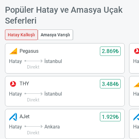
Popüler Hatay ve Amasya Uçak
Seferleri
Hatay Kalkışlı
Amasya Varışlı
2.869₺
Pegasus
Hatay
İstanbul
Ha
Direkt
3.484₺
THY
Hatay
İstanbul
Ha
Direkt
1.929₺
AJet
Hatay
Ankara
Ha
Direkt