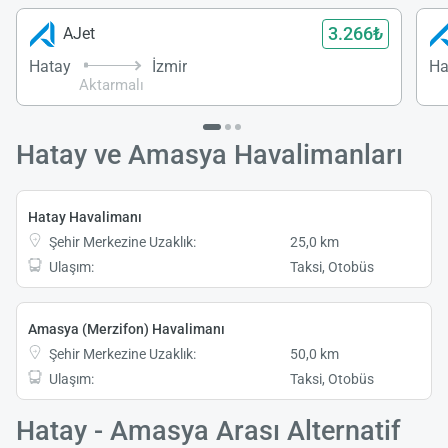
3.266₺
AJet
Hatay
İzmir
Ha
Aktarmalı
Hatay ve Amasya Havalimanları
Hatay Havalimanı
Şehir Merkezine Uzaklık:
25,0 km
Ulaşım:
Taksi, Otobüs
Amasya (Merzifon) Havalimanı
Şehir Merkezine Uzaklık:
50,0 km
Ulaşım:
Taksi, Otobüs
Hatay - Amasya Arası Alternatif