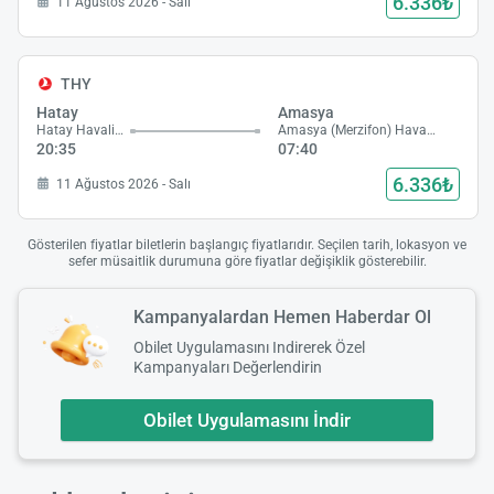
6.336₺
11 Ağustos 2026 - Salı
THY
Hatay
Amasya
Hatay Havalimanı
Amasya (Merzifon) Havalimanı
20:35
07:40
6.336₺
11 Ağustos 2026 - Salı
Gösterilen fiyatlar biletlerin başlangıç fiyatlarıdır. Seçilen tarih, lokasyon ve
sefer müsaitlik durumuna göre fiyatlar değişiklik gösterebilir.
Kampanyalardan Hemen Haberdar Ol
Obilet Uygulamasını Indirerek Özel
Kampanyaları Değerlendirin
Obilet Uygulamasını İndir