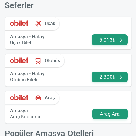
Seferler
Uçak
Amasya - Hatay
5.013₺
Uçak Bileti
Otobüs
Amasya - Hatay
2.300₺
Otobüs Bileti
Araç
Amasya
Araç Ara
Araç Kiralama
Popüler Amasya Otelleri