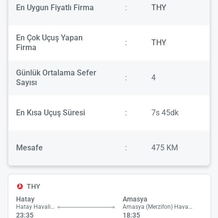
En Uygun Fiyatlı Firma
:
THY
En Çok Uçuş Yapan
:
THY
Firma
Günlük Ortalama Sefer
:
4
Sayısı
En Kısa Uçuş Süresi
:
7s 45dk
Mesafe
:
475 KM
THY
Hatay
Amasya
Hatay Havalimanı
Amasya (Merzifon) Havalimanı
23:35
18:35