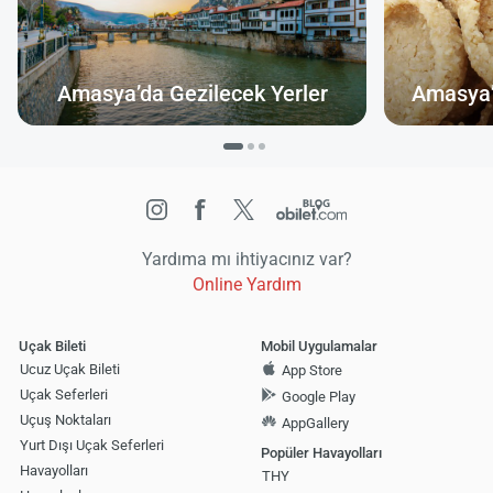
Amasya’da Gezilecek Yerler
Amasya’
Yardıma mı ihtiyacınız var?
Online Yardım
Uçak Bileti
Mobil Uygulamalar
Ucuz Uçak Bileti
App Store
Uçak Seferleri
Google Play
Uçuş Noktaları
AppGallery
Yurt Dışı Uçak Seferleri
Popüler Havayolları
Havayolları
THY