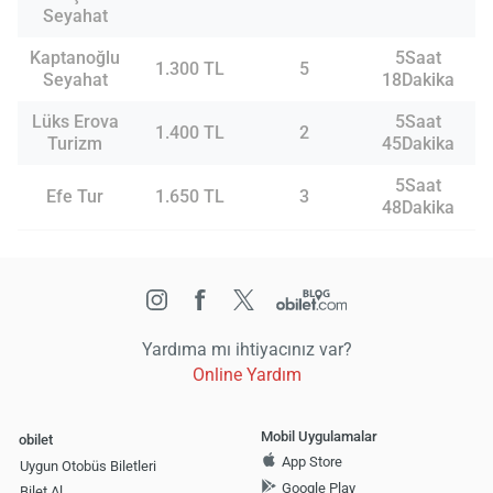
Seyahat
Kaptanoğlu
5Saat
1.300 TL
5
Seyahat
18Dakika
Lüks Erova
5Saat
1.400 TL
2
Turizm
45Dakika
5Saat
Efe Tur
1.650 TL
3
48Dakika
Yardıma mı ihtiyacınız var?
Online Yardım
Mobil Uygulamalar
obilet
App Store
Uygun Otobüs Biletleri
Google Play
Bilet Al