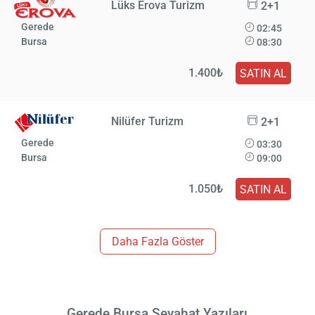
Lüks Erova Turizm
2+1
Gerede
02:45
Bursa
08:30
1.400₺
SATIN AL
Nilüfer Turizm
2+1
Gerede
03:30
Bursa
09:00
1.050₺
SATIN AL
Daha Fazla Göster
Gerede Bursa Seyahat Yazıları