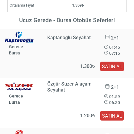
Ortalama Fiyat
1.359₺
Ucuz Gerede - Bursa Otobüs Seferleri
Kaptanoğlu Seyahat
2+1
Gerede
01:45
Bursa
07:15
1.300₺
SATIN AL
Özgür Süzer Alaçam
2+1
Seyahat
Gerede
01:59
Bursa
06:30
1.200₺
SATIN AL