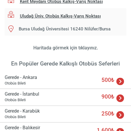
Kent Meydanı Otobüs Kalkış-Varış Noktası
Uludağ Üniv. Otobüs Kalkış-Varış Noktası
Yükle
lüt
Bursa Uludağ Üniversitesi 16240 Nilüfer/Bursa
bekl
Haritada görmek için tıklayınız.
En Popüler Gerede Kalkışlı Otobüs Seferleri
Gerede - Ankara
500₺
Otobüs Bileti
Gerede - İstanbul
900₺
Otobüs Bileti
Gerede - Karabük
250₺
Otobüs Bileti
Gerede - Balıkesir
1.600₺