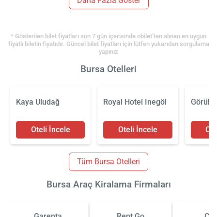
Daha Fazla Göster
* Gösterilen bilet fiyatları son 7 gün içerisinde obilet’ten alınan en uygun
fiyatlı biletin fiyatıdır. Güncel bilet fiyatları için lütfen yukarıdan sorgulama
yapınız
Bursa Otelleri
Kaya Uludağ
Royal Hotel Inegöl
Görükl
Oteli İncele
Oteli İncele
Ote
Tüm Bursa Otelleri
Bursa Araç Kiralama Firmaları
Garenta
Rent Go
Çiz