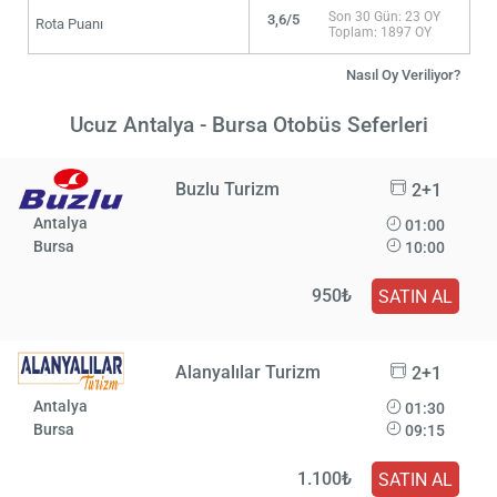
Son 30 Gün: 23 OY
3,6/5
Rota Puanı
Toplam: 1897 OY
Nasıl Oy Veriliyor?
Ucuz Antalya - Bursa Otobüs Seferleri
Buzlu Turizm
2+1
Antalya
01:00
Bursa
10:00
950₺
SATIN AL
Alanyalılar Turizm
2+1
Antalya
01:30
Bursa
09:15
1.100₺
SATIN AL