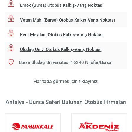
Emek (Bursa) Otobüs Kalkış-Varış Noktası
Vatan Mah. (Bursa) Otobüs Kalkış-Varış Noktası
Kent Meydanı Otobüs Kalkış-Varış Noktası
Uludağ Üniv. Otobüs Kalkış-Varış Noktası
Bursa Uludağ Üniversitesi 16240 Nilüfer/Bursa
Haritada görmek için tıklayınız.
Antalya - Bursa Seferi Bulunan Otobüs Firmaları
Yükle
lüt
bekl