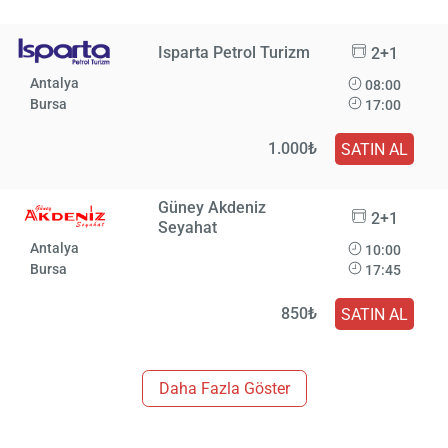
Isparta Petrol Turizm
2+1
Antalya
08:00
Bursa
17:00
1.000₺
SATIN AL
Güney Akdeniz
2+1
Seyahat
Antalya
10:00
Bursa
17:45
850₺
SATIN AL
Daha Fazla Göster