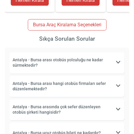
Hemen Kirala
Hemen Kirala
Hemen K
Bursa Araç Kiralama Seçenekleri
Sıkça Sorulan Sorular
Antalya - Bursa arası otobüs yolculuğu ne kadar
sürmektedir?
Antalya - Bursa arası hangi otobüs firmaları sefer
düzenlemektedir?
Antalya - Bursa arasında çok sefer düzenleyen
otobüs şirketi hangisidir?
Antalya - Bursa ucuz otobüs bileti ne kadardır?