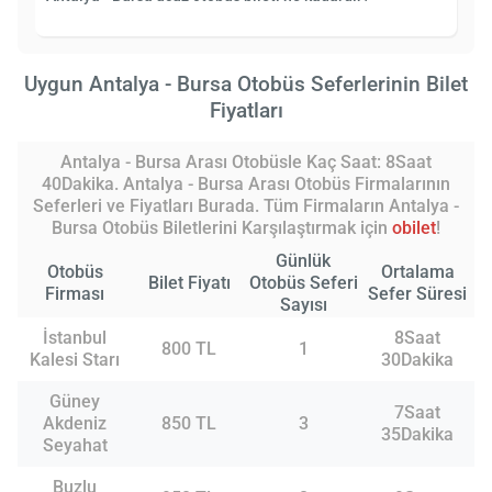
Uygun Antalya - Bursa Otobüs Seferlerinin Bilet
Fiyatları
Antalya - Bursa Arası Otobüsle Kaç Saat: 8Saat
40Dakika. Antalya - Bursa Arası Otobüs Firmalarının
Seferleri ve Fiyatları Burada. Tüm Firmaların Antalya -
Bursa Otobüs Biletlerini Karşılaştırmak için
obilet
!
Günlük
Otobüs
Ortalama
Bilet Fiyatı
Otobüs Seferi
Firması
Sefer Süresi
Sayısı
İstanbul
8Saat
800 TL
1
Kalesi Starı
30Dakika
Güney
7Saat
Akdeniz
850 TL
3
35Dakika
Seyahat
Buzlu