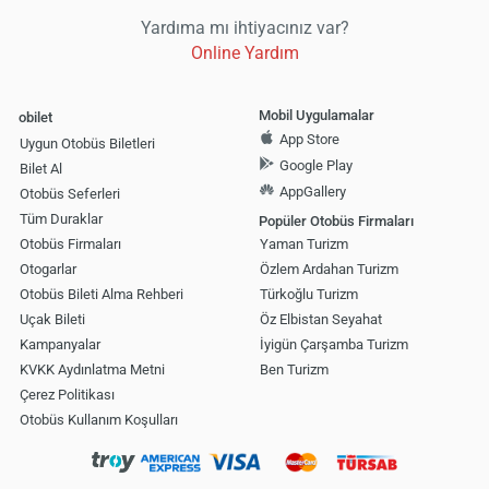
Yardıma mı ihtiyacınız var?
Online Yardım
Mobil Uygulamalar
obilet
App Store
Uygun Otobüs Biletleri
Google Play
Bilet Al
AppGallery
Otobüs Seferleri
Tüm Duraklar
Popüler Otobüs Firmaları
Otobüs Firmaları
Yaman Turizm
Otogarlar
Özlem Ardahan Turizm
Otobüs Bileti Alma Rehberi
Türkoğlu Turizm
Uçak Bileti
Öz Elbistan Seyahat
Kampanyalar
İyigün Çarşamba Turizm
KVKK Aydınlatma Metni
Ben Turizm
Çerez Politikası
Otobüs Kullanım Koşulları