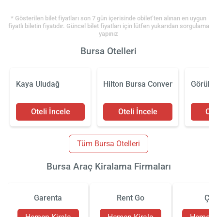
* Gösterilen bilet fiyatları son 7 gün içerisinde obilet’ten alınan en uygun
fiyatlı biletin fiyatıdır. Güncel bilet fiyatları için lütfen yukarıdan sorgulama
yapınız
Bursa Otelleri
Kaya Uludağ
Hilton Bursa Convention Center 
Görükl
Oteli İncele
Oteli İncele
Ote
Tüm Bursa Otelleri
Bursa Araç Kiralama Firmaları
Garenta
Rent Go
Çiz