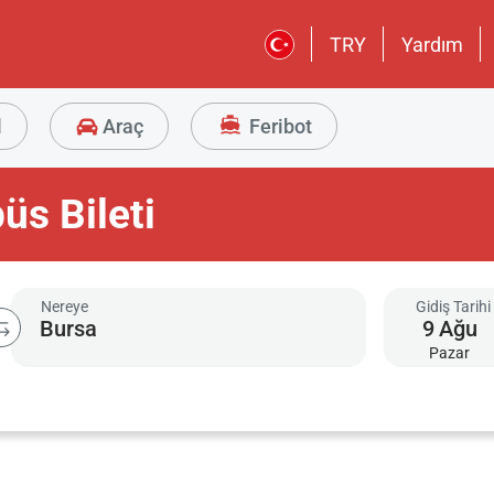
TRY
Yardım
l
Araç
Feribot
üs Bileti
Nereye
Gidiş Tarihi
9
Ağu
Pazar