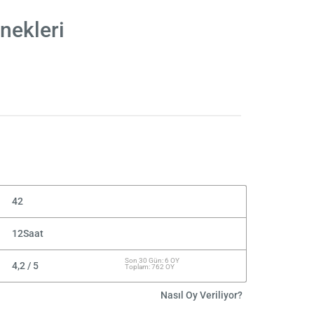
nekleri
42
12Saat
Son 30 Gün: 6 OY
4,2 / 5
Toplam: 762 OY
Nasıl Oy Veriliyor?