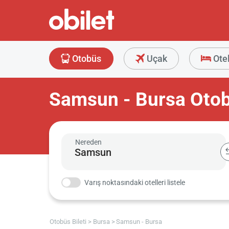
Otobüs
Uçak
Ote
Samsun - Bursa Otob
Nereden
Varış noktasındaki otelleri listele
Otobüs Bileti
Bursa
Samsun - Bursa