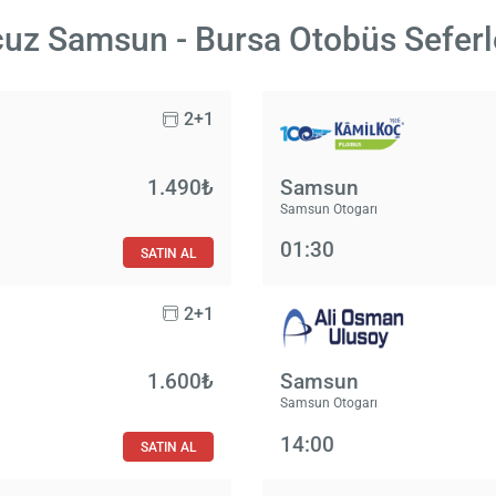
uz Samsun - Bursa Otobüs Seferl
2+1
1.490₺
Samsun
Samsun Otogarı
01:30
SATIN AL
2+1
1.600₺
Samsun
Samsun Otogarı
14:00
SATIN AL