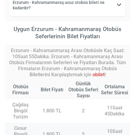
Erzurum - Kahramanmaraş ucuz otobüs bileti ne
kadardır?
Uygun Erzurum - Kahramanmaraş Otobüs
Seferlerinin Bilet Fiyatları
Erzurum - Kahramanmaraş Arası Otobüsle Kaç Saat:
10Saat 55Dakika. Erzurum - Kahramanmaraş Arası
Otobüs Firmalarının Seferleri ve Fiyatları Burada. Tüm
Firmaların Erzurum - Kahramanmaraş Otobüs
Biletlerini Karşılaştırmak için
obilet
!
Günlük
Otobüs
Ortalama
Bilet Fiyatı
Otobüs Seferi
Firması
Sefer Süresi
Sayısı
Çağdaş
11Saat
Bingöl
1.800 TL
2
45Dakika
Turizm
Cesur
10Saat
Bingöl
1.800 TL
5