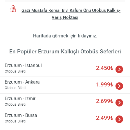
Gazi Mustafa Kemal Blv. Kafum Önü Otobüs Kalkış-
Varış Noktası
Yükle
lüt
bekl
Haritada görmek için tıklayınız.
En Popüler Erzurum Kalkışlı Otobüs Seferleri
Erzurum - İstanbul
2.450₺
Otobüs Bileti
Erzurum - Ankara
1.999₺
Otobüs Bileti
Erzurum - İzmir
2.699₺
Otobüs Bileti
Erzurum - Bursa
2.499₺
Otobüs Bileti