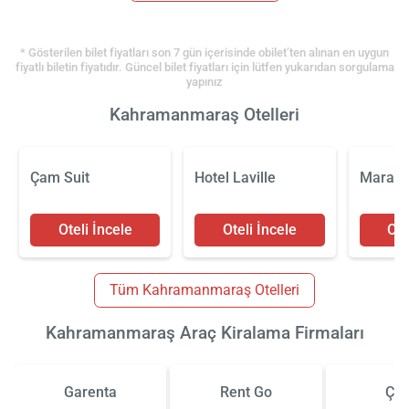
* Gösterilen bilet fiyatları son 7 gün içerisinde obilet’ten alınan en uygun
fiyatlı biletin fiyatıdır. Güncel bilet fiyatları için lütfen yukarıdan sorgulama
yapınız
Kahramanmaraş Otelleri
Çam Suit
Hotel Laville
Marasi
Oteli İncele
Oteli İncele
Ote
Tüm Kahramanmaraş Otelleri
Kahramanmaraş Araç Kiralama Firmaları
Garenta
Rent Go
Çiz