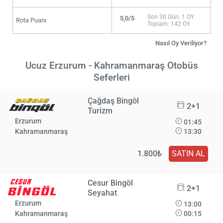
Son 30 Gün: 1 OY
5,0/5
Rota Puanı
Toplam: 142 OY
Nasıl Oy Veriliyor?
Ucuz Erzurum - Kahramanmaraş Otobüs
Seferleri
Çağdaş Bingöl
2+1
Turizm
Erzurum
01:45
Kahramanmaraş
13:30
1.800₺
SATIN AL
Cesur Bingöl
2+1
Seyahat
Erzurum
13:00
Kahramanmaraş
00:15