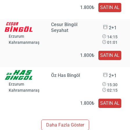
1.800₺
SATIN AL
Cesur Bingöl
2+1
Seyahat
Erzurum
14:15
Kahramanmaraş
01:01
1.800₺
SATIN AL
Öz Has Bingöl
2+1
Erzurum
15:30
Kahramanmaraş
02:15
1.800₺
SATIN AL
Daha Fazla Göster