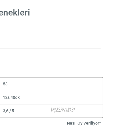
enekleri
53
12s 40dk
Son 30 Gün: 19 OY
3,6 / 5
Toplam: 1188 OY
Nasıl Oy Veriliyor?