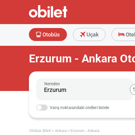
Otobüs
Uçak
Ote
Erzurum - Ankara Oto
Nereden
Varış noktasındaki otelleri listele
Otobüs Bileti
Ankara
Erzurum - Ankara