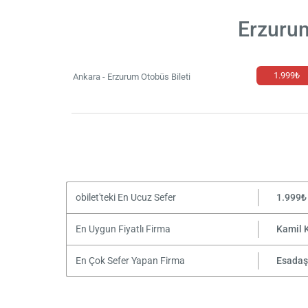
Erzurum
1.999₺
Ankara - Erzurum Otobüs Bileti
obilet'teki En Ucuz Sefer
1.999₺
En Uygun Fiyatlı Firma
Kamil 
En Çok Sefer Yapan Firma
Esadaş