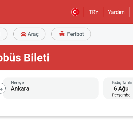
TRY
Yardım
l
Araç
Feribot
büs Bileti
Nereye
Gidiş Tarihi
6
Ağu
Perşembe