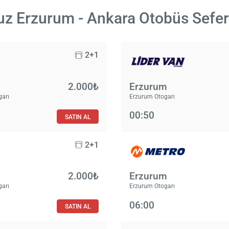
z Erzurum - Ankara Otobüs Sefer
2+1
2.000₺
Erzurum
garı
Erzurum Otogarı
00:50
SATIN AL
2+1
2.000₺
Erzurum
garı
Erzurum Otogarı
06:00
SATIN AL