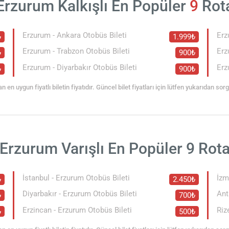
Erzurum Kalkışlı En Popüler
9
Rot
Erzurum - Ankara Otobüs Bileti
Erz
₺
1.999₺
Erzurum - Trabzon Otobüs Bileti
Erz
₺
900₺
Erzurum - Diyarbakır Otobüs Bileti
Erz
₺
900₺
an en uygun fiyatlı biletin fiyatıdır. Güncel bilet fiyatları için lütfen yukarıdan so
Erzurum Varışlı En Popüler 9 Rot
İstanbul - Erzurum Otobüs Bileti
İzm
₺
2.450₺
Diyarbakır - Erzurum Otobüs Bileti
Ant
₺
700₺
Erzincan - Erzurum Otobüs Bileti
Riz
₺
500₺