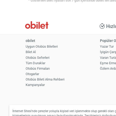
* Gösterilen bilet fiyatları son 7 gün içerisinde obilet’ten alın
Hızl
obilet
Popüler O
Uygun Otobüs Biletleri
Yazar Tur
Bilet Al
İyigün Çar
Otobüs Seferleri
Varan Turi
Tüm Duraklar
Eşme Erme
Otobüs Firmaları
Özlem Ard
Otogarlar
Otobüs Bileti Alma Rehberi
Kampanyalar
İnternet Sitesi’nde çerezler yoluyla kişisel veri işlenmekte olup gerekli olan 
hizmetlerinin sunulması amacı ile kullanılmaktadır. Tercihleriniz doğrultusu