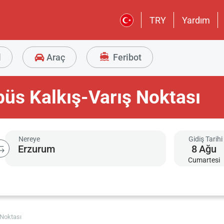
TRY
Yardım
l
Araç
Feribot
üs Kalkış-Varış Noktası
Nereye
Gidiş Tarihi
8
Ağu
Cumartesi
 Noktası