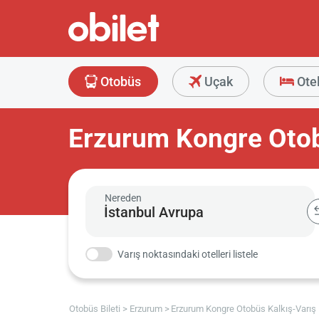
Otobüs
Uçak
Ote
Erzurum Kongre Otob
Nereden
Varış noktasındaki otelleri listele
Otobüs Bileti
Erzurum
Erzurum Kongre Otobüs Kalkış-Varış