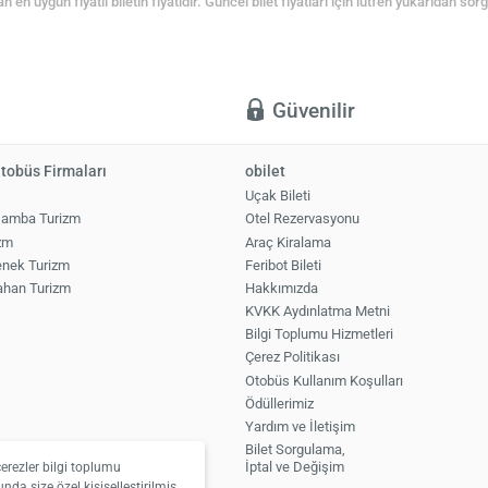
an en uygun fiyatlı biletin fiyatıdır. Güncel bilet fiyatları için lütfen yukarıdan so
ı
Güvenilir
tobüs Firmaları
obilet
Uçak Bileti
şamba Turizm
Otel Rezervasyonu
zm
Araç Kiralama
nek Turizm
Feribot Bileti
ahan Turizm
Hakkımızda
KVKK Aydınlatma Metni
Bilgi Toplumu Hizmetleri
Çerez Politikası
Otobüs Kullanım Koşulları
Ödüllerimiz
Yardım ve İletişim
Bilet Sorgulama,
İptal ve Değişim
çerezler bilgi toplumu
nda size özel kişiselleştirilmiş