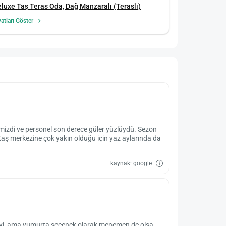
luxe Taş Teras Oda, Dağ Manzaralı (Teraslı)
yatları Göster
emizdi ve personel son derece güler yüzlüydü. Sezon
 Kaş merkezine çok yakın olduğu için yaz aylarında da
kaynak: google
tı iyi, ama yumurta seçenek olarak menemen de olsa