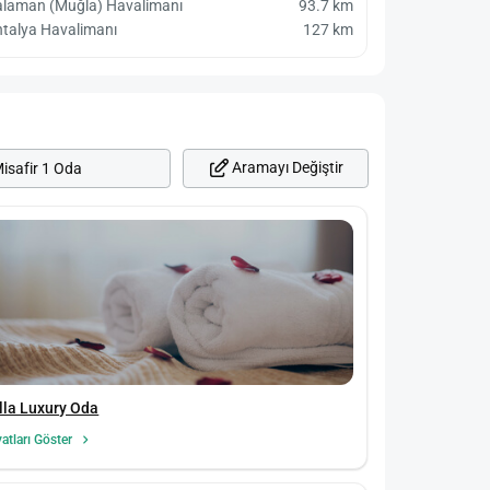
alaman (Muğla) Havalimanı
93.7 km
talya Havalimanı
127 km
Aramayı Değiştir
isafir 1 Oda
lla Luxury Oda
yatları Göster