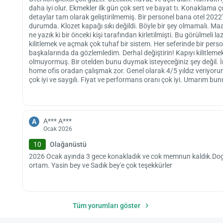
daha iyi olur. Ekmekler ilk gün çok sert ve bayat tı. Konaklama ç
detaylar tam olarak geliştirilmemiş. Bir personel bana otel 2022
durumda. Klozet kapağı sıkı değildi. Böyle bir şey olmamalı. Maa
ne yazık ki bir önceki kişi tarafından kirletilmişti. Bu görülmeli la
kilitlemek ve açmak çok tuhaf bir sistem. Her seferinde bir per
başkalarında da gözlemledim. Derhal değiştirin! Kapıyı kilitleme
olmuyormuş. Bir otelden bunu duymak isteyeceğiniz şey değil. 
home ofis oradan çalışmak zor. Genel olarak 4/5 yıldız veriyoru
çok iyi ve saygılı. Fiyat ve performans oranı çok iyi. Umarım bunu 
A*** A***
A
Ocak 2026
10
Olağanüstü
2026 Ocak ayında 3 gece konakladık ve cok memnun kaldık.Dogası
ortam. Yasin bey ve Sadık bey'e çok teşekkürler
Tüm yorumları göster