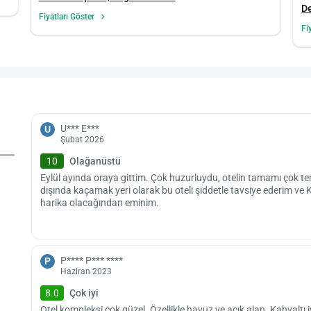
De
Fiyatları Göster
Fi
U*** E***
U
Şubat 2026
10
Olağanüstü
Eylül ayında oraya gittim. Çok huzurluydu, otelin tamamı çok t
dışında kaçamak yeri olarak bu oteli şiddetle tavsiye ederim ve
harika olacağından eminim.
P**** P*** ****
P
Haziran 2023
8.0
Çok iyi
Otel kompleksi çok güzel. Özellikle havuz ve açık alan. Kahval