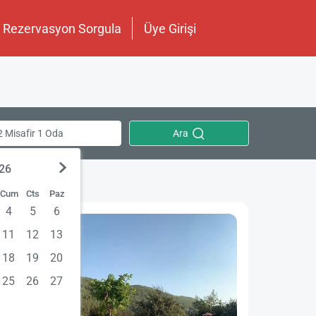
Rezervasyon Sorgula
Üye Girişi
Ara
2 Misafir 1 Oda
026
Cum
Cts
Paz
4
5
6
11
12
13
18
19
20
25
26
27