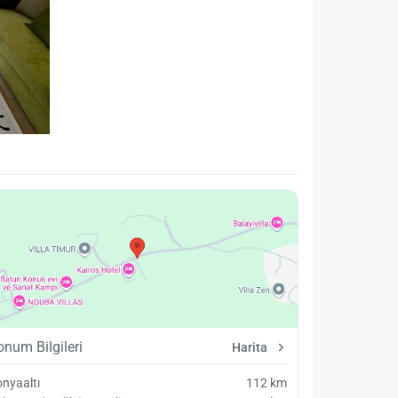
onum Bilgileri
Harita
nyaaltı
112 km