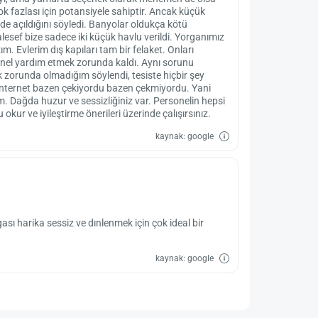
ok fazlası için potansiyele sahiptir. Ancak küçük
'de açıldığını söyledi. Banyolar oldukça kötü
lesef bize sadece iki küçük havlu verildi. Yorganımız
zım. Evlerim dış kapıları tam bir felaket. Onları
sonel yardım etmek zorunda kaldı. Aynı sorunu
k zorunda olmadığım söylendi, tesiste hiçbir şey
İnternet bazen çekiyordu bazen çekmiyordu. Yani
m. Dağda huzur ve sessizliğiniz var. Personelin hepsi
okur ve iyileştirme önerileri üzerinde çalışırsınız.
kaynak: google
 harika sessiz ve dınlenmek için çok ideal bir
kaynak: google