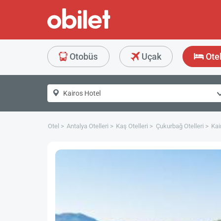
Otobüs
Uçak
Ote
Otel
Antalya Otelleri
Kaş Otelleri
Çukurbağ Otelleri
Kai