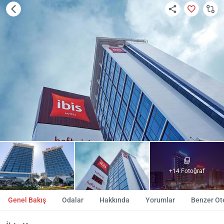
+14 Fotoğraf
Genel Bakış
Odalar
Hakkında
Yorumlar
Benzer Ote