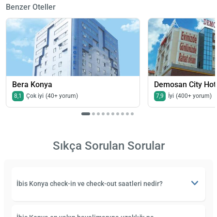
Benzer Oteller
Bera Konya
Demosan City Hot
8,1
Çok iyi
(40+ yorum)
7,9
İyi
(400+ yorum)
Sıkça Sorulan Sorular
İbis Konya check-in ve check-out saatleri nedir?