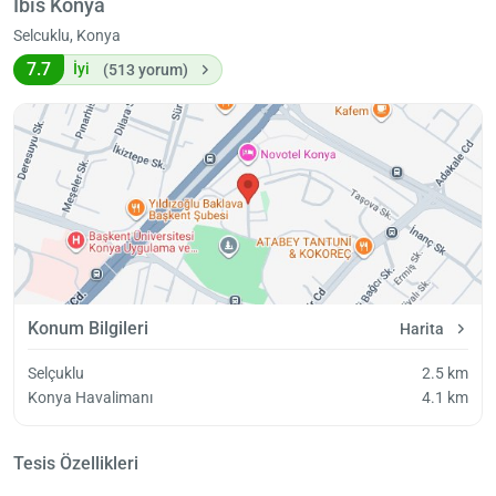
İbis Konya
Selcuklu, Konya
7.7
İyi
(513 yorum)
Konum Bilgileri
Harita
Selçuklu
2.5 km
Konya Havalimanı
4.1 km
Tesis Özellikleri