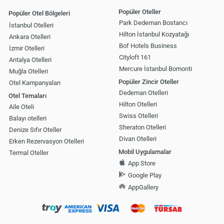
Popüler Oteller
Popüler Otel Bölgeleri
Park Dedeman Bostancı
İstanbul Otelleri
Hilton İstanbul Kozyatağı
Ankara Otelleri
Bof Hotels Business
İzmir Otelleri
Cityloft 161
Antalya Otelleri
Mercure İstanbul Bomonti
Muğla Otelleri
Popüler Zincir Oteller
Otel Kampanyaları
Dedeman Otelleri
Otel Temaları
Hilton Otelleri
Aile Oteli
Swiss Otelleri
Balayı otelleri
Sheraton Otelleri
Denize Sıfır Oteller
Divan Otelleri
Erken Rezervasyon Otelleri
Mobil Uygulamalar
Termal Oteller
App Store
Google Play
AppGallery