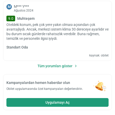
M*** Y***
M
Ağustos 2024
9.0
Muhteşem
Oteldeki konum, pek çok yere yakın olması açısından çok
avantajlıydı. Ancak, merkezi sistem klima 30 dereceye ayarlıdır ve
bu durum sıcak günlerde rahatsızlık verebilir. Buna rağmen,
temizlik ve personelin ilgisi iyiydi.
Standart Oda
kaynak: obilet
Tüm yorumları göster
Kampanyalardan hemen haberdar olun
Obilet uygulamasında özel kampanyaları değerlendirin.
Uygulamayı Aç