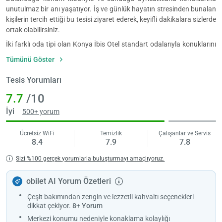
unutulmaz bir anı yaşatıyor. İş ve günlük hayatın stresinden bunalan
kişilerin tercih ettiği bu tesisi ziyaret ederek, keyifli dakikalara sizlerde
ortak olabilirsiniz.
İki farklı oda tipi olan Konya İbis Otel standart odalarıyla konuklarını
ağırlıyor. Çift kişilik odalarından birinde 2 tek kişilik yatak varken
Tümünü Göster
diğerinde ise 1 büyük çift kişilik yatak vardır. Her odasında düz ekran
TV bulunduran tesis, rahat gezmeniz için terlik tahsis ediyor. Özel
Tesis Yorumları
banyosu, banyo malzemeleri ve saç kurutma makinasıyla
7.7
/10
misafirlerine son derece konforlu bir yaşam alanı sağlıyor.
Konya İbis Otel kahvaltı hizmetiyle güne dinç başlamanın önünü
İyi
500+ yorum
açıyor. Alakart menüsüyle, taze meyveleriyle akşam yemeği de servis
eden Konya İbis Otel’in restoranında bu tatlara erişebilirsiniz.
Ücretsiz WiFi
Temizlik
Çalışanlar ve Servis
8.4
7.9
7.8
Çocukları da düşünen tesis, çocuk dostu büfe ve yemekleriyle bunu
gösteriyor. Otelde mini bar da mevcut.
Sizi %100 gerçek yorumlarla buluşturmayı amaçlıyoruz.
Kapıcılık hizmetinden, ütü hizmetine kadar yardımcı olan resepsiyon
24 saat müşteri memnuniyetini gözetliyor. Oda servisi de yapan
obilet AI Yorum Özetleri
resepsiyon, bagajları depolamanızda yardımcı oluyor. Faks, fotokopi
Çeşit bakımından zengin ve lezzetli kahvaltı seçenekleri
ve pusetler gibi ihtiyaç duyulan durumlarda da misafirlerine kolaylık
dikkat çekiyor.
8+ Yorum
sağlayan tesis, ek ücret karşılığında kuru temizleme hizmeti de
veriyor. Kapalı ve ücretsiz otoparkı mevcut olan Konya İbis Otel
Merkezi konumu nedeniyle konaklama kolaylığı