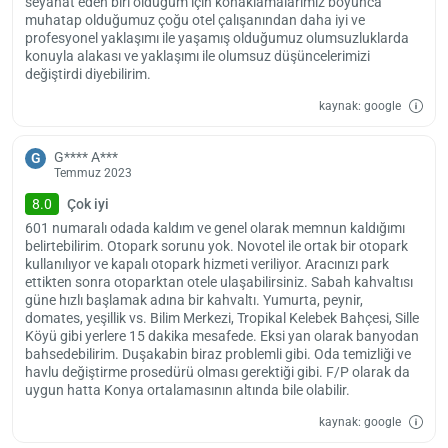
seyahat eden biri olduğum için konaklamalarımız boyunca
muhatap olduğumuz çoğu otel çalışanından daha iyi ve
profesyonel yaklaşımı ile yaşamış olduğumuz olumsuzluklarda
konuyla alakası ve yaklaşımı ile olumsuz düşüncelerimizi
değiştirdi diyebilirim.
kaynak: google
G**** A***
G
Temmuz 2023
8.0
Çok iyi
601 numaralı odada kaldım ve genel olarak memnun kaldığımı
belirtebilirim. Otopark sorunu yok. Novotel ile ortak bir otopark
kullanılıyor ve kapalı otopark hizmeti veriliyor. Aracınızı park
ettikten sonra otoparktan otele ulaşabilirsiniz. Sabah kahvaltısı
güne hızlı başlamak adına bir kahvaltı. Yumurta, peynir,
domates, yeşillik vs. Bilim Merkezi, Tropikal Kelebek Bahçesi, Sille
Köyü gibi yerlere 15 dakika mesafede. Eksi yan olarak banyodan
bahsedebilirim. Duşakabin biraz problemli gibi. Oda temizliği ve
havlu değiştirme prosedürü olması gerektiği gibi. F/P olarak da
uygun hatta Konya ortalamasının altında bile olabilir.
kaynak: google