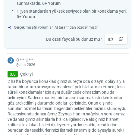
sunmaktadır.
6+ Yorum
otopark konusunda seviyeyi üst sıralara taşıyarak elektrikli araç şarj
istasyonu ve erişilebilir otopark seçeneğiyle karşımıza çıkıyor.
Hijyen standartları yüksek seviyede olan bir konaklama yeri.
5+ Yorum
Konya Otoyolu’na sadece birkaç dakika uzaklıkta olan Konya İbis
Otel şehir merkezine yakınlığı ile ideal seçeneklerden biri. Mevlana
Gerçek misafir yorumları AI tarafından özetlenmiştir
Müzesi’ne 4.8 kilometre uzaklıkta olan otelin, tarihi şehirdeki yeri
misafirler için önem teşkil ediyor. Konya Havaalanı’na 18 kilometre
Bu özeti faydalı buldunuz mu?
uzaklıkta.
Yükle
lüt
14.00’ten itibaren girişlerin yapıldığı tesiste çıkışlar 12.00’e kadar
bekl
yapılıyor. Her yaştan çocuğa kapılarını açan otel, ücrete tabi
Ö*** U***
Ö
Şubat 2026
olabilecek şekilde evcil hayvanlara izin veriyor.
8.0
Çok iyi
2 hafta boyunca konakladığımız süreçte oda dizaynı dolayısıyla
rahat bir ortam arayışımız maalesef pek bizi tatmin etmedi, kısa
süreli konaklamalar için aynı düşüncede olmazdım onu da
belirteyim. Sadece modern bir tasarım sunmak isterken konfor
göz ardı edilmiş durumda odalar içerisinde. Onun dışında
sunulan hizmet kalitesini beğendim beklentilerimizin üstündeydi.
Resepsiyonda danıştığımız Zeynep Hanım sağolsun sorularımız
ve danıştığımız sıkıntılarla hızlıca ilgilendi ve aldığımız hizmet
kalitesi ile alakalı bizleri dinleyerek yardımcı oldu, kendilerine
buradan da teşekkürlerimizi iletmek isterim iş dolayısıyla sürekli