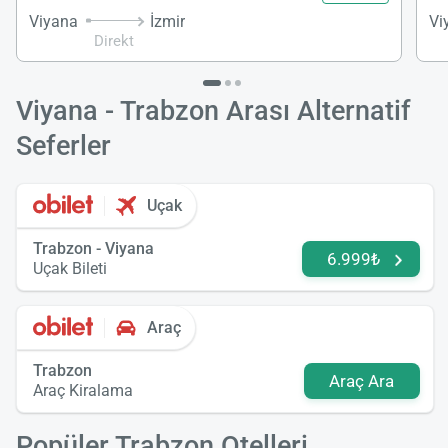
Viyana
İzmir
Vi
Direkt
Viyana - Trabzon Arası Alternatif
Seferler
Uçak
Trabzon - Viyana
6.999₺
Uçak Bileti
Araç
Trabzon
Araç Ara
Araç Kiralama
Popüler Trabzon Otelleri