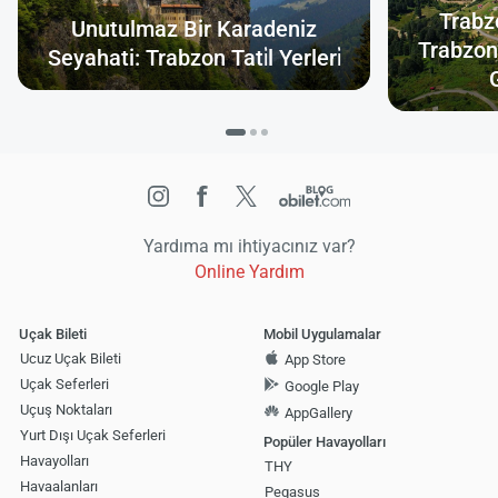
Trabz
Unutulmaz Bir Karadeniz
Trabzon
Seyahati: Trabzon Tati̇l Yerleri̇
Yardıma mı ihtiyacınız var?
Online Yardım
Uçak Bileti
Mobil Uygulamalar
Ucuz Uçak Bileti
App Store
Uçak Seferleri
Google Play
Uçuş Noktaları
AppGallery
Yurt Dışı Uçak Seferleri
Popüler Havayolları
Havayolları
THY
Havaalanları
Pegasus