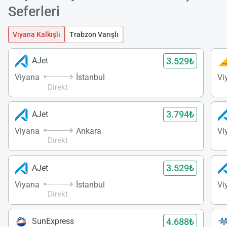
Seferleri
Viyana Kalkışlı
Trabzon Varışlı
3.529₺
AJet
Viyana
İstanbul
Vi
Direkt
3.794₺
AJet
Viyana
Ankara
Vi
Direkt
3.529₺
AJet
Viyana
İstanbul
Vi
Direkt
4.688₺
SunExpress