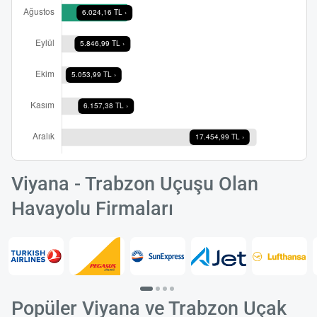
Yükle
Viyana - Trabzon Uçuşu Olan
lüt
bekl
Havayolu Firmaları
Popüler Viyana ve Trabzon Uçak