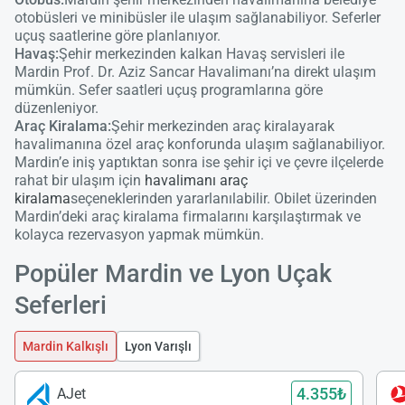
otobüsleri ve minibüsler ile ulaşım sağlanabiliyor. Seferler
uçuş saatlerine göre planlanıyor.
Havaş:
Şehir merkezinden kalkan Havaş servisleri ile
Mardin Prof. Dr. Aziz Sancar Havalimanı’na direkt ulaşım
mümkün. Sefer saatleri uçuş programlarına göre
düzenleniyor.
Araç Kiralama:
Şehir merkezinden araç kiralayarak
havalimanına özel araç konforunda ulaşım sağlanabiliyor.
Mardin’e iniş yaptıktan sonra ise şehir içi ve çevre ilçelerde
rahat bir ulaşım için
havalimanı araç
kiralama
seçeneklerinden yararlanılabilir. Obilet üzerinden
Mardin’deki araç kiralama firmalarını karşılaştırmak ve
kolayca rezervasyon yapmak mümkün.
Popüler Mardin ve Lyon Uçak
Yükle
Seferleri
lüt
bekl
Mardin Kalkışlı
Lyon Varışlı
4.355₺
AJet