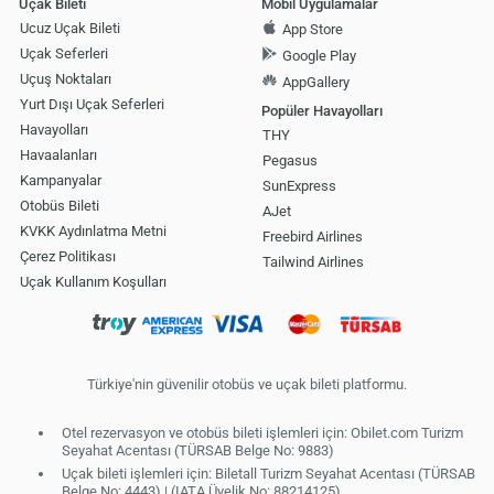
Uçak Bileti
Mobil Uygulamalar
Ucuz Uçak Bileti
App Store
Uçak Seferleri
Google Play
Uçuş Noktaları
AppGallery
Yurt Dışı Uçak Seferleri
Popüler Havayolları
Havayolları
THY
Havaalanları
Pegasus
Kampanyalar
SunExpress
Otobüs Bileti
AJet
KVKK Aydınlatma Metni
Freebird Airlines
Çerez Politikası
Tailwind Airlines
Uçak Kullanım Koşulları
Türkiye'nin güvenilir otobüs ve uçak bileti platformu.
Otel rezervasyon ve otobüs bileti işlemleri için: Obilet.com Turizm
Seyahat Acentası (TÜRSAB Belge No: 9883)
Uçak bileti işlemleri için: Biletall Turizm Seyahat Acentası (TÜRSAB
Belge No: 4443) | (IATA Üyelik No: 88214125)