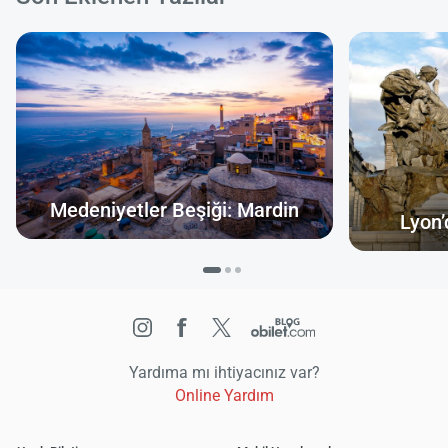
Medeniyetler Beşiği: Mardin
Lyon’
Yardıma mı ihtiyacınız var?
Online Yardım