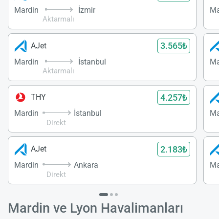
Mardin
İzmir
Ma
Aktarmalı
3.565₺
AJet
Mardin
İstanbul
Ma
Aktarmalı
4.257₺
THY
Mardin
İstanbul
Ma
Direkt
2.183₺
AJet
Mardin
Ankara
Ma
Direkt
Mardin ve Lyon Havalimanları