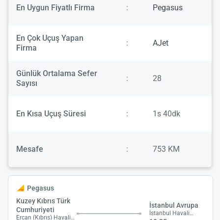
En Uygun Fiyatlı Firma
:
Pegasus
En Çok Uçuş Yapan
:
AJet
Firma
Günlük Ortalama Sefer
:
28
Sayısı
En Kısa Uçuş Süresi
:
1s 40dk
Mesafe
:
753 KM
Pegasus
Kuzey Kıbrıs Türk
İstanbul Avrupa
Cumhuriyeti
İstanbul Havalimanı
Ercan (Kıbrıs) Havalimanı