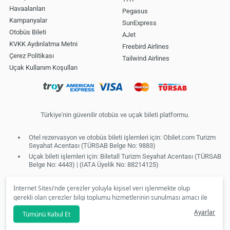
Havaalanları
Pegasus
Kampanyalar
SunExpress
Otobüs Bileti
AJet
KVKK Aydınlatma Metni
Freebird Airlines
Çerez Politikası
Tailwind Airlines
Uçak Kullanım Koşulları
Türkiye'nin güvenilir otobüs ve uçak bileti platformu.
Otel rezervasyon ve otobüs bileti işlemleri için: Obilet.com Turizm
Seyahat Acentası (TÜRSAB Belge No: 9883)
Uçak bileti işlemleri için: Biletall Turizm Seyahat Acentası (TÜRSAB
Belge No: 4443) | (IATA Üyelik No: 88214125)
İnternet Sitesi’nde çerezler yoluyla kişisel veri işlenmekte olup
gerekli olan çerezler bilgi toplumu hizmetlerinin sunulması amacı ile
kullanılmaktadır. Tercihleriniz doğrultusunda size özel
Ayarlar
Tümünü Kabul Et
kişiselleştirilmiş çerezleri ve özel kampanyaları
reddet
seçeneğine
tıklamanız halinde kullanımınıza sunamayacağız.