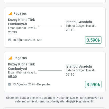
Pegasus
Kuzey Kıbrıs Türk
İstanbul Anadolu
Cumhuriyeti
Sabiha Gökçen Havalimanı
Ercan (Kıbrıs) Havalimanı
23:10
21:30
3.590₺
18 Ağustos 2026 - Salı
Pegasus
Kuzey Kıbrıs Türk
İstanbul Anadolu
Cumhuriyeti
Sabiha Gökçen Havalimanı
Ercan (Kıbrıs) Havalimanı
07:10
05:30
3.590₺
13 Ağustos 2026 - Perşembe
Gösterilen fiyatlar biletlerin başlangıç fiyatlarıdır. Seçilen tarih, lokasyon ve
sefer müsaitlik durumuna göre fiyatlar değişiklik gösterebilir.