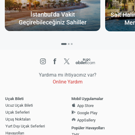
İstanbul’da Vakit
Sait Hal
Geçirebileceğiniz Sahiller
Mer
Yardıma mı ihtiyacınız var?
Online Yardım
Uçak Bileti
Mobil Uygulamalar
Ucuz Uçak Bileti
App Store
Uçak Seferleri
Google Play
Uçuş Noktaları
AppGallery
Yurt Dışı Uçak Seferleri
Popüler Havayolları
Havayolları
THY