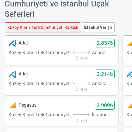
Cumhuriyeti ve İstanbul Uçak
Seferleri
Kuzey Kıbrıs Türk Cumhuriyeti Kalkışlı
İstanbul Varışlı
2.837₺
AJet
Kuzey Kıbrıs Türk Cumhuriyeti
Adana
Ku
Direkt
2.214₺
AJet
Kuzey Kıbrıs Türk Cumhuriyeti
Ankara
Ku
Direkt
2.909₺
Pegasus
Kuzey Kıbrıs Türk Cumhuriyeti
İstanbul
Ku
Direkt