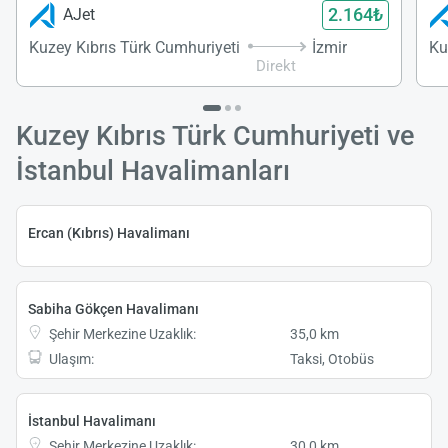
2.164₺
AJet
Kuzey Kıbrıs Türk Cumhuriyeti
İzmir
Ku
Direkt
Kuzey Kıbrıs Türk Cumhuriyeti ve
İstanbul Havalimanları
Ercan (Kıbrıs) Havalimanı
Sabiha Gökçen Havalimanı
Şehir Merkezine Uzaklık:
35,0 km
Ulaşım:
Taksi, Otobüs
İstanbul Havalimanı
Şehir Merkezine Uzaklık:
30,0 km