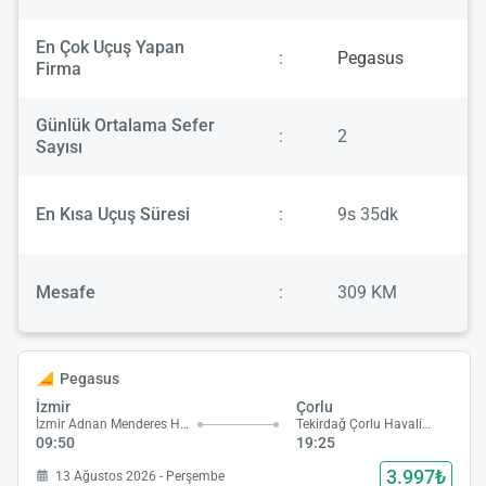
En Çok Uçuş Yapan
:
Pegasus
Firma
Günlük Ortalama Sefer
:
2
Sayısı
En Kısa Uçuş Süresi
:
9s 35dk
Mesafe
:
309 KM
Pegasus
İzmir
Çorlu
İzmir Adnan Menderes Havalimanı
Tekirdağ Çorlu Havalimanı
09:50
19:25
3.997₺
13 Ağustos 2026 - Perşembe