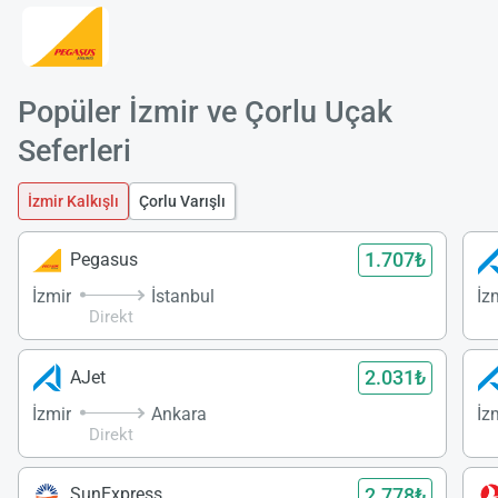
Popüler İzmir ve Çorlu Uçak
Seferleri
İzmir Kalkışlı
Çorlu Varışlı
1.707₺
Pegasus
İzmir
İstanbul
İz
Direkt
2.031₺
AJet
İzmir
Ankara
İz
Direkt
2.778₺
SunExpress