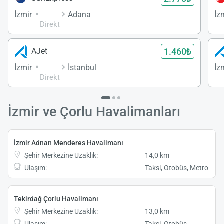
İzmir
Adana
İz
Direkt
1.460₺
AJet
İzmir
İstanbul
İz
Direkt
İzmir ve Çorlu Havalimanları
İzmir Adnan Menderes Havalimanı
Şehir Merkezine Uzaklık:
14,0 km
Ulaşım:
Taksi, Otobüs, Metro
Tekirdağ Çorlu Havalimanı
Şehir Merkezine Uzaklık:
13,0 km