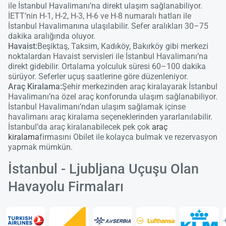
ile İstanbul Havalimanı’na direkt ulaşım sağlanabiliyor.
İETT’nin H-1, H-2, H-3, H-6 ve H-8 numaralı hatları ile
İstanbul Havalimanına ulaşılabilir. Sefer aralıkları 30–75
dakika aralığında oluyor.
Havaist:
Beşiktaş, Taksim, Kadıköy, Bakırköy gibi merkezi
noktalardan Havaist servisleri ile İstanbul Havalimanı’na
direkt gidebilir. Ortalama yolculuk süresi 60–100 dakika
sürüyor. Seferler uçuş saatlerine göre düzenleniyor.
Araç Kiralama:
Şehir merkezinden araç kiralayarak İstanbul
Havalimanı’na özel araç konforunda ulaşım sağlanabiliyor.
İstanbul Havalimanı’ndan ulaşım sağlamak içinse
havalimanı araç kiralama seçeneklerinden yararlanılabilir.
İstanbul’da araç kiralanabilecek pek çok
araç
kiralama
firmasını Obilet ile kolayca bulmak ve rezervasyon
yapmak mümkün.
İstanbul - Ljubljana Uçuşu Olan
Havayolu Firmaları