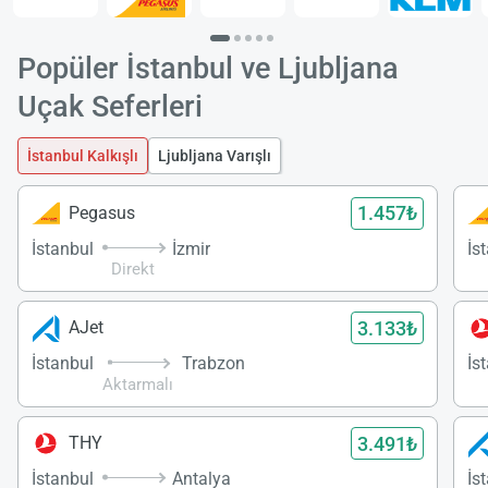
Popüler İstanbul ve Ljubljana
Uçak Seferleri
İstanbul Kalkışlı
Ljubljana Varışlı
1.457₺
Pegasus
İstanbul
İzmir
İs
Direkt
3.133₺
AJet
İstanbul
Trabzon
İs
Aktarmalı
3.491₺
THY
İstanbul
Antalya
İs