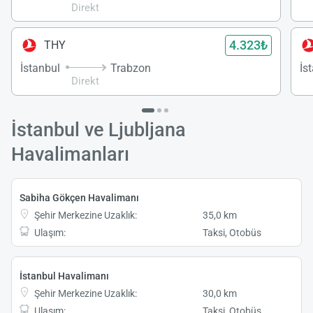
Direkt
4.323₺
THY
İstanbul
Trabzon
İs
Direkt
İstanbul ve Ljubljana
Havalimanları
Sabiha Gökçen Havalimanı
Şehir Merkezine Uzaklık:
35,0 km
Ulaşım:
Taksi, Otobüs
İstanbul Havalimanı
Şehir Merkezine Uzaklık:
30,0 km
Ulaşım:
Taksi, Otobüs