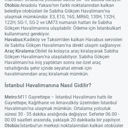
lüt
Otobüs:
Anadolu Yakası’nın farklı noktalarından kalkan
bekl
belediye otobüsleri ile Sabiha Gökçen Havalimanı’na
ulaşmak mümkündür. E3, E10, 16S, MR60, 130H, 132H,
122H, SG-1, SG-2 ve UM73 numaralı hatları ile Sabiha
Gökçen Havalimanına ulaşılabilir. Ödeme için İstanbulkart
kullanmanız gerekiyor.
Havabus:
Kadıköy ve Taksim’den kalkan Havabus servisleri
ile Sabiha Gökçen Havalimanı’na direkt ulaşım sağlanıyor.
Araç Kiralama:
Obilet ile kolayca araç kiralayarak Sabiha
Gökçen Havalimanı’na ulaşılabiliyor. Sabiha Gökçen
Havalimanı’na iniş yaptıktan sonra ise özel araç
rahatlığında şehir içinde seyahat etmek için
havalimanından araç kiralamak mümkün.
İstanbul Havalimanına Nasıl Gidilir?
Metro:
M11 Gayrettepe – İstanbul Havalimanı hattı ile
Gayrettepe, Kağıthane ve Arnavutköy üzerinden İstanbul
Havalimanı’na ulaşmak mümkün. Ortalama yolculuk
süresi 30 - 35 dakika aralığında değişiyor. Seferler 06.00 -
00.00 saatleri arasında, yaklaşık 20 dakikada bir yapılıyor.
Otobüs:
İstanbul’un merkezi noktalarından kalkan otobüsler