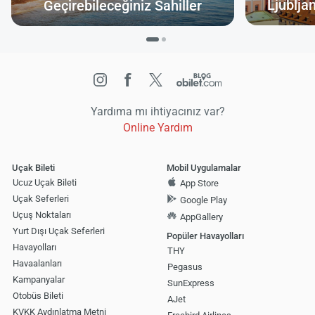
Ljublja
Geçirebileceğiniz Sahiller
Yardıma mı ihtiyacınız var?
Online Yardım
Uçak Bileti
Mobil Uygulamalar
Ucuz Uçak Bileti
App Store
Uçak Seferleri
Google Play
Uçuş Noktaları
AppGallery
Yurt Dışı Uçak Seferleri
Popüler Havayolları
Havayolları
THY
Havaalanları
Pegasus
Kampanyalar
SunExpress
Otobüs Bileti
AJet
KVKK Aydınlatma Metni