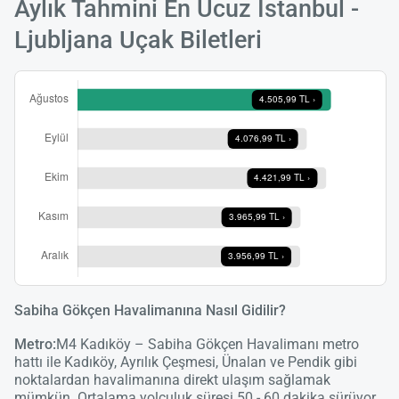
Aylık Tahmini En Ucuz İstanbul -
Ljubljana Uçak Biletleri
Sabiha Gökçen Havalimanına Nasıl Gidilir?
Metro:
M4 Kadıköy – Sabiha Gökçen Havalimanı metro
hattı ile Kadıköy, Ayrılık Çeşmesi, Ünalan ve Pendik gibi
noktalardan havalimanına direkt ulaşım sağlamak
Yükle
mümkün. Ortalama yolculuk süresi 50 - 60 dakika sürüyor.