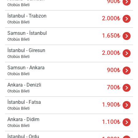
900₺
Otobüs Bileti
İstanbul - Trabzon
2.000₺
Otobüs Bileti
Samsun - İstanbul
1.650₺
Otobüs Bileti
Yükle
İstanbul - Giresun
2.000₺
lüt
Otobüs Bileti
bekl
Samsun - Ankara
900₺
Otobüs Bileti
Ankara - Denizli
700₺
Otobüs Bileti
İstanbul - Fatsa
1.900₺
Otobüs Bileti
Ankara - Didim
1.100₺
Otobüs Bileti
İstanbul - Ordu