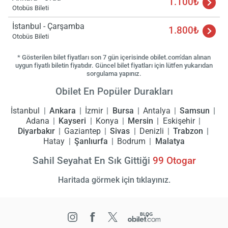
1.100₺
Otobüs Bileti
İstanbul - Çarşamba
1.800₺
Otobüs Bileti
* Gösterilen bilet fiyatları son 7 gün içerisinde obilet.com'dan alınan
uygun fiyatlı biletin fiyatıdır. Güncel bilet fiyatları için lütfen yukarıdan
sorgulama yapınız.
Obilet En Popüler Durakları
İstanbul
Ankara
İzmir
Bursa
Antalya
Samsun
Adana
Kayseri
Konya
Mersin
Eskişehir
Diyarbakır
Gaziantep
Sivas
Denizli
Trabzon
Hatay
Şanlıurfa
Bodrum
Malatya
Sahil Seyahat En Sık Gittiği
99
Otogar
Haritada görmek için tıklayınız.