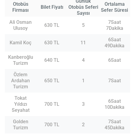
Günlük
Otobüs
Ortalama
Bilet Fiyatı
Otobüs Seferi
Firması
Sefer Süresi
Sayısı
Ali Osman
7Saat
630 TL
5
Ulusoy
7Dakika
6Saat
Kamil Koç
630 TL
11
49Dakika
Kanberoğlu
640 TL
4
6Saat
Turizm
Özlem
Ardahan
650 TL
1
7Saat
Turizm
Tokat
6Saat
Yıldızı
700 TL
3
10Dakika
Seyahat
Golden
7Saat
700 TL
2
Turizm
45Dakika