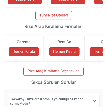
Tüm Rize Otelleri
Rize Araç Kiralama Firmaları
Garenta
Rent Go
Çiz
Hemen Kirala
Hemen Kirala
Hemen K
Rize Araç Kiralama Seçenekleri
Sıkça Sorulan Sorular
Tekkeköy - Rize arası otobüs yolculuğu ne kadar
sürmektedir?