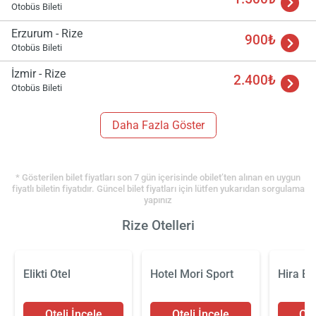
Otobüs Bileti
Erzurum - Rize
900₺
Otobüs Bileti
İzmir - Rize
2.400₺
Otobüs Bileti
Daha Fazla Göster
* Gösterilen bilet fiyatları son 7 gün içerisinde obilet’ten alınan en uygun
fiyatlı biletin fiyatıdır. Güncel bilet fiyatları için lütfen yukarıdan sorgulama
yapınız
Rize Otelleri
Elikti Otel
Hotel Mori Sport
Hira B
Oteli İncele
Oteli İncele
Ote