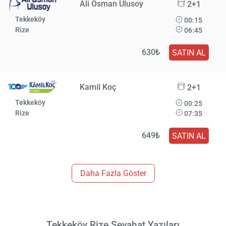
Ali Osman Ulusoy
2+1
Tekkeköy
00:15
Rize
06:45
630₺
SATIN AL
Kamil Koç
2+1
Tekkeköy
00:25
Rize
07:35
649₺
SATIN AL
Daha Fazla Göster
Tekkeköy Rize Seyahat Yazıları