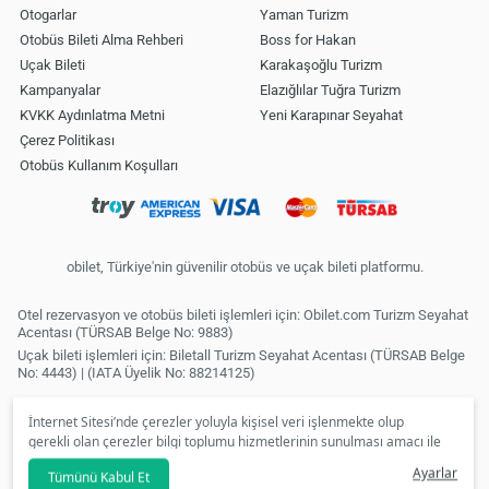
Otogarlar
Yaman Turizm
Otobüs Bileti Alma Rehberi
Boss for Hakan
Uçak Bileti
Karakaşoğlu Turizm
Kampanyalar
Elazığlılar Tuğra Turizm
KVKK Aydınlatma Metni
Yeni Karapınar Seyahat
Çerez Politikası
Otobüs Kullanım Koşulları
obilet, Türkiye'nin güvenilir otobüs ve uçak bileti platformu.
Otel rezervasyon ve otobüs bileti işlemleri için: Obilet.com Turizm Seyahat
Acentası (TÜRSAB Belge No: 9883)
Uçak bileti işlemleri için: Biletall Turizm Seyahat Acentası (TÜRSAB Belge
No: 4443) | (IATA Üyelik No: 88214125)
İnternet Sitesi’nde çerezler yoluyla kişisel veri işlenmekte olup
gerekli olan çerezler bilgi toplumu hizmetlerinin sunulması amacı ile
kullanılmaktadır. Tercihleriniz doğrultusunda size özel
Ayarlar
Tümünü Kabul Et
kişiselleştirilmiş çerezleri ve özel kampanyaları
reddet
seçeneğine