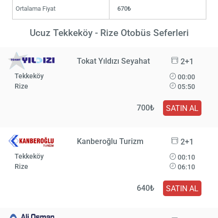
Ortalama Fiyat
670₺
Ucuz Tekkeköy - Rize Otobüs Seferleri
Tokat Yıldızı Seyahat
2+1
Tekkeköy
00:00
Rize
05:50
700₺
SATIN AL
Kanberoğlu Turizm
2+1
Tekkeköy
00:10
Rize
06:10
640₺
SATIN AL