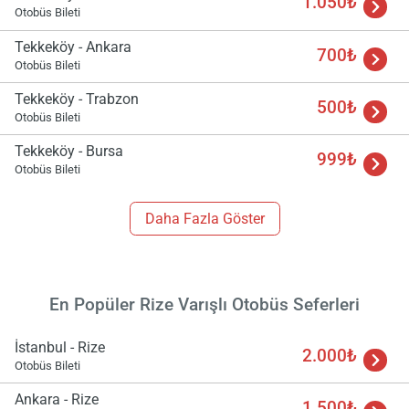
1.050₺
Otobüs Bileti
Yükle
Tekkeköy - Ankara
lüt
700₺
Otobüs Bileti
bekl
Tekkeköy - Trabzon
500₺
Otobüs Bileti
Tekkeköy - Bursa
999₺
Otobüs Bileti
Daha Fazla Göster
En Popüler Rize Varışlı Otobüs Seferleri
İstanbul - Rize
2.000₺
Otobüs Bileti
Ankara - Rize
1.500₺