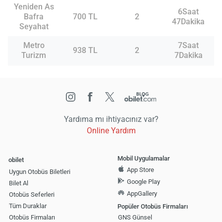
Yeniden As
6Saat
Bafra
700 TL
2
47Dakika
Seyahat
Metro
7Saat
938 TL
2
Turizm
7Dakika
Yardıma mı ihtiyacınız var?
Online Yardım
Mobil Uygulamalar
obilet
App Store
Uygun Otobüs Biletleri
Google Play
Bilet Al
AppGallery
Otobüs Seferleri
Tüm Duraklar
Popüler Otobüs Firmaları
Otobüs Firmaları
GNS Günsel