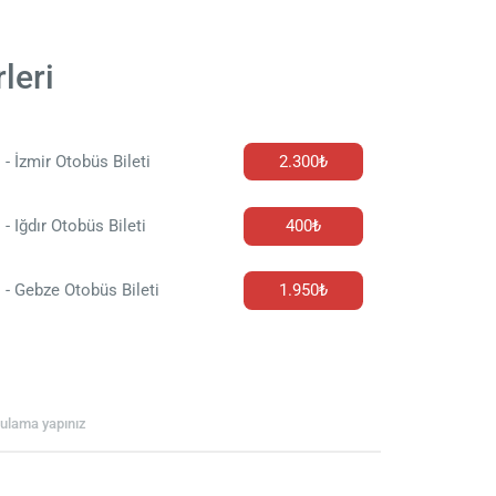
leri
 - İzmir Otobüs Bileti
2.300₺
 - Iğdır Otobüs Bileti
400₺
 - Gebze Otobüs Bileti
1.950₺
rgulama yapınız