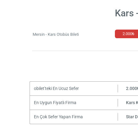
Kars 
2.000₺
Mersin - Kars Otobüs Bileti
obilet'teki En Ucuz Sefer
2.000
En Uygun Fiyatlı Firma
Kars 
En Çok Sefer Yapan Firma
Star D