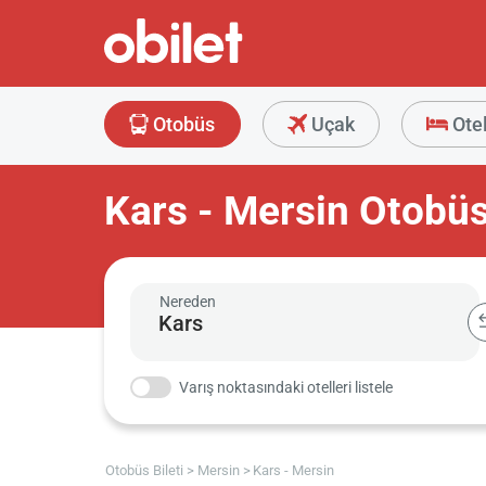
Otobüs
Uçak
Ote
Kars - Mersin Otobüs 
Nereden
Varış noktasındaki otelleri listele
Otobüs Bileti
Mersin
Kars - Mersin