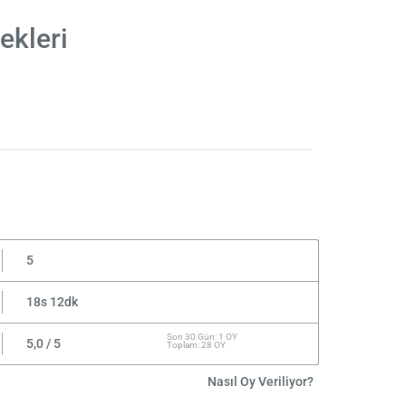
ekleri
5
18s 12dk
Son 30 Gün: 1 OY
5,0 / 5
Toplam: 28 OY
Nasıl Oy Veriliyor?