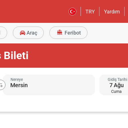
TRY
Yardım
l
Araç
Feribot
Bileti
Nereye
Gidiş Tarihi
7
Ağu
Cuma