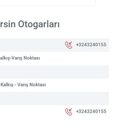
sin Otogarları
+3243240155
alkış-Varış Noktası
Kalkış - Varış Noktası
+3243240155