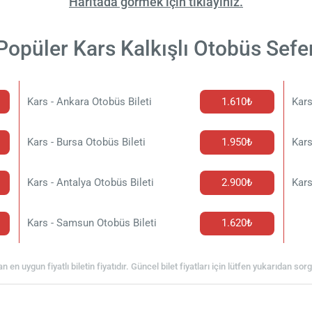
Haritada görmek için tıklayınız.
Popüler Kars Kalkışlı Otobüs Sefer
Kars - Ankara Otobüs Bileti
1.610₺
Kars
Kars - Bursa Otobüs Bileti
1.950₺
Kars
Kars - Antalya Otobüs Bileti
2.900₺
Kars
Kars - Samsun Otobüs Bileti
1.620₺
an en uygun fiyatlı biletin fiyatıdır. Güncel bilet fiyatları için lütfen yukarıdan so