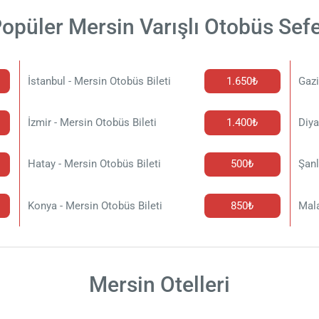
opüler Mersin Varışlı Otobüs Sefe
İstanbul - Mersin Otobüs Bileti
1.650₺
Gazi
İzmir - Mersin Otobüs Bileti
1.400₺
Diya
Hatay - Mersin Otobüs Bileti
500₺
Şanl
Konya - Mersin Otobüs Bileti
850₺
Mala
Mersin Otelleri