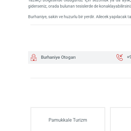
Yazlıkçı bölgesinde olduğunuz için sezonluk ya da aylık, h
giderseniz, orada bulunan tesislerde de konaklayabilirsini
Burhaniye, sakin ve huzurlu bir yerdir. Ailecek yapılacak tati
Burhaniye Otogarı
+
Pamukkale Turizm