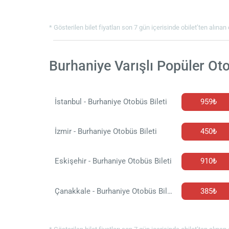
* Gösterilen bilet fiyatları son 7 gün içerisinde obilet’ten alınan 
Burhaniye Varışlı Popüler Oto
İstanbul - Burhaniye Otobüs Bileti
959₺
İzmir - Burhaniye Otobüs Bileti
450₺
Eskişehir - Burhaniye Otobüs Bileti
910₺
Çanakkale - Burhaniye Otobüs Bileti
385₺