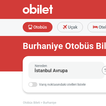
Otobüs
Uçak
Ote
Burhaniye Otobüs Bil
Nereden
Varış noktasındaki otelleri listele
Otobüs Bileti
Burhaniye