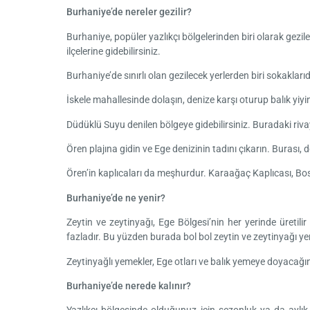
Burhaniye’de nereler gezilir?
Burhaniye, popüler yazlıkçı bölgelerinden biri olarak gezil
ilçelerine gidebilirsiniz.
Burhaniye’de sınırlı olan gezilecek yerlerden biri sokakları
İskele mahallesinde dolaşın, denize karşı oturup balık yiy
Düdüklü Suyu denilen bölgeye gidebilirsiniz. Buradaki riva
Ören plajına gidin ve Ege denizinin tadını çıkarın. Burası,
Ören’in kaplıcaları da meşhurdur. Karaağaç Kaplıcası, Bosta
Burhaniye’de ne yenir?
Zeytin ve zeytinyağı, Ege Bölgesi’nin her yerinde üretili
fazladır. Bu yüzden burada bol bol zeytin ve zeytinyağı yem
Zeytinyağlı yemekler, Ege otları ve balık yemeye doyacağın
Burhaniye’de nerede kalınır?