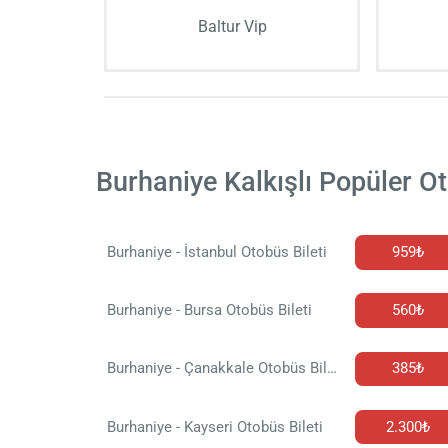
Baltur Vip
Burhaniye Kalkışlı Popüler Ot
Burhaniye - İstanbul Otobüs Bileti
959₺
Burhaniye - Bursa Otobüs Bileti
560₺
Burhaniye - Çanakkale Otobüs Bileti
385₺
Burhaniye - Kayseri Otobüs Bileti
2.300₺