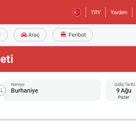
TRY
Yardım
l
Araç
Feribot
eti
Nereye
Gidiş Tarihi
9
Ağu
Pazar