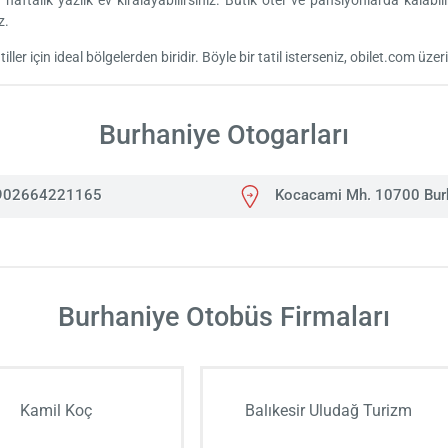
aftalık yazlık ev kiralayabilirsiniz. Butik otel ve pansiyonlarda kalabil
z.
ller için ideal bölgelerden biridir. Böyle bir tatil isterseniz, obilet.com üze
Burhaniye Otogarları
902664221165
Kocacami Mh. 10700 Burh
Burhaniye Otobüs Firmaları
Kamil Koç
Balıkesir Uludağ Turizm