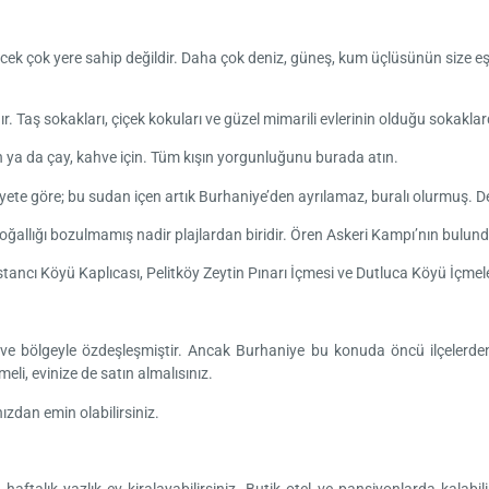
ecek çok yere sahip değildir. Daha çok deniz, güneş, kum üçlüsünün size eşli
dır. Taş sokakları, çiçek kokuları ve güzel mimarili evlerinin olduğu sokakla
in ya da çay, kahve için. Tüm kışın yorgunluğunu burada atın.
yete göre; bu sudan içen artık Burhaniye’den ayrılamaz, buralı olurmuş. De
 doğallığı bozulmamış nadir plajlardan biridir. Ören Askeri Kampı’nın bulun
ncı Köyü Kaplıcası, Pelitköy Zeytin Pınarı İçmesi ve Dutluca Köyü İçmeleri 
r ve bölgeyle özdeşleşmiştir. Ancak Burhaniye bu konuda öncü ilçelerden b
eli, evinize de satın almalısınız.
ızdan emin olabilirsiniz.