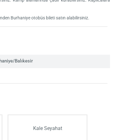
irsiniz. Kamp alanlarında çadır kurabilirsiniz. Kaplıcalara
rinden Burhaniye otobüs bileti satın alabilirsiniz.
aniye/Balıkesir
Kale Seyahat