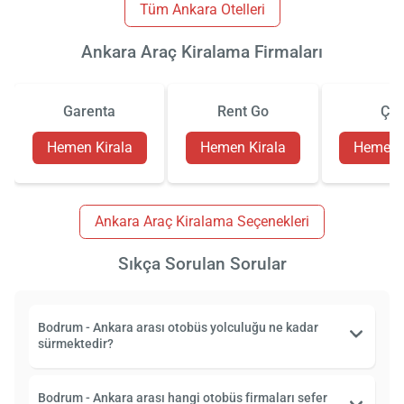
Tüm Ankara Otelleri
Ankara Araç Kiralama Firmaları
Garenta
Rent Go
Çiz
Hemen Kirala
Hemen Kirala
Hemen K
Ankara Araç Kiralama Seçenekleri
Sıkça Sorulan Sorular
Bodrum - Ankara arası otobüs yolculuğu ne kadar
sürmektedir?
Bodrum - Ankara arası hangi otobüs firmaları sefer