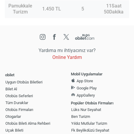
Pamukkale
11Saat
1.450 TL
5
Turizm
50Dakika
Yardıma mı ihtiyacınız var?
Online Yardım
Mobil Uygulamalar
obilet
App Store
Uygun Otobüs Biletleri
Google Play
Bilet Al
AppGallery
Otobüs Seferleri
Tüm Duraklar
Popüler Otobüs Firmaları
Otobüs Firmaları
Lüks Nur Seyahat
Otogarlar
Ben Turizm
Otobüs Bileti Alma Rehberi
Yıldız Mutlular Turizm
Uçak Bileti
Fk Beylikdüzü Seyahat