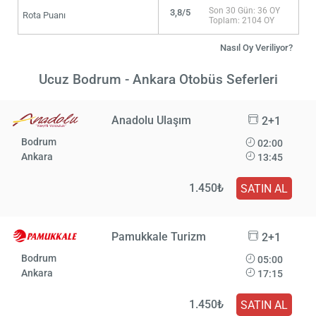
Son 30 Gün: 36 OY
3,8/5
Rota Puanı
Toplam: 2104 OY
Nasıl Oy Veriliyor?
Ucuz Bodrum - Ankara Otobüs Seferleri
Anadolu Ulaşım
2+1
Bodrum
02:00
Ankara
13:45
1.450₺
SATIN AL
Pamukkale Turizm
2+1
Bodrum
05:00
Ankara
17:15
1.450₺
SATIN AL