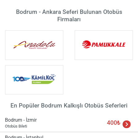
Yükle
lüt
Bodrum - Ankara Seferi Bulunan Otobüs
bekl
Firmaları
En Popüler Bodrum Kalkışlı Otobüs Seferleri
Bodrum - İzmir
400₺
Otobüs Bileti
Bodrum - İstanbul