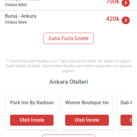
700₺
Otobüs Bileti
Bursa - Ankara
420₺
Otobüs Bileti
Daha Fazla Göster
* Gösterilen bilet fiyatları son 7 gün içerisinde obilet’ten alınan en uygun
fiyatlı biletin fiyatıdır. Güncel bilet fiyatları için lütfen yukarıdan sorgulama
yapınız
Ankara Otelleri
Park Inn By Radisson Ankara Çankaya
Wonne Boutique Hotel
Dab Hot
Oteli İncele
Oteli İncele
Ote