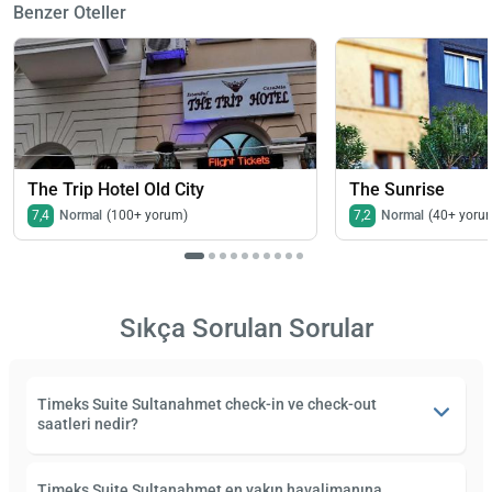
Benzer Oteller
The Trip Hotel Old City
The Sunrise
7,4
Normal
(100+ yorum)
7,2
Normal
(40+ yoru
Sıkça Sorulan Sorular
Timeks Suite Sultanahmet check-in ve check-out
saatleri nedir?
Timeks Suite Sultanahmet en yakın havalimanına