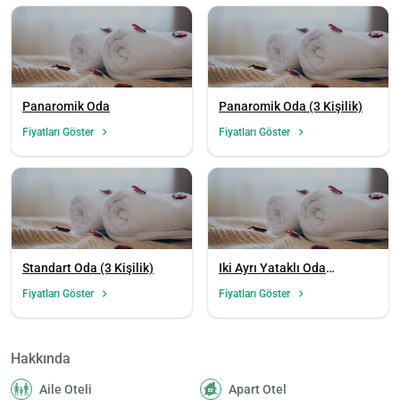
Panaromik Oda
Panaromik Oda (3 Kişilik)
Fiyatları Göster
Fiyatları Göster
Standart Oda (3 Kişilik)
Iki Ayrı Yataklı Oda
(Kanepe)
Fiyatları Göster
Fiyatları Göster
Yükle
lüt
Hakkında
bekl
Aile Oteli
Apart Otel