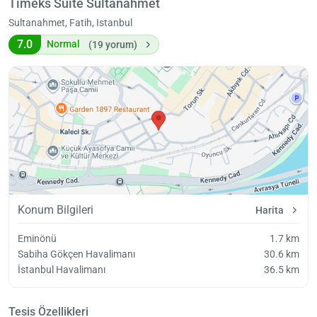
Timeks Suite Sultanahmet
Sultanahmet, Fatih, Istanbul
7.0
Normal
(19 yorum)
Konum Bilgileri
Harita
Eminönü
1.7 km
Sabiha Gökçen Havalimanı
30.6 km
İstanbul Havalimanı
36.5 km
Tesis Özellikleri