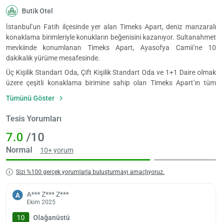
Butik Otel
İstanbul’un Fatih ilçesinde yer alan Timeks Apart, deniz manzaralı
konaklama birimleriyle konukların beğenisini kazanıyor. Sultanahmet
mevkiinde konumlanan Timeks Apart, Ayasofya Camii’ne 10
dakikalık yürüme mesafesinde.
Üç Kişilik Standart Oda, Çift Kişilik Standart Oda ve 1+1 Daire olmak
üzere çeşitli konaklama birimine sahip olan Timeks Apart’ın tüm
birimlerinde minibar, düz ekran televizyon, uydu kanalları, telefon,
Tümünü Göster
çalışma masası, dolap, saç kurutma makinesi, tuvalet, duşlu banyo,
terlik, havlu ve ücretsiz buklet ürünleri bulunuyor.
Tesis Yorumları
Tesisin bazı birimlerinde içerisinde tencere seti, tabak takımı ve çeşitli
7.0
/10
mutfak aletlerinin bulunduğu küçük mutfak bulunuyor. Ayrıca tesise
konum olarak çok yakın pek çok kafe ve restoran da mevcut. Deniz
Normal
10+ yorum
manzaralı restoranlarda lezzetli öğünler yiyebilirsiniz.
Sizi %100 gerçek yorumlarla buluşturmayı amaçlıyoruz.
Timeks Apart’da asansör, sigara içilmeyen odalar, aile odaları,
uyandırma servisi, özel sigara içme alanı ve çamaşırhane gibi
A*** Z*** Z***
olanaklar bulunuyor.
A
Ekim 2025
Timeks Apart’ın resepsiyonu birden fazla dil bilen personeliyle birlikte
10
Olağanüstü
24 saat açık. Resepsiyonda günlük temizlik hizmeti, bagaj depolama,