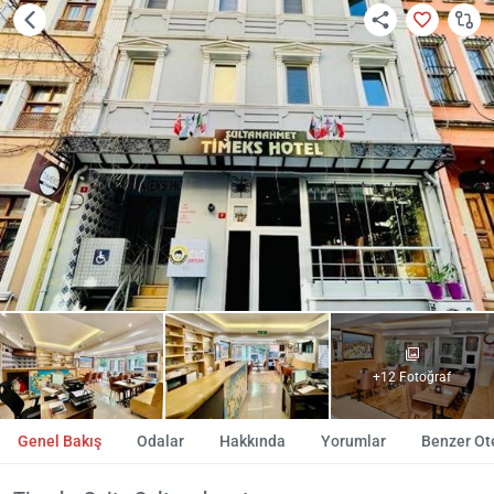
+12 Fotoğraf
Genel Bakış
Odalar
Hakkında
Yorumlar
Benzer Ote