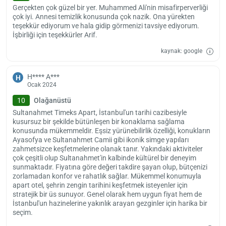
Gerçekten çok güzel bir yer. Muhammed Ali'nin misafirperverliği
valiz dolabı, özel check-in/-out, konsiyerj hizmeti, hızlı check-in/-out
çok iyi. Annesi temizlik konusunda çok nazik. Ona yürekten
ve tur masası bulunuyor. Tesise yakın bir yerde vale park hizmeti ile
teşekkür ediyorum ve hala gidip görmenizi tavsiye ediyorum.
birlikte ücretli otopark da mevcut. Ayrıca tesisin her yerinde ücretsiz
İşbirliği için teşekkürler Arif.
Wi-Fi bağlantısı da sağlanıyor. Dilerseniz tesisin ücretli hizmetleri
arasında olan çamaşır yıkama, kuru temizleme, havaalanı servisi ve
kaynak: google
ütü hizmetinden yararlanabilirsiniz.
Timeks Apart; Alman Çeşmesi’ne 0.4 km, Mahmut Paşa Camii’ne 0.9
H**** A***
H
Ocak 2024
km, Beyazıt Camii’ne 1.2 km, Ayasofya Camii’ne 0.6 km, Çiçek
Pasajı’na 3.5 km, Taksim Meydanı’na 7.3 km, Sultanahmet Camii’ne
10
Olağanüstü
0.1 km, Çiçek Pasajı’na 3.5 km, Burç Plajı’na 4.1 km uzaklıkta
Sultanahmet Timeks Apart, İstanbul'un tarihi cazibesiyle
bulunuyor. Tesis; İstanbul Havalimanı’na 46 km, Sabiha Gökçen
kusursuz bir şekilde bütünleşen bir konaklama sağlama
Havalimanı’na ise 43 km mesafede yer alıyor.
konusunda mükemmeldir. Eşsiz yürünebilirlik özelliği, konukların
Ayasofya ve Sultanahmet Camii gibi ikonik simge yapıları
Timeks Apart’a 14:00 itibarıyla giriş yapabilirsiniz. Tesisten ayrılma
zahmetsizce keşfetmelerine olanak tanır. Yakındaki aktiviteler
zamanı ise 12:00’dir. Timeks Apart, evcil hayvan kabul etmiyor.
çok çeşitli olup Sultanahmet'in kalbinde kültürel bir deneyim
sunmaktadır. Fiyatına göre değeri takdire şayan olup, bütçenizi
zorlamadan konfor ve rahatlık sağlar. Mükemmel konumuyla
apart otel, şehrin zengin tarihini keşfetmek isteyenler için
stratejik bir üs sunuyor. Genel olarak hem uygun fiyat hem de
İstanbul'un hazinelerine yakınlık arayan gezginler için harika bir
seçim.