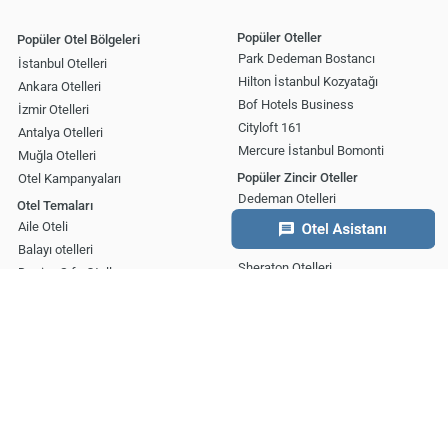
Popüler Oteller
Popüler Otel Bölgeleri
Park Dedeman Bostancı
İstanbul Otelleri
Hilton İstanbul Kozyatağı
Ankara Otelleri
Bof Hotels Business
İzmir Otelleri
Cityloft 161
Antalya Otelleri
Mercure İstanbul Bomonti
Muğla Otelleri
Popüler Zincir Oteller
Otel Kampanyaları
Dedeman Otelleri
Otel Temaları
Hilton Otelleri
Aile Oteli
Swiss Otelleri
Balayı otelleri
Sheraton Otelleri
Denize Sıfır Oteller
Divan Otelleri
Erken Rezervasyon Otelleri
İnternet Sitesi’nde çerezler yoluyla kişisel veri işlenmekte olup
Mobil Uygulamalar
Termal Oteller
gerekli olan çerezler bilgi toplumu hizmetlerinin sunulması amacı ile
App Store
kullanılmaktadır. Tercihleriniz doğrultusunda size özel
Ayarlar
Tümünü Kabul Et
kişiselleştirilmiş çerezleri ve özel kampanyaları
reddet
seçeneğine
Google Play
tıklamanız halinde kullanımınıza sunamayacağız.
AppGallery
Aydınlatma Metni
’mizi lütfen inceleyiniz.
Çerez Politikası’na ise
buradan
erişebilir, çerez ayarlarınızı aşağıdaki