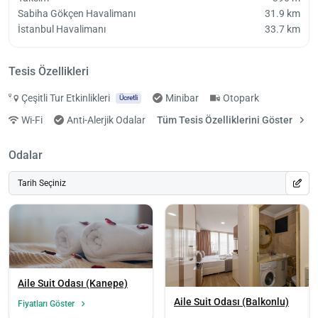
Sabiha Gökçen Havalimanı
31.9 km
İstanbul Havalimanı
33.7 km
Tesis Özellikleri
Çeşitli Tur Etkinlikleri
Minibar
Otopark
Ücretli
Wi-Fi
Anti-Alerjik Odalar
Tüm Tesis Özelliklerini Göster
Odalar
Tarih Seçiniz
Aile Suit Odası (Kanepe)
Aile Suit Odası (Balkonlu)
Fiyatları Göster