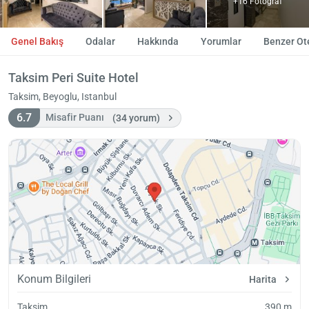
+16 Fotoğraf
Genel Bakış
Odalar
Hakkında
Yorumlar
Benzer Ote
Taksim Peri Suite Hotel
Taksim, Beyoglu, Istanbul
6.7
Misafir Puanı
(34 yorum)
Konum Bilgileri
Harita
Taksim
390 m