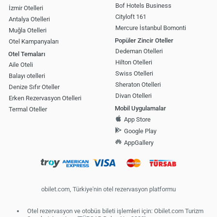
Bof Hotels Business
İzmir Otelleri
Cityloft 161
Antalya Otelleri
Mercure İstanbul Bomonti
Muğla Otelleri
Popüler Zincir Oteller
Otel Kampanyaları
Dedeman Otelleri
Otel Temaları
Hilton Otelleri
Aile Oteli
Swiss Otelleri
Balayı otelleri
Sheraton Otelleri
Denize Sıfır Oteller
Divan Otelleri
Erken Rezervasyon Otelleri
Mobil Uygulamalar
Termal Oteller
App Store
Google Play
AppGallery
obilet.com, Türkiye'nin otel rezervasyon platformu
Otel rezervasyon ve otobüs bileti işlemleri için: Obilet.com Turizm