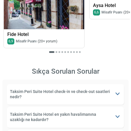
Aysa Hotel
6,6
Misafir Puanı
(20+
Fide Hotel
6,9
Misafir Puanı
(20+ yorum)
Sıkça Sorulan Sorular
Taksim Peri Suite Hotel check-in ve check-out saatleri
nedir?
Taksim Peri Suite Hotel en yakın havalimanına
uzaklığı ne kadardır?