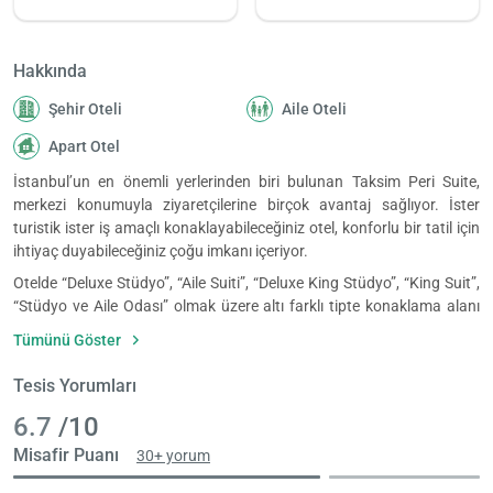
Hakkında
Şehir Oteli
Aile Oteli
Apart Otel
İstanbul’un en önemli yerlerinden biri bulunan Taksim Peri Suite,
merkezi konumuyla ziyaretçilerine birçok avantaj sağlıyor. İster
turistik ister iş amaçlı konaklayabileceğiniz otel, konforlu bir tatil için
ihtiyaç duyabileceğiniz çoğu imkanı içeriyor.
Otelde “Deluxe Stüdyo”, “Aile Suiti”, “Deluxe King Stüdyo”, “King Suit”,
“Stüdyo ve Aile Odası” olmak üzere altı farklı tipte konaklama alanı
bulunuyor. “Deluxe Studyo”, bir tane çift kişilik yatak içeriyor. Aile Suiti
Tümünü Göster
ise iki adet büyük çift kişilik yatağıyla dört kişinin rahatlıkla
konaklayabileceği bir alan sağlıyor. “Deluxe King Studyo” ise iki tane
Tesis Yorumları
tek kişilik yatak barındırıyor. King Suit, içerisinde yatak odası ve
6.7
/10
oturma odası olmak üzere iki farklı alan barındırıyor. Yatak odasında
bir tane büyük çift kişilik yatak bulunurken oturma odasına bir adet
Misafir Puanı
30+ yorum
çekyat yer alıyor. Studyo da King Suit ile benzer şekilde iki farklı oda
içeriyor. Teraslı olması, “Studyo” odaların öne çıkan tarafları arasında