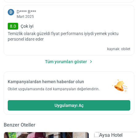
Taksim Peri Suite’e en erken 14.00’te giriş ve en geç 12.00’de çıkış
D**** B***
D
yapabiliyorsunuz. Otel, evcil hayvanları kabul etmiyor.
Mart 2025
8.0
Çok iyi
Temizlik olarak güzeldi fiyat performans iyiydi yemek yoktu
personel idare eder
kaynak: obilet
Tüm yorumları göster
Kampanyalardan hemen haberdar olun
Obilet uygulamasında özel kampanyaları değerlendirin.
Uygulamayı Aç
Benzer Oteller