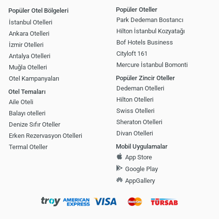
Popüler Oteller
Popüler Otel Bölgeleri
Park Dedeman Bostancı
İstanbul Otelleri
Hilton İstanbul Kozyatağı
Ankara Otelleri
Bof Hotels Business
İzmir Otelleri
Cityloft 161
Antalya Otelleri
Mercure İstanbul Bomonti
Muğla Otelleri
Popüler Zincir Oteller
Otel Kampanyaları
Dedeman Otelleri
Otel Temaları
Hilton Otelleri
Aile Oteli
Swiss Otelleri
Balayı otelleri
Sheraton Otelleri
Denize Sıfır Oteller
Divan Otelleri
Erken Rezervasyon Otelleri
Mobil Uygulamalar
Termal Oteller
App Store
Google Play
AppGallery