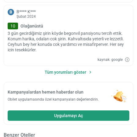
B**** K***
B
Şubat 2024
10
Olağanüstü
3 gün gecirdiğimiz şirin köyde begonvil pansiyonu tercih ettik.
Konum harika, odaları cok şirin. Kahvaltısıda yeterli ve lezzetli.
Ceyhun bey her konuda cok yardımcı ve misafirperver. Her sey
icin tesekkürler.
kaynak: google
Tüm yorumları göster
Kampanyalardan hemen haberdar olun
Obilet uygulamasında özel kampanyaları değerlendirin.
Uygulamayı Aç
Benzer Oteller