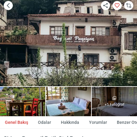
+5 Fotoğraf
Genel Bakış
Odalar
Hakkında
Yorumlar
Benzer Ote