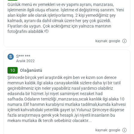
Bunun yanı sıra hediyelik eşya dükkanı, pazar ve havaalanı
Günlük menü ev yemekleri ve ev yapımı ayranı, manzarası,
servisinden de ücretli olarak yararlanabilirsiniz.
işletmenin ilgili oluşu efsane. İşletme el değiştirmiş sanırım. Yeni
alan kişiler aile olarak işletiyorlarmış. 2 kişi yemediğimiz şey
Şirince Begonvil Butik Otel Pansiyon; Selçuk Efes Kent Belleği’ne 7.6
kalmadı, ayranı da dahil olmak üzere her şey çok güzeldi.
km, St. John Baptist Kilisesi’ne 18 km, Belevi Anıt Mezarı’na 21.3 km,
Fiyatları da uygun. Çok acıktığımız için yalnızca mantının
Efes Antik Kenti’ne 11 km, Keçi Kalesi’ne 20.5 km, Aziz Dimitrios
fotoğrafını alabildik 🫡
Kilisesi’ne 0.4 km, Şirince Köyü’ne 0.3 km, Meryem Ana Kilisesi’ne
kaynak: google
16.2 km mesafede. Adnan Menderes Havalimanı’nın Şirince Begonvil
Yükle
Butik Otel Pansiyon’a olan uzaklığı ise 68 km.
lüt
bekl
S*** ***
S
Şirince Begonvil Butik Otel Pansiyon’a 14:00 itibarıyla giriş
Aralık 2022
yapabilirsiniz. Otelden ayrılma zamanı ise 12:00’dir. Şirince Begonvil
Butik Otel Pansiyon’da evcil hayvanların konaklamasına izin veriliyor.
10
Olağanüstü
Şirincede birçok yeri araştırdık eşim ben ve kızım son derece
memnun kaldık.Ilgi alaka canayakınlılık sizlere daha iyi bir tatil
geçirebilmeniz için neler yapabiliriz nasıl yardımcı olabiliriz
edasında bir hizmet.İyi niyet samimiyet nezaket had
safhada.Odaların temizliği ,manzarası,sıcak kanlılık ilgi alaka 10
numara.Elif hanımın kurabiyrsi mutlaka tadılmalı,kumda kahvesi
içilmeli kahvaltıdaki yeterlilik gayet iyi.Yolunuz Şirinceye düşerse
fazla araştırmaya gerek yok hesaplı ,iyi niyetli insanların bu
mekanı mutlaka ilk tercih sebebiniz olacaktır...
kaynak: google