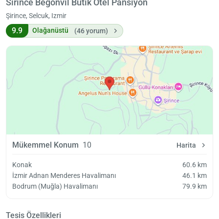
Sirince Begonvil Butik Otel Pansiyon
Şirince, Selcuk, Izmir
9.9
Olağanüstü
(46 yorum)
Mükemmel Konum
10
Harita
Konak
60.6 km
İzmir Adnan Menderes Havalimanı
46.1 km
Bodrum (Muğla) Havalimanı
79.9 km
Tesis Özellikleri