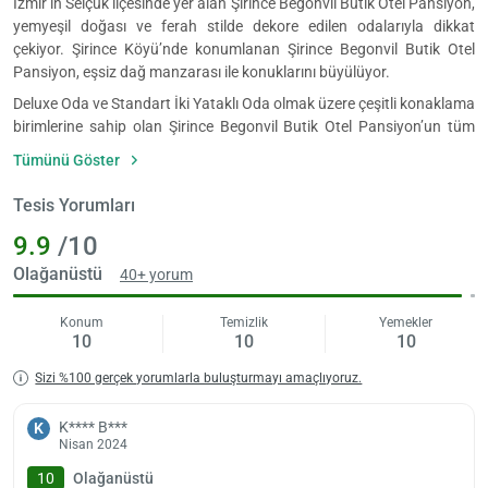
İzmir’in Selçuk ilçesinde yer alan Şirince Begonvil Butik Otel Pansiyon,
yemyeşil doğası ve ferah stilde dekore edilen odalarıyla dikkat
çekiyor. Şirince Köyü’nde konumlanan Şirince Begonvil Butik Otel
Pansiyon, eşsiz dağ manzarası ile konuklarını büyülüyor.
Deluxe Oda ve Standart İki Yataklı Oda olmak üzere çeşitli konaklama
birimlerine sahip olan Şirince Begonvil Butik Otel Pansiyon’un tüm
odalarında kablosuz internet, sineklik, klima, ısıtma, gardırop, havlu
Tümünü Göster
seti, ücretsiz banyo malzemeleri, tuvalet, terlik, saç kurutma
makinesi, duşlu ya da küvetli banyo bulunuyor.
Tesis Yorumları
Şirince Begonvil Butik Otel Pansiyon’da her gün konuklara serpme
9.9
/10
köy kahvaltısı servis ediliyor. Sabah kahvaltıları 08:30-11:00 saatleri
arasında sunuluyor. Ayrıca tesiste açık hava restoranı ile kapalı
Olağanüstü
40+ yorum
restoran da mevcut.
Konum
Temizlik
Yemekler
Şirince Begonvil Butik Otel Pansiyon’da kahvaltı odası, restoran,
10
10
10
teras barı, kafe bar, özel sigara içme alanı, sigara içilmeyen odalar,
aile odaları, ortak mutfak, teras, şömine, nargile kafe, bahçe ve tesis
Sizi %100 gerçek yorumlarla buluşturmayı amaçlıyoruz.
dışında otopark gibi olanaklar bulunuyor.
Şirince Begonvil Butik Otel Pansiyon’un resepsiyonu gün boyunca
K**** B***
K
Nisan 2024
hizmet veriyor. Resepsiyonda özel karşılama sunumları, vale park
hizmeti, hızlı check-in/-out ve günlük temizlik hizmetleri bulunuyor.
10
Olağanüstü