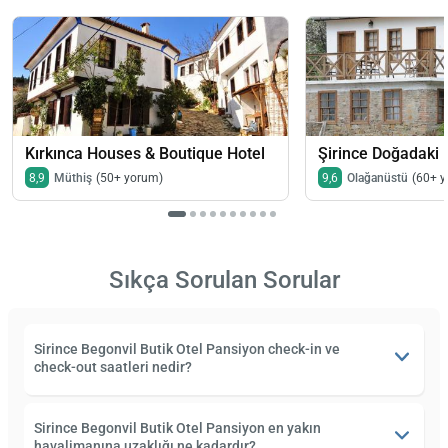
Kırkınca Houses & Boutique Hotel
Şirince Doğadaki 
8,9
Müthiş
(50+ yorum)
9,6
Olağanüstü
(60+ 
Sıkça Sorulan Sorular
Sirince Begonvil Butik Otel Pansiyon check-in ve
check-out saatleri nedir?
Sirince Begonvil Butik Otel Pansiyon en yakın
havalimanına uzaklığı ne kadardır?