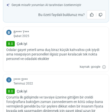
vermeyen tesis, her yaştan çocuğu kabul ediyor. İki yaşından küçük
bekl
Gerçek misafir yorumları AI tarafından özetlenmiştir
bebeklerden ücret alınmıyor.
Bu özeti faydalı buldunuz mu?
B**** T***
B
Şubat 2025
8.0
Çok iyi
Odalar gayet yeterli ama duş biraz küçük kahvaltısı çok iyiydi
ama resepsiyon personelleri ilgisiz puan kıralacak tek nokta
personel ve odadaki eksikler
kaynak: google
I**** S***
I
Temmuz 2022
8.0
Çok iyi
Çorum'a ilk gidişimde ve tavsiye üzerine gittiğim bir oteldi
fotoğraflara baktığım zaman zannedersem en kötü odayı bana
vermişlerdi genelde bu tür şeylere dikkat eden bir insanım fiyata
kıyasla pek şaşırmadım dinlenmek için gayet ideal uzun bir