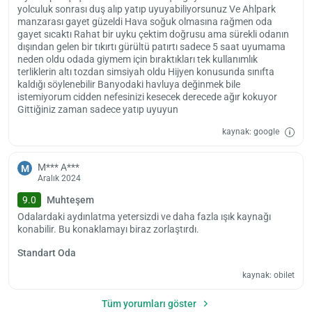
yolculuk sonrası duş alıp yatıp uyuyabiliyorsunuz Ve Ahlpark
manzarası gayet güzeldi Hava soğuk olmasına rağmen oda
gayet sıcaktı Rahat bir uyku çektim doğrusu ama sürekli odanın
dışından gelen bir tıkırtı gürültü patırtı sadece 5 saat uyumama
neden oldu odada giymem için bıraktıkları tek kullanımlık
terliklerin altı tozdan simsiyah oldu Hijyen konusunda sınıfta
kaldığı söylenebilir Banyodaki havluya değinmek bile
istemiyorum cidden nefesinizi kesecek derecede ağır kokuyor
Gittiğiniz zaman sadece yatıp uyuyun
kaynak: google
M*** A***
M
Aralık 2024
9.0
Muhteşem
Odalardaki aydınlatma yetersizdi ve daha fazla ışık kaynağı
konabilir. Bu konaklamayı biraz zorlaştırdı.
Standart Oda
kaynak: obilet
Tüm yorumları göster