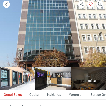
+9 Fotoğraf
Genel Bakış
Odalar
Hakkında
Yorumlar
Benzer Ote