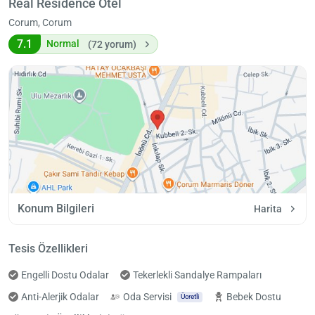
Real Residence Otel
Corum, Corum
7.1
Normal
(72 yorum)
Konum Bilgileri
Harita
Tesis Özellikleri
Engelli Dostu Odalar
Tekerlekli Sandalye Rampaları
Anti-Alerjik Odalar
Oda Servisi
Bebek Dostu
Ücretli