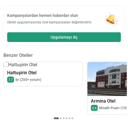
Kampanyalardan hemen haberdar olun
Obilet uygulamasında özel kampanyaları değerlendirin.
Uygulamayı Aç
Benzer Oteller
Hattuşirin Otel
7,7
İyi
(200+ yorum)
Armina Otel
6,4
Misafir Puanı
(100