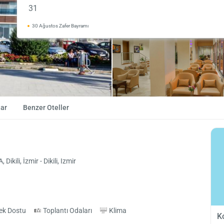
31
30 Ağustos Zafer Bayramı
ar
Benzer Oteller
kili, İzmir - Dikili, Izmir
ek Dostu
Toplantı Odaları
Klima
K