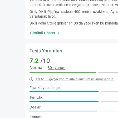
üzere ütü, kuru temizleme ve çamaşırhane hizmetleri ver
Otel, Dikili Plajı’na sadece 400 metre uzaklıkta. A
yararlanabiliyor.
Dikili Perla Otel’e girişler 14.00’da yapılırken bu kona
Tümünü Göster
Tesis Yorumları
7.2
/10
Normal
80+ yorum
Sizi %100 gerçek yorumlarla buluşturmayı amaçlıyoruz.
Fiyat/fayda dengesi
Temizlik
Odalar
Konum