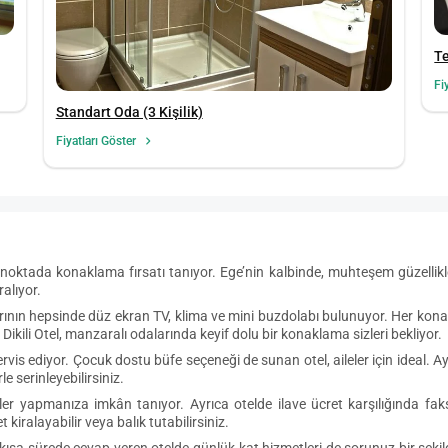
Te
Fi
Standart Oda (3 Kişilik)
Fiyatları Göster
r noktada konaklama fırsatı tanıyor. Ege’nin kalbinde, muhteşem güzellikl
ralıyor.
larının hepsinde düz ekran TV, klima ve mini buzdolabı bulunuyor. Her ko
ili Otel, manzaralı odalarında keyif dolu bir konaklama sizleri bekliyor.
servis ediyor. Çocuk dostu büfe seçeneği de sunan otel, aileler için ideal. 
le serinleyebilirsiniz.
meler yapmanıza imkân tanıyor. Ayrıca otelde ilave ücret karşılığında 
 kiralayabilir veya balık tutabilirsiniz.
kısa sürede cevap veren otelde günlük kat hizmetleri de sorunuz bir şekild