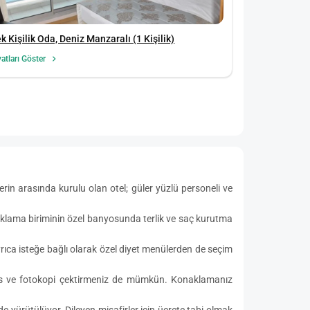
k Kişilik Oda, Deniz Manzaralı (1 Kişilik)
yatları Göster
erin arasında kurulu olan otel; güler yüzlü personeli ve
naklama biriminin özel banyosunda terlik ve saç kurutma
Ayrıca isteğe bağlı olarak özel diyet menülerden de seçim
faks ve fotokopi çektirmeniz de mümkün. Konaklamanız
e yürütülüyor. Dileyen misafirler için ücrete tabi olmak