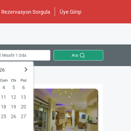
Rezervasyon Sorgula
Üye Girişi
Ara
2 Misafir 1 Oda
026
Cum
Cts
Paz
4
5
6
11
12
13
18
19
20
25
26
27