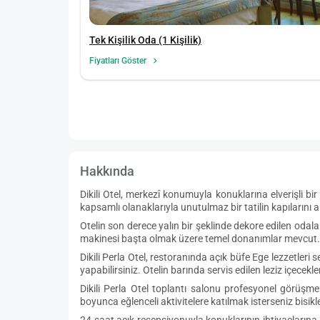
Tek Kişilik Oda (1 Kişilik)
Fiyatları Göster
Hakkında
Dikili Otel, merkezî konumuyla konuklarına elverişli bi
kapsamlı olanaklarıyla unutulmaz bir tatilin kapılarını a
Otelin son derece yalın bir şeklinde dekore edilen oda
makinesi başta olmak üzere temel donanımlar mevcut. Dik
Dikili Perla Otel, restoranında açık büfe Ege lezzetleri 
yapabilirsiniz. Otelin barında servis edilen leziz içecekler
Dikili Perla Otel toplantı salonu profesyonel görüş
boyunca eğlenceli aktivitelere katılmak isterseniz bisiklet
24 saat açık resepsiyonuyla konuklarının ihtiyaçlarına 