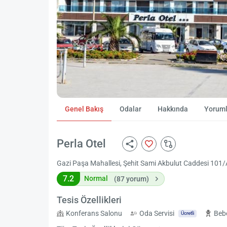
Genel Bakış
Odalar
Hakkında
Yoruml
Perla Otel
Gazi Paşa Mahallesi, Şehit Sami Akbulut Caddesi 101/A, Di
7.2
Normal
(87 yorum)
Tesis Özellikleri
Konferans Salonu
Oda Servisi
Beb
Ücretli