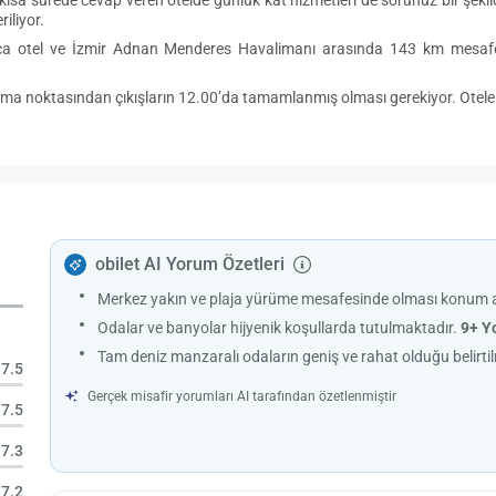
iliyor.
yrıca otel ve İzmir Adnan Menderes Havalimanı arasında 143 km mesafe 
klama noktasından çıkışların 12.00’da tamamlanmış olması gerekiyor. Otele e
obilet AI Yorum Özetleri
Merkez yakın ve plaja yürüme mesafesinde olması konum aç
Odalar ve banyolar hijyenik koşullarda tutulmaktadır.
9+ Y
Tam deniz manzaralı odaların geniş ve rahat olduğu belirtil
7.5
Gerçek misafir yorumları AI tarafından özetlenmiştir
7.5
7.3
7.2