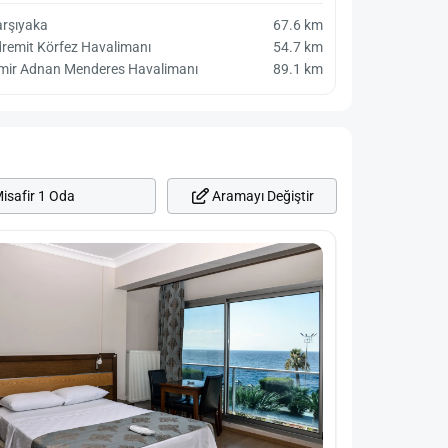
arşıyaka
67.6 km
remit Körfez Havalimanı
54.7 km
zmir Adnan Menderes Havalimanı
89.1 km
Aramayı Değiştir
isafir 1 Oda