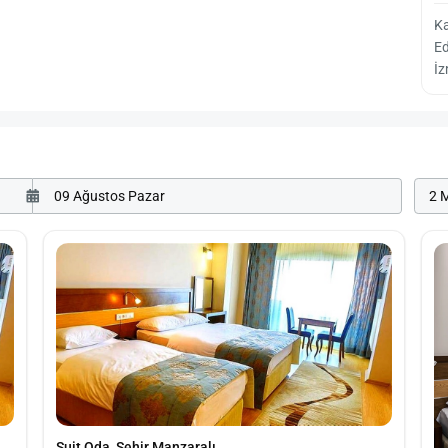
K
Ed
İ
2 M
Suit Oda, Şehir Manzaralı