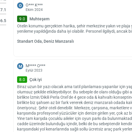
O*** K***
O
7.1
Ekim 2024
9.0
Muhteşem
6.5
Otelin konumu gerçekten harika, şehir merkezine yakın ve plaj
yenileme yapıldığında daha iyi olabilir. Personel ilgiliydi, ancak bi
Standart Oda, Deniz Manzaralı
M**** O***
M
Eylül 2023
8.0
Çok iyi
Biraz uzun bir yazı olacak ama tatil planlaması yapanlar için yap
olumsuz şekilde etkileyebiliyor. Bu sebeple de olanı olduğu gibi 
birlikte İzmir/Dikili Perla Otel’de 4 gece oda & kahvaltı konse
birlikte biz şahsen az bir fark vererek deniz manzaralı odada kal
öneriyoruz. Şehir oteli denebilir. Merkeze, çarşısına, marketler
karşısında profesyonel yüzücüler için denize girilen yer, çok az
Yine tam karşıda çocuklu aileler için oyun parkı da bulunmaktadır
cadde üzerinde bulunduğu içindir, belki de bu sebeptendir kendi
karşısındaki yol kenarlarında sağlı sollu ücretsiz araç park ye