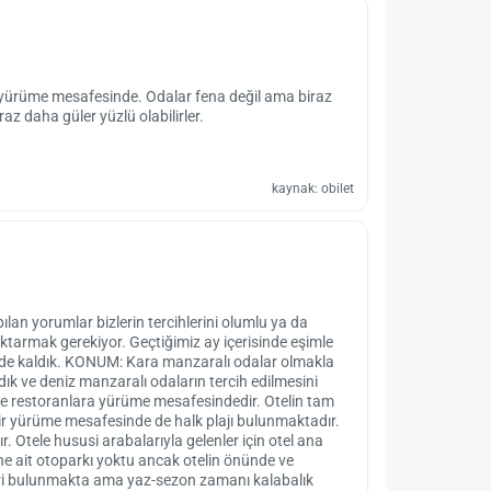
a yürüme mesafesinde. Odalar fena değil ama biraz
raz daha güler yüzlü olabilirler.
kaynak: obilet
ılan yorumlar bizlerin tercihlerini olumlu ya da
aktarmak gerekiyor. Geçtiğimiz ay içerisinde eşimle
ptinde kaldık. KONUM: Kara manzaralı odalar olmakla
dık ve deniz manzaralı odaların tercih edilmesini
e ve restoranlara yürüme mesafesindedir. Otelin tam
 bir yürüme mesafesinde de halk plajı bulunmaktadır.
. Otele hususi arabalarıyla gelenler için otel ana
ne ait otoparkı yoktu ancak otelin önünde ve
rleri bulunmakta ama yaz-sezon zamanı kalabalık