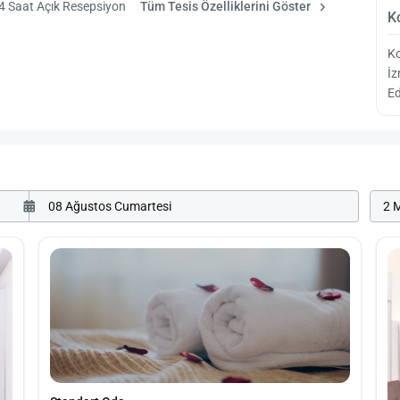
4 Saat Açık Resepsiyon
Tüm Tesis Özelliklerini Göster
K
K
İ
Ed
2 M