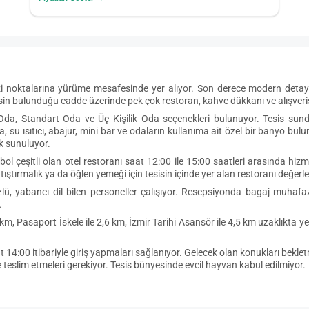
ezi noktalarına yürüme mesafesinde yer alıyor. Son derece modern detay
isin bulunduğu cadde üzerinde pek çok restoran, kahve dükkanı ve alışver
a, Standart Oda ve Üç Kişilik Oda seçenekleri bulunuyor. Tesis sunduğ
, su ısıtıcı, abajur, mini bar ve odaların kullanıma ait özel bir banyo bu
k sunuluyor.
bol çeşitli olan otel restoranı saat 12:00 ile 15:00 saatleri arasında hiz
tıştırmalık ya da öğlen yemeği için tesisin içinde yer alan restoranı değerlen
üzlü, yabancı dil bilen personeller çalışıyor. Resepsiyonda bagaj muha
.
2 km, Pasaport İskele ile 2,6 km, İzmir Tarihi Asansör ile 4,5 km uzaklıkta
at 14:00 itibariyle giriş yapmaları sağlanıyor. Gelecek olan konukları bekl
teslim etmeleri gerekiyor. Tesis bünyesinde evcil hayvan kabul edilmiyor.