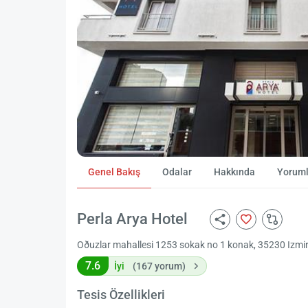
Genel Bakış
Odalar
Hakkında
Yoruml
Perla Arya Hotel
Oðuzlar mahallesi 1253 sokak no 1 konak, 35230 Izmir 
7.6
İyi
(167 yorum)
Tesis Özellikleri