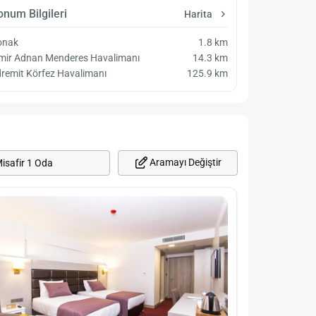
onum Bilgileri
Harita
onak
1.8 km
zmir Adnan Menderes Havalimanı
14.3 km
remit Körfez Havalimanı
125.9 km
Aramayı Değiştir
isafir 1 Oda