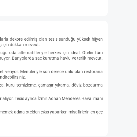
larla dekore edilmiş olan tesis sunduğu yüksek hijyen
iş için dükkan mevcut.
u oda alternatifleriyle herkes için ideal. Otelin tüm
lunuyor. Banyolarda saç kurutma havlu ve terlik mevcut.
met veriyor. Menüleriyle son derece ünlü olan restorana
direbilirsiniz.
faza, kuru temizleme, çamaşır yıkama, döviz bozdurma
 yer alıyor. Tesis ayrıca İzmir Adnan Menderes Havalimanı
etmemek adına otelden çıkış yaparken misafirlerin en geç