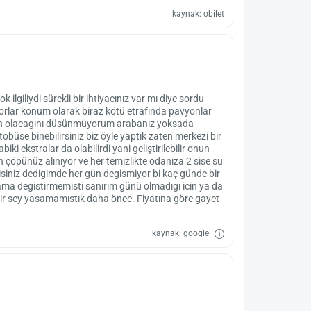
kaynak: obilet
 ilgiliydi sürekli bir ihtiyacınız var mı diye sordu
yorlar konum olarak biraz kötü etrafında pavyonlar
run olacagını düsünmüyorum arabanız yoksada
büse binebilirsiniz biz öyle yaptık zaten merkezi bir
ki ekstralar da olabilirdi yani geliştirilebilir onun
 çöpünüz alınıyor ve her temizlikte odanıza 2 sise su
misiniz dedigimde her gün degismiyor bi kaç günde bir
ama degistirmemisti sanırım günü olmadıgı icin ya da
bir sey yasamamıstık daha önce. Fiyatına göre gayet
kaynak: google