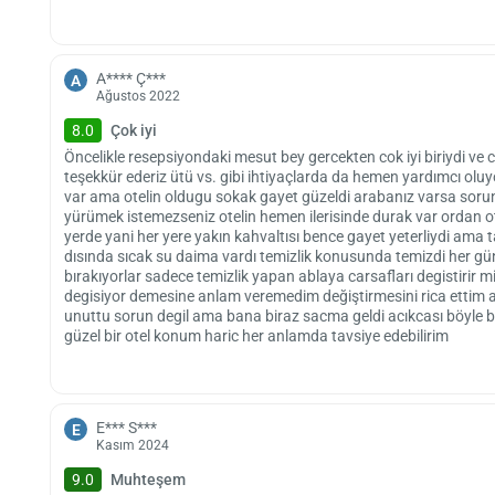
A**** Ç***
A
Ağustos 2022
8.0
Çok iyi
Öncelikle resepsiyondaki mesut bey gercekten cok iyi biriydi ve cok
teşekkür ederiz ütü vs. gibi ihtiyaçlarda da hemen yardımcı olu
var ama otelin oldugu sokak gayet güzeldi arabanız varsa so
yürümek istemezseniz otelin hemen ilerisinde durak var ordan oto
yerde yani her yere yakın kahvaltısı bence gayet yeterliydi ama tabi
dısında sıcak su daima vardı temizlik konusunda temizdi her gün
bırakıyorlar sadece temizlik yapan ablaya carsafları degistirir 
degisiyor demesine anlam veremedim değiştirmesini rica ettim 
unuttu sorun degil ama bana biraz sacma geldi acıkcası böyle 
güzel bir otel konum haric her anlamda tavsiye edebilirim
E*** S***
E
Kasım 2024
9.0
Muhteşem