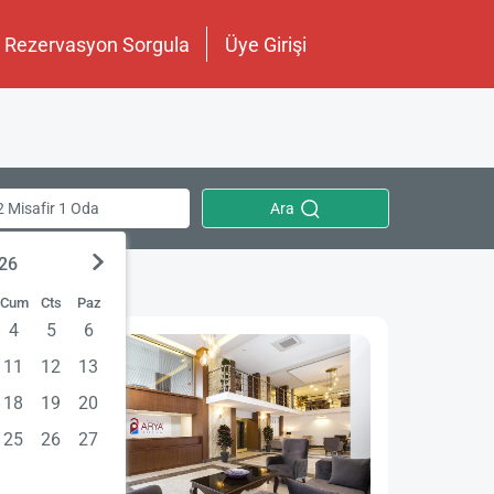
Rezervasyon Sorgula
Üye Girişi
Ara
2 Misafir 1 Oda
026
Cum
Cts
Paz
4
5
6
11
12
13
18
19
20
25
26
27