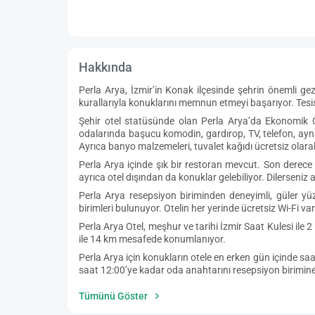
Hakkında
Perla Arya, İzmir’in Konak ilçesinde şehrin önemli g
kurallarıyla konuklarını memnun etmeyi başarıyor. Tes
Şehir otel statüsünde olan Perla Arya’da Ekonomik Od
odalarında başucu komodin, gardırop, TV, telefon, ayna
Ayrıca banyo malzemeleri, tuvalet kağıdı ücretsiz olara
Perla Arya içinde şık bir restoran mevcut. Son derece 
ayrıca otel dışından da konuklar gelebiliyor. Dilerseniz a
Perla Arya resepsiyon biriminden deneyimli, güler y
birimleri bulunuyor. Otelin her yerinde ücretsiz Wi-Fi var
Perla Arya Otel, meşhur ve tarihi İzmir Saat Kulesi ile 
ile 14 km mesafede konumlanıyor.
Perla Arya için konukların otele en erken gün içinde sa
saat 12:00’ye kadar oda anahtarını resepsiyon birimine 
Tümünü Göster