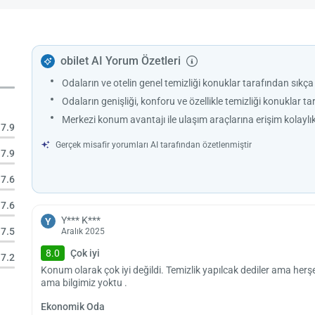
obilet AI Yorum Özetleri
Odaların ve otelin genel temizliği konuklar tarafından sıkç
Odaların genişliği, konforu ve özellikle temizliği konuklar 
Merkezi konum avantajı ile ulaşım araçlarına erişim kolayl
7.9
Gerçek misafir yorumları AI tarafından özetlenmiştir
7.9
7.6
7.6
Y*** K***
Y
7.5
Aralık 2025
8.0
Çok iyi
7.2
Konum olarak çok iyi değildi. Temizlik yapılcak dediler ama herşe
ama bilgimiz yoktu .
Ekonomik Oda