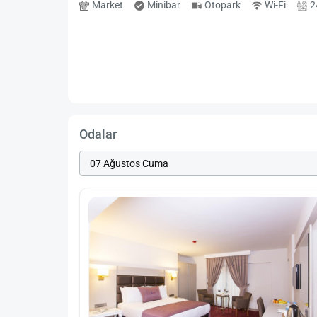
Market
Minibar
Otopark
Wi-Fi
2
Odalar