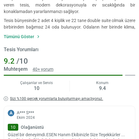
veren tesis, modern dekorasyonuyla ev sıcaklığında bir
konaklamadan yararlanmanızı sağlıyor.
Tesis bünyesinde 2 adet 4 kişilik ve 22 tane double suite olmak üzere
Yükle
birbirinden bağımsız 24 oda bulunuyor. Odaların her birinde klima,
lüt
bekl
televizyon, mini bar, temel banyo malzemeleri ve kablosuz internet
Tümünü Göster
bağlantısı gibi özellikler mevcut. Park Suite Otel, aile odalarıyla
misafirlerine ev konforunda bir konaklama deneyimi sunuyor.
Tesis Yorumları
Çanakkale Park Suite Otel kahvaltı salonu, her sabah 07.00-10.00
9.2
/10
saatleri arasında hizmet veriyor. Kahvaltı, açık büfe olarak sunuluyor.
Böylece birbirinden lezzetli yiyecekler arasından dilediğinizi
Muhteşem
40+ yorum
tabağınıza alarak güne güzel bir başlangıç yapabilmeniz mümkün.
Günün geri kalan öğünlerinde merkezde bulunan restoranlara
Çalışanlar ve Servis
Konum
10
9.4
giderek âdeta bir gurme gibi Çanakkale’nin yöresel tatlarını
deneyimleyebilirsiniz.
Sizi %100 gerçek yorumlarla buluşturmayı amaçlıyoruz.
Otel, 7 gün 24 saat açık resepsiyon hizmetiyle misafirlerinin
ihtiyaçlarını eksiksiz olacak biçimde karşılıyor. Kendi aracıyla seyahat
A*** S***
A
eden misafirleri için özel otopark tahsis eden Çanakkale Park Suite
Ekim 2024
Otel, asansör ve güvenlik sistemiyle konaklamanıza konfor katıyor.
10
Olağanüstü
Dileyen misafirlerin çamaşır yıkama ve ütü hizmetlerinden
Güzel bir deneyimdi.ESEN Hanım Ekibinizle Size Teşekkürler ...
faydalanabilmesi de mümkün.