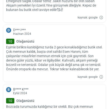
Emeğinize Sağlık.Odalar temiz .sakin huzurlu bir otel.sabah
Tesis, otobüs durağına 5, şehir merkezine ise 15 dakikalık yürüme
Akşam yemekleri İyi özenli.Yine görüşmek dileğiyle. Kepez de
bulunan bu butik otel tavsiye edilir🥰✌️
mesafesinde. İzmir-Çanakkale Karayolu üzerinde konumlanan otelin
en yakın hastaneye olan uzaklığı ise sadece 15 dakika. Park Suite
kaynak: google
Otel, halka açık plajlara da oldukça yakın bir konumda bulunuyor.
Çanakkale Havalimanı ve tesis arasındaki mesafe, 6,3 kilometre
D*** I***
D
olarak belirtiliyor.
Haziran 2024
Otelde konaklamak istediğiniz zaman giriş işlemlerini en erken saat
10
Olağanüstü
14.00’te yapmanız gerekiyor. Çıkış işlemlerinin ise en geç 12.00’de
Eşimle birlikte katıldığımız turda 2 gece konakladığımız butik otel.
yapılması bekleniyor. Çanakkale Park Suite Otel’in evcil hayvan dostu
Çok memnun kaldık, başta otel sahibi Esen Hanım, tüm
bir tesis olduğunu da belirtelim.
çalışanlar misafirleri memnun etmek için çok gayretidi. Son
derece güler yüzlü, kibar ve ilgiliydiler. Kahvaltı, akşam yemeği
lezzetli ve tertemizdi. Odalar çok büyük değil ama şık ve temizdi.
Önünde otoparkı da mevcut. Tekrar tekrar kalınabilecek bir yer.
kaynak: google
B**** K***
B
Eylül 2024
10
Olağanüstü
Bozcada turumuzda kaldığımız bir oteldi. Biz çok memnun