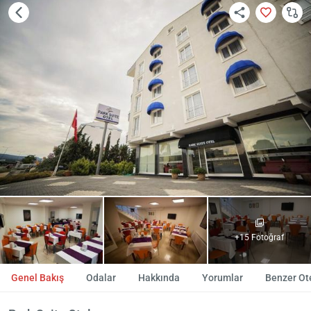
+15 Fotoğraf
Genel Bakış
Odalar
Hakkında
Yorumlar
Benzer Ote