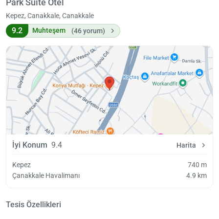
Park Suite Otel
Kepez, Canakkale, Canakkale
9.2
Muhteşem
(46 yorum)
İyi Konum
9.4
Harita
Kepez
740 m
Çanakkale Havalimanı
4.9 km
Tesis Özellikleri