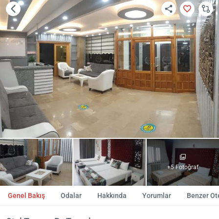
+5 Fotoğraf
Genel Bakış
Odalar
Hakkında
Yorumlar
Benzer Ote