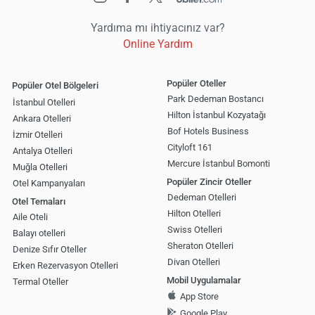
Yardıma mı ihtiyacınız var?
Online Yardım
Popüler Oteller
Popüler Otel Bölgeleri
Park Dedeman Bostancı
İstanbul Otelleri
Hilton İstanbul Kozyatağı
Ankara Otelleri
Bof Hotels Business
İzmir Otelleri
Cityloft 161
Antalya Otelleri
Mercure İstanbul Bomonti
Muğla Otelleri
Popüler Zincir Oteller
Otel Kampanyaları
Dedeman Otelleri
Otel Temaları
Hilton Otelleri
Aile Oteli
Swiss Otelleri
Balayı otelleri
Sheraton Otelleri
Denize Sıfır Oteller
Divan Otelleri
Erken Rezervasyon Otelleri
Mobil Uygulamalar
Termal Oteller
App Store
Google Play