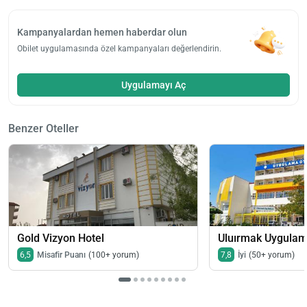
Kampanyalardan hemen haberdar olun
Obilet uygulamasında özel kampanyaları değerlendirin.
Uygulamayı Aç
Benzer Oteller
Gold Vizyon Hotel
Uluırmak Uygulam
6,5
Misafir Puanı
(100+ yorum)
7,8
İyi
(50+ yorum)