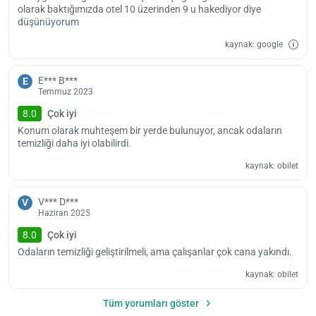
olarak baktığımızda otel 10 üzerinden 9 u hakediyor diye
düşünüyorum
kaynak: google
E*** B***
E
Temmuz 2023
8.0
Çok iyi
Konum olarak muhteşem bir yerde bulunuyor, ancak odaların
temizliği daha iyi olabilirdi.
kaynak: obilet
V*** D***
V
Haziran 2025
8.0
Çok iyi
Odaların temizliği geliştirilmeli, ama çalışanlar çok cana yakındı.
kaynak: obilet
Tüm yorumları göster