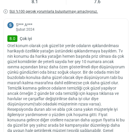
8.1
7.6
Sizi %100 gerçek yorumlarla buluşturmayı amaçlıyoruz.
S*** A***
S
Şubat 2024
8.0
Çok iyi
Otel konum olarak çok güzel bir yerde odaların ışıklandırılması
harikaydı özellikle yatağın üstündeki ışıklandırmaya bayıldım. Tv
nin konumu da harika yatağın hemen başında priz olması da çok
Yükle
güzel komidinler de yeterli sayıda her şey 10 numara ancak
lüt
ısınma açısından biraz daha özen gösterilmeli diye düşünüyorum
bekl
çünkü gündüzleri oda biraz soğuk oluyor. Bir de odada mini bir
buzdolabı konulsa daha güzel olacak diye düşünüyorum tabi bu
masrafı kalma masrafına dahil edilmezse çok daha güzel olur.
Temizlik kısmına gelince odaların temizliği çok güzel yapılıyor
ancak örneğin 2 günde bir oda temizliği için kapıya tıklansa ve
havlular ve çarşaflar değiştirilirse daha iyi olur diye
düşünüyorum(tabi odadaki müşterinin rızası varsa).
Resepsiyonda duran abi ve abla çok cana yakın müşteriyle iyi
ilgileniyor yardımsever o yüzden çok hoşuma gitti. Fiyat
konusuna gelince diğer otellere nazaran daha uygun fiyatta ki bu
da güzel bir şey yalnız arada bir kampanyalar düzenleyip daha
da uygun hale getirilerek müşteri teşviği sağlanabilir. Genel