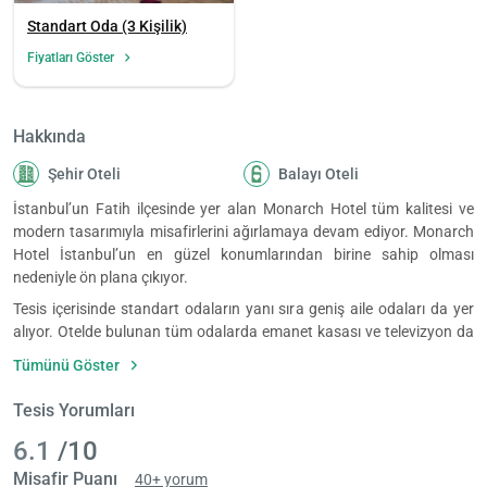
Standart Oda (3 Kişilik)
Fiyatları Göster
Hakkında
Şehir Oteli
Balayı Oteli
İstanbul’un Fatih ilçesinde yer alan Monarch Hotel tüm kalitesi ve
modern tasarımıyla misafirlerini ağırlamaya devam ediyor. Monarch
Hotel İstanbul’un en güzel konumlarından birine sahip olması
nedeniyle ön plana çıkıyor.
Tesis içerisinde standart odaların yanı sıra geniş aile odaları da yer
alıyor. Otelde bulunan tüm odalarda emanet kasası ve televizyon da
mevcut. Aynı zamanda odalarda kıyafetlerinizi yerleştirebileceğiniz
Tümünü Göster
gardroplar da bulunuyor. Monarch Hotel özel banyolu odalar talep
etmeniz de mümkün.
Tesis Yorumları
Tesis her sabah kahvaltı hizmetini konuklarıyla buluşturuyor.
6.1
/10
Misafirler konaklama süresi boyunca kafe hizmetinden de
yararlanabiliyor.
Misafir Puanı
40+ yorum