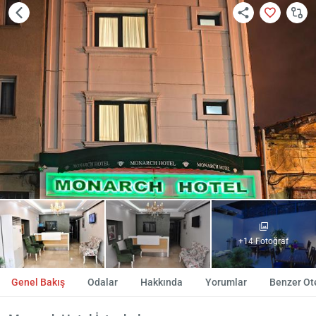
+14 Fotoğraf
Genel Bakış
Odalar
Hakkında
Yorumlar
Benzer Ote