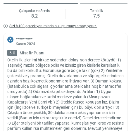
Misafirler otelde kaldığı süre boyunca Monarch Hotel teras ve bahçe
Çalışanlar ve Servis
Temizlik
kısmında keyifli vakitler geçiriyor. Tesiste sigara içmeniz için özel
8.2
7.5
olarak ayrılan alanlar da mevcut.
Sizi %100 gerçek yorumlarla buluşturmayı amaçlıyoruz.
Tesis içerisinde 24 saat hizmete açık resepsiyon bölümünde bagaj
depolama, hızlı giriş ve çıkış işlemleri pratik bir şekilde yapılıyor.
Misafirler belirli bir ücret karşılığında faks ve fotokopi hizmetlerini de
***** ****
A
Kasım 2024
kullanabiliyor. Tesiste otopark hizmeti yer almıyor.
6.0
Misafir Puanı
Monarch Hotel avantajlı konumu ve tarihi bir bölge olan Eminönü’ne
olan yakınlığıyla dikkat çekiyor. Misafirler Haliç Metro İstasyonu’na
Otelin ilk izlenimi birkaç nedenden dolayı son derece kötüydü: 1)
Taşındığımızda bölgede polis ve izinsiz giren kişilerle karşılaştık,
yürüme mesafesinde kolay bir şekilde ulaşıyor. Tesis Taksim
bu da bizi korkuttu. Görünüşe göre bölge fakir (çok) 2) Yenileme
Meydanı’na 4 km ve Atatürk Havalimanı’na ise 15 km uzaklığa sahip.
çok eski ve yıpranmış. Otelin duvarlarında ve süpürgeliklerinde en
Yükle
Otele saat 14:00’den sonra giriş yapılıyor ve çıkış işlemleri ise saat
azından bazı kozmetik onarımlara ihtiyacı var. 3) Duman kokusu
lüt
(İstanbul'da çok sigara içiyorlar ama otel daha hoş bir atmosfer
12:00’ye kadar sürüyor. Otele herhangi bir evcil hayvan girişine izin
bekl
umuyordu) 4) Odamızdaki pil sızdırıyordu Artıları: 1) Uygun
verilmiyor.
ulaşım bağlantıları ve tarihi merkeze yakınlık (Mısır pazarı,
Kapalıçarşı, Yeni Cami vb.) 2) Otelde Rusça konuşan kız. Bizim
için (İngilizce ve Türkçe bilmeyenler için) bu büyük bir artıydı. 3)
Çıkıştan önce geciktik, 30 dakika sonra çıkış yapmamıza izin
verildi (Bunun için tekrar teşekkür ederiz!) Genel derecelendirme
-3 Eğer otel yeni bir tadilat yaparsa, kumaşları yenilerse ve tesiste
parfüm kullanırsa muhtemelen geri dönerim. Mevcut yenilemeye