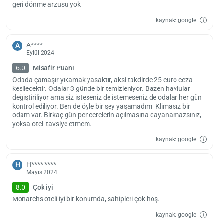
geri dönme arzusu yok
kaynak: google
A****
A
Eylül 2024
6.0
Misafir Puanı
Odada çamaşır yıkamak yasaktır, aksi takdirde 25 euro ceza
kesilecektir. Odalar 3 günde bir temizleniyor. Bazen havlular
değiştiriliyor ama siz isteseniz de istemeseniz de odalar her gün
kontrol ediliyor. Ben de öyle bir şey yaşamadım. Klimasız bir
odam var. Birkaç gün pencerelerin açılmasına dayanamazsınız,
yoksa oteli tavsiye etmem.
kaynak: google
H**** ****
H
Mayıs 2024
8.0
Çok iyi
Monarchs oteli iyi bir konumda, sahipleri çok hoş.
kaynak: google