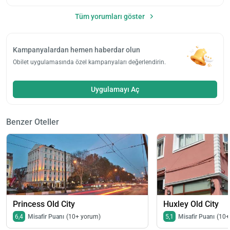
Tüm yorumları göster
Kampanyalardan hemen haberdar olun
Obilet uygulamasında özel kampanyaları değerlendirin.
Uygulamayı Aç
Benzer Oteller
Princess Old City
Huxley Old City
6,4
Misafir Puanı
(10+ yorum)
5,1
Misafir Puanı
(10+