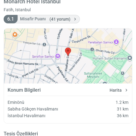
Monarch Hotel İstanbul
Fatih, Istanbul
6.1
Misafir Puanı
(41 yorum)
Konum Bilgileri
Harita
Eminönü
1.2 km
Sabiha Gökçen Havalimanı
31 km
İstanbul Havalimanı
36 km
Tesis Özellikleri