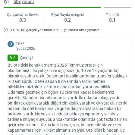
ediliyor. Kahvaltı, 07:00-10:00 arasında sunuluyor. Konuklar, otelde
İyi
50+ yorum
bulunan restoranda Türk ve İngiliz yemeklerinin tadına varabiliyor.
Öğle ve akşam vakitlerinde servis edilen açık büfenin yanı sıra tesisin
Çalışanlar ve Servis
Fiyat/fayda dengesi
Temizlik
8.3
8.2
8.1
belirdiği bazı alkolsüz ve alkollü içecek çeşitleri de misafirlere ek ücret
ödemeden sunuluyor.
Sizi %100 gerçek yorumlarla buluşturmayı amaçlıyoruz.
Mirage World Hotel’de oyun parkı, sauna, yüzme havuzu ve restoran
gibi olanaklar bulunuyor. Tesislerde bazı akşamlar konuklar için canlı
D***
D
şovlar ve müzik gösterileri düzenleniyor. Otel içerisinde yer alan mini
Şubat 2026
clup, miniklerin tatilini eşsiz ve unutulmaz kılıyor. Scuba dalış, fitness
8.0
Çok iyi
merkezi, su kayağı, aerobik kursları, dart, masa tenisi, kano ve deniz
Bu oteldeki konaklamamız 2025 Temmuz ortası için
muzu hizmetleri ile eğlenceli vakit geçirme imkanı bulabilirsiniz.
planlanmıştı. İki yetişkin ve üç çocuk (6, 10 ve 13 yaşlarında)
Mirage World Hotel’in resepsiyonu 7 gün 24 saat boyunca misafirlere
olarak seyahat ettik. Dalaman Havalimanı'ndan transfer yaklaşık
iki saat sürdü. Otele sabah 8 civarında vardık, hemen
hizmet veriyor. Otelde oda servisi hizmeti de bulunuyor. Odalarda
bilekliklerimizi aldık ve tüm olanaklardan yararlanabildik.
ücretsiz Wi-Fi, emanet kasası, bagaj depolama, döviz değişimi ve
Odamıza geçmek için öğlen 12 civarına kadar beklememiz
iklim kontrolü gibi olanaklar da yer alıyor. Otelde ücretsiz otopark da
gerekti. Standart bir aile odamız vardı. İki odadan oluşuyordu:
mevcut. Otelin ücretli hizmetleri arasında olan market, kuaför, doktor,
biri iki tek kişilik yataklı, diğeri çift kişilik yatak ve ek yataklı. Her iki
toplantı salonu, fotoğraf servisi, güzellik merkezi, çocuk bakıcısı ve
odanın da otel havuzuna ve güzel dağ manzarasına bakan bir
araç kiralama gibi hizmetlerinden yararlanabilirsiniz.
balkonu vardı. Ne yazık ki, odalar oldukça yıpranmış ve biraz
tadilata ihtiyaç duyuyor, ancak tatilde odanızda çok fazla zaman
Mirage World Hotel, İçmeler merkeze 500 m, Dalaman Havaalanı
geçirmiyorsunuz. Klima kartla çalışıyor, bu nedenle siz yokken
tesise 90 km mesafede. Marmaris Şehir Merkezi hotele 9 km, Milas
Yükle
kapanmaması için iki kart almanız en iyisi. Otel dört binadan, üç
Havaalanı ise 120 km uzaklıkta yer alıyor. Tesise, havalimanından
lüt