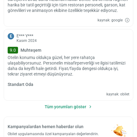
harika bir tatil geçirttiği için tüm restoran personeli, garson, kat
görevlileri ve animasyon ekibine özellikle teşekkür ediyoruz.
kaynak: google
E*** Y***
E
Kasım 2024
9.0
Muhteşem
Otelin konumu oldukça güzel, her yere rahatça
ulaşabiliyorsunuz. Personelin misafirperverliği ve ilgisi tatilimizi
daha da keyifli hale getirdi. Fiyat/fayda dengesi oldukça iyi,
tekrar ziyaret etmeyi düşünüyoruz.
Standart Oda
kaynak: obilet
Tüm yorumları göster
Kampanyalardan hemen haberdar olun
Obilet uygulamasında özel kampanyaları değerlendirin.