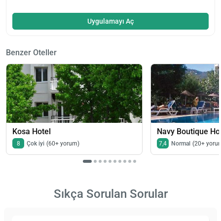
Uygulamayı Aç
Benzer Oteller
Kosa Hotel
Navy Boutique Ho
8
Çok iyi
(60+ yorum)
7,4
Normal
(20+ yoru
Sıkça Sorulan Sorular