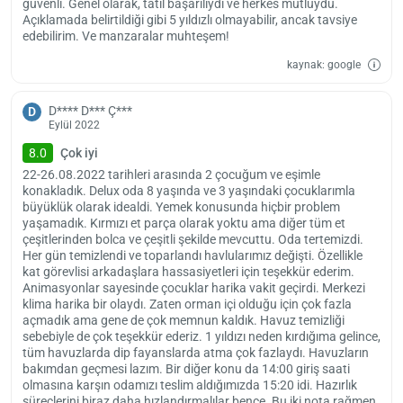
güvenli. Genel olarak, tatil başarılıydı ve herkes mutluydu.
Açıklamada belirtildiği gibi 5 yıldızlı olmayabilir, ancak tavsiye
edebilirim. Ve manzaralar muhteşem!
kaynak: google
D**** D*** Ç***
D
Eylül 2022
8.0
Çok iyi
22-26.08.2022 tarihleri arasında 2 çocuğum ve eşimle
konakladık. Delux oda 8 yaşında ve 3 yaşındaki çocuklarımla
büyüklük olarak idealdi. Yemek konusunda hiçbir problem
yaşamadık. Kırmızı et parça olarak yoktu ama diğer tüm et
çeşitlerinden bolca ve çeşitli şekilde mevcuttu. Oda tertemizdi.
Her gün temizlendi ve toparlandı havlularımız değişti. Özellikle
kat görevlisi arkadaşlara hassasiyetleri için teşekkür ederim.
Animasyonlar sayesinde çocuklar harika vakit geçirdi. Merkezi
klima harika bir olaydı. Zaten orman içi olduğu için çok fazla
açmadık ama gene de çok memnun kaldık. Havuz temizliği
sebebiyle de çok teşekkür ederiz. 1 yıldızı neden kırdığıma gelince,
tüm havuzlarda dip fayanslarda atma çok fazlaydı. Havuzların
bakımdan geçmesi lazım. Bir diğer konu da 14:00 giriş saati
olmasına karşın odamızı teslim aldığımızda 15:20 idi. Hazırlık
süreçlerini biraz daha hızlandırmalılar bence. Bu iki nota rağmen