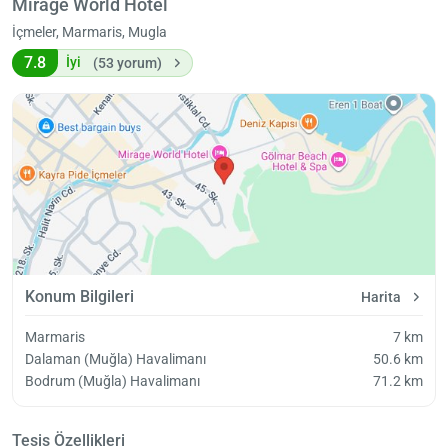
Mirage World Hotel
İçmeler, Marmaris, Mugla
7.8
İyi
(53 yorum)
Konum Bilgileri
Harita
Marmaris
7 km
Dalaman (Muğla) Havalimanı
50.6 km
Bodrum (Muğla) Havalimanı
71.2 km
Tesis Özellikleri