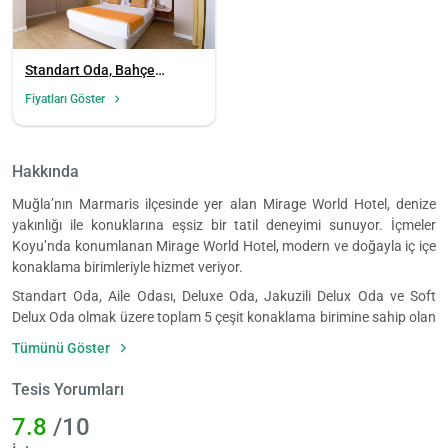
Standart Oda, Bahçe
Manzaralı
Fiyatları Göster
Hakkında
Muğla’nın Marmaris ilçesinde yer alan Mirage World Hotel, denize
yakınlığı ile konuklarına eşsiz bir tatil deneyimi sunuyor. İçmeler
Koyu’nda konumlanan Mirage World Hotel, modern ve doğayla iç içe
konaklama birimleriyle hizmet veriyor.
Standart Oda, Aile Odası, Deluxe Oda, Jakuzili Delux Oda ve Soft
Delux Oda olmak üzere toplam 5 çeşit konaklama birimine sahip olan
Mirage World Hotel’in tüm odalarında; minibar, gardırop, makyaj
Tümünü Göster
masası, telefon, klima, TV, kablosuz internet, uydu yayını ve ücretsiz
Wi-Fi yer alıyor. Odaların tümü özel bir banyoya sahip. Banyolarda
Tesis Yorumları
saç kurutma makinesi, telefon ve buklet banyo ürünleri bulunuyor.
7.8
/10
Mirage Word Hotel’de her sabah kahvaltı açık büfe olarak servis