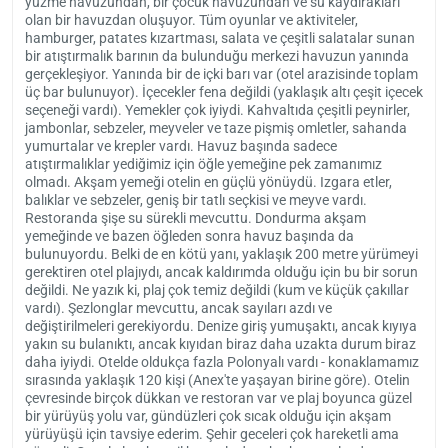
yüzme havuzundan, bir çocuk havuzundan ve su kaydırakları
bekl
ücretli olarak özel transfer araçları ile ulaşım sağlayabilirsiniz. Aynı
olan bir havuzdan oluşuyor. Tüm oyunlar ve aktiviteler,
hamburger, patates kızartması, salata ve çeşitli salatalar sunan
zamanda Marmaris’ten toplu taşıma araçlarıyla da otele varmayı
bir atıştırmalık barının da bulunduğu merkezi havuzun yanında
tercih edebilirsiniz.
gerçekleşiyor. Yanında bir de içki barı var (otel arazisinde toplam
Otele giriş saati 14.00, çıkış saati ise 12.00’dir. Mirage World Hotel,
üç bar bulunuyor). İçecekler fena değildi (yaklaşık altı çeşit içecek
seçeneği vardı). Yemekler çok iyiydi. Kahvaltıda çeşitli peynirler,
evcil hayvan kabul etmiyor.
jambonlar, sebzeler, meyveler ve taze pişmiş omletler, sahanda
yumurtalar ve krepler vardı. Havuz başında sadece
atıştırmalıklar yediğimiz için öğle yemeğine pek zamanımız
olmadı. Akşam yemeği otelin en güçlü yönüydü. Izgara etler,
balıklar ve sebzeler, geniş bir tatlı seçkisi ve meyve vardı.
Restoranda şişe su sürekli mevcuttu. Dondurma akşam
yemeğinde ve bazen öğleden sonra havuz başında da
bulunuyordu. Belki de en kötü yanı, yaklaşık 200 metre yürümeyi
gerektiren otel plajıydı, ancak kaldırımda olduğu için bu bir sorun
değildi. Ne yazık ki, plaj çok temiz değildi (kum ve küçük çakıllar
vardı). Şezlonglar mevcuttu, ancak sayıları azdı ve
değiştirilmeleri gerekiyordu. Denize giriş yumuşaktı, ancak kıyıya
yakın su bulanıktı, ancak kıyıdan biraz daha uzakta durum biraz
daha iyiydi. Otelde oldukça fazla Polonyalı vardı - konaklamamız
sırasında yaklaşık 120 kişi (Anex'te yaşayan birine göre). Otelin
çevresinde birçok dükkan ve restoran var ve plaj boyunca güzel
bir yürüyüş yolu var, gündüzleri çok sıcak olduğu için akşam
yürüyüşü için tavsiye ederim. Şehir geceleri çok hareketli ama