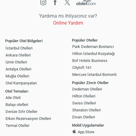
Yardıma mı ihtiyacınız var?
Online Yardım
Popüler Oteller
Popüler Otel Bölgeleri
Park Dedeman Bostancı
İstanbul Otelleri
Hilton İstanbul Kozyatağı
Ankara Otelleri
Bof Hotels Business
İzmir Otelleri
Cityloft 161
Antalya Otelleri
Mercure İstanbul Bomonti
Muğla Otelleri
Popüler Zincir Oteller
Otel Kampanyaları
Dedeman Otelleri
Otel Temaları
Hilton Otelleri
Aile Oteli
Swiss Otelleri
Balayı otelleri
Sheraton Otelleri
Denize Sıfır Oteller
Divan Otelleri
Erken Rezervasyon Otelleri
Mobil Uygulamalar
Termal Oteller
App Store